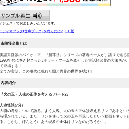
イジェストでお楽しみいただけます。
ーディオブック(音声ブック) を聴くには?
|
CD版
市朗怪全集とは
実話系怪談のパイオニア、『新耳袋』シリーズの著者の一人が、語りで送る怪
1990年代に巻き起こったJホラー・ブームを牽引した実話怪談界の大御所が
て登場する!!
全てが実話。この現代に現れた闇と異界の世界を聴け!!
内容紹介
『火の玉・人魂の正体を考える パート2』
人魂怪談(7分)
人魂の考察について語る。よく人魂、火の玉の正体は燃えるリンであるとい
ら囁かれている。また、リンを使って火の玉を再現したという動画もネット
る。しかし、ほんとうにあの現象の正体はリンなのだろうか…。