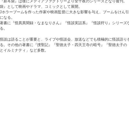
『新耳袋』は後にメディアファクトリーより全十夜のシリーズとなり復刊。
袋』として映画やドラマ、コミックとして展開。
Jホラーブームを作った作家や映画監督に大きな影響を与え、ブームをけん
になる。
著書に『怪異異聞録・なまなりさん』『怪談実話系』『怪談狩り』シリーズ
る。
怪談は語ることが重要と、ライブや怪談会、放送などでも積極的に怪談語り
る。その他の著書に『捜聖記』『聖徳太子・四天王寺の暗号』『聖徳太子の
とイルミナティ」など多数。