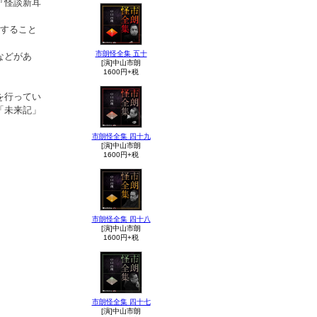
『怪談新耳
引すること
市朗怪全集 五十
などがあ
[演]中山市朗
1600円+税
を行ってい
「未来記」
市朗怪全集 四十九
[演]中山市朗
1600円+税
市朗怪全集 四十八
[演]中山市朗
1600円+税
市朗怪全集 四十七
[演]中山市朗