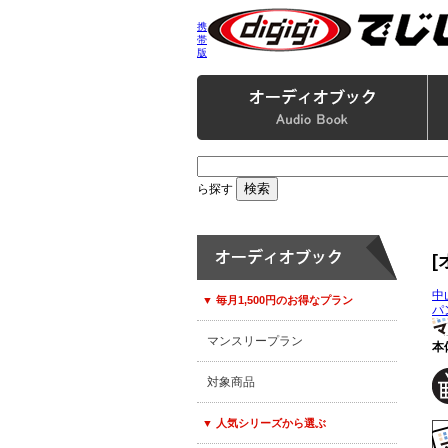
携
帯
版
ら探す
[
中
▼ 毎月1,500円のお得なプラン
パ
マンスリープラン
本体
対象商品
▼ 人気シリーズから選ぶ