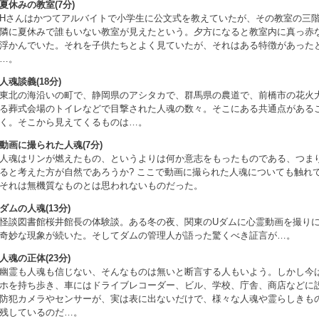
夏休みの教室(7分)
Hさんはかつてアルバイトで小学生に公文式を教えていたが、その教室の三
隣に夏休みで誰もいない教室が見えたという。夕方になると教室内に真っ赤
浮かんでいた。それを子供たちとよく見ていたが、それはある特徴があった
…。
人魂談義(18分)
東北の海沿いの町で、静岡県のアシタカで、群馬県の農道で、前橋市の花火
る葬式会場のトイレなどで目撃された人魂の数々。そこにある共通点がある
く。そこから見えてくるものは…。
動画に撮られた人魂(7分)
人魂はリンが燃えたもの、というよりは何か意志をもったものである、つま
ると考えた方が自然であろうか? ここで動画に撮られた人魂についても触れ
それは無機質なものとは思われないものだった。
ダムの人魂(13分)
怪談図書館桜井館長の体験談。ある冬の夜、関東のUダムに心霊動画を撮り
奇妙な現象が続いた。そしてダムの管理人が語った驚くべき証言が…。
人魂の正体(23分)
幽霊も人魂も信じない、そんなものは無いと断言する人もいよう。しかし今
ホを持ち歩き、車にはドライブレコーダー、ビル、学校、庁舎、商店などに
防犯カメラやセンサーが、実は表に出ないだけで、様々な人魂や霊らしきも
残しているのだ…。