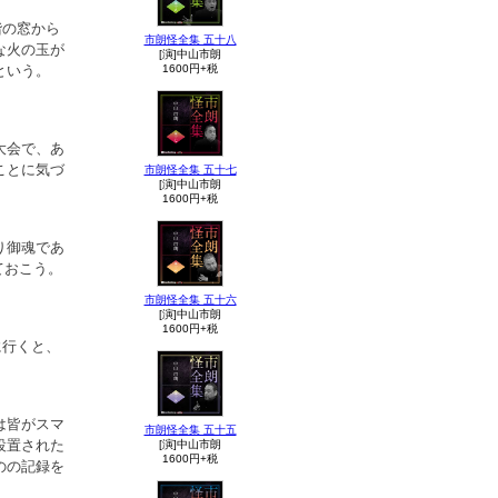
階の窓から
市朗怪全集 五十八
な火の玉が
[演]中山市朗
という。
1600円+税
大会で、あ
ことに気づ
市朗怪全集 五十七
[演]中山市朗
1600円+税
り御魂であ
ておこう。
市朗怪全集 五十六
[演]中山市朗
1600円+税
に行くと、
は皆がスマ
市朗怪全集 五十五
設置された
[演]中山市朗
1600円+税
のの記録を