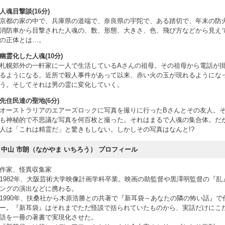
人魂目撃談(16分)
京都の家の中で、兵庫県の道端で、奈良県の宇陀で、ある踏切で、年末の防
消防車から目撃された人魂の、数、形態、大きさ、色、飛び方などから見え
の正体とは…。
幽霊化した人魂(10分)
札幌郊外の一軒家に一人で生活しているAさんの祖母。その祖母から電話が
るようになる。近所で殺人事件があって以来、赤い火の玉が現れるようにな
う。そしてそれは男の霊に変化していく。
先住民達の聖地(6分)
オーストラリアのエアーズロックに写真を撮りに行ったBさんとその友人。
も神秘的で不思議な写真を何百枚と撮った。それはまるで人魂の集合体。だ
人は「これは精霊だ」と驚きもしない。しかしその写真はなんと!?
中山 市朗（なかやま いちろう） プロフィール
作家、怪異収集家
1982年、大阪芸術大学映像計画学科卒業。映画の助監督や黒澤明監督の『乱
ングの演出などに携わる。
1990年、扶桑社から木原浩勝との共著で『新耳袋～あなたの隣の怖い話』で
ー。『新耳袋』はそれまでただ怪談で括られていたものから、実話だけにこ
語を一冊の著書で実現化させた。