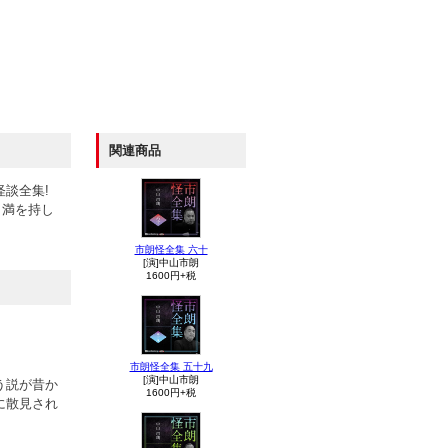
関連商品
談全集!
、満を持し
市朗怪全集 六十
[演]中山市朗
1600円+税
市朗怪全集 五十九
[演]中山市朗
う説が昔か
1600円+税
に散見され