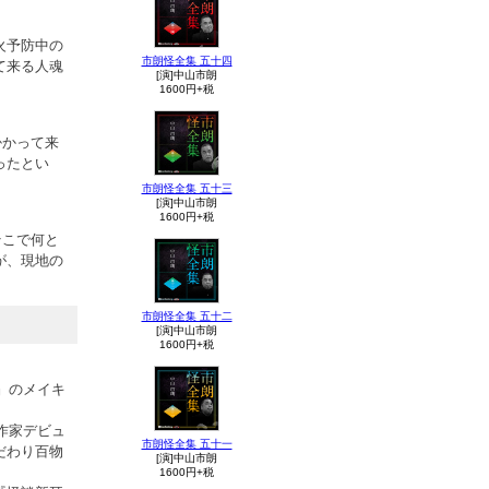
火予防中の
市朗怪全集 五十四
て来る人魂
[演]中山市朗
1600円+税
掛かって来
ったとい
市朗怪全集 五十三
[演]中山市朗
1600円+税
そこで何と
が、現地の
市朗怪全集 五十二
[演]中山市朗
1600円+税
』のメイキ
作家デビュ
市朗怪全集 五十一
だわり百物
[演]中山市朗
1600円+税