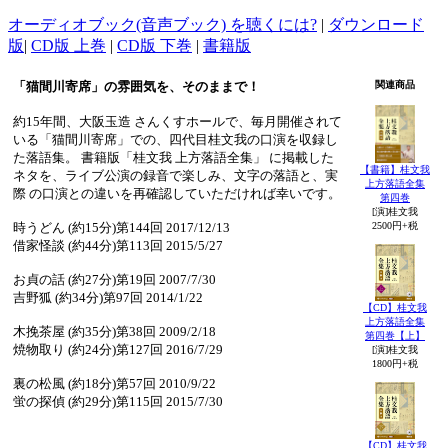
オーディオブック(音声ブック) を聴くには?
|
ダウンロード
版
|
CD版 上巻
|
CD版 下巻
|
書籍版
「猫間川寄席」の雰囲気を、そのままで！
関連商品
約15年間、大阪玉造 さんくすホールで、毎月開催されて
いる「猫間川寄席」での、四代目桂文我の口演を収録し
た落語集。 書籍版「桂文我 上方落語全集」 に掲載した
【書籍】桂文我
ネタを、ライブ公演の録音で楽しみ、文字の落語と、実
上方落語全集
際 の口演との違いを再確認していただければ幸いです。
第四巻
[演]桂文我
時うどん (約15分)第144回 2017/12/13
2500円+税
借家怪談 (約44分)第113回 2015/5/27
お貞の話 (約27分)第19回 2007/7/30
吉野狐 (約34分)第97回 2014/1/22
【CD】桂文我
上方落語全集
木挽茶屋 (約35分)第38回 2009/2/18
第四巻【上】
焼物取り (約24分)第127回 2016/7/29
[演]桂文我
1800円+税
裏の松風 (約18分)第57回 2010/9/22
蛍の探偵 (約29分)第115回 2015/7/30
【CD】桂文我