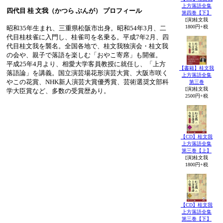
上方落語全集
四代目 桂 文我（かつら ぶんが） プロフィール
第四巻【下】
[演]桂文我
1800円+税
昭和35年生まれ、三重県松阪市出身。昭和54年3月、二
代目桂枝雀に入門し、桂雀司を名乗る。平成7年2月、四
代目桂文我を襲名。全国各地で、桂文我独演会・桂文我
の会や、親子で落語を楽しむ「おやこ寄席」も開催。
平成25年4月より、相愛大学客員教授に就任し、「上方
【書籍】桂文我
落語論」を講義。国立演芸場花形演芸大賞、大阪市咲く
上方落語全集
やこの花賞、NHK新人演芸大賞優秀賞、芸術選奨文部科
第三巻
[演]桂文我
学大臣賞など、多数の受賞歴あり。
2500円+税
【CD】桂文我
上方落語全集
第三巻【上】
[演]桂文我
1800円+税
【CD】桂文我
上方落語全集
第三巻【下】