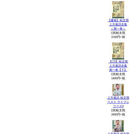
【書籍】桂文我
上方落語全集
＜第一巻＞
[演]桂文我
2500円+税
【CD】桂文我
上方落語全集
第一巻【下】
[演]桂文我
1800円+税
上方落語 桂文我
ベスト ライブシ
リーズ4
[演]桂文我
2800円+税
上方落語 桂文我