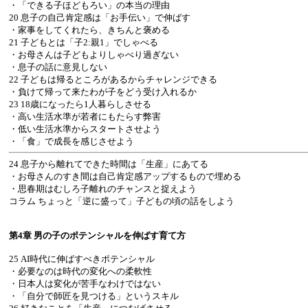
・「できる子ほどもろい」の本当の理由
20 息子の自己肯定感は「お手伝い」で伸ばす
・家事をしてくれたら、きちんと褒める
21 子どもとは「子2:親1」でしゃべる
・お母さんは子どもよりしゃべり過ぎない
・息子の話に意見しない
22 子どもは帰るところがあるからチャレンジできる
・負けて帰って来たわが子をどう受け入れるか
23 18歳になったら1人暮らしさせる
・高い生活水準が若者にもたらす弊害
・低い生活水準からスタートさせよう
・「食」で成長を感じさせよう
24 息子から離れてできた時間は「生産」にあてる
・お母さんのすき間は自己肯定感アップするもので埋める
・思春期はむしろ子離れのチャンスと捉えよう
コラム ちょっと「逆に盛って」子どもの頃の話をしよう
第4章 男の子のポテンシャルを伸ばす育て方
25 AI時代に伸ばすべきポテンシャル
・必要なのは時代の変化への柔軟性
・日本人は変化が苦手なわけではない
・「自分で師匠を見つける」というスキル