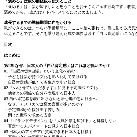
「褒める」は親の価値観を伝えること
「褒める」は、親が望ましいと思うことをお子さんに示す行為です。改善
褒めてから、1点だけアドバイスするにとどめましょう。
成長するまでの準備期間に声をかける
親ができるのは、つらい準備期間に「ここを踏ん張れば、目に見える成長
伝えることです。そこを乗り越えた成功体験は必ず「自己肯定感」につな
目次
はじめに
第1章 なぜ、日本人の「自己肯定感」はこれほど低いのか？
01 「自己肯定=自慢」という文化へ挑む
・子どもは親が持つ文化を肥大化して受け取る
・自己肯定感が低くても生きやすい社会
02 「○○させていただきます」に見る予定調和の文化
・他者との関係で自分を表現する日本人
03 自己肯定感を表に出さないと居心地の悪い社会へ
・なぜ、アメリカでは褒め言葉が多いのか？
・予定調和から抜け出す苦しみ
・閉じた世界で求める安定
04 「グランドデザイン」を「大風呂敷を広げる」と揶揄しない
・否定する人がスマートに見える日本社会
05 日本人のアイデアに賛成できる日本人を目指す