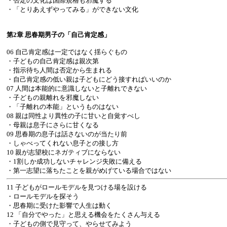
・否定の文化は国際規格も邪魔する
・「とりあえずやってみる」ができない文化
第2章 思春期男子の「自己肯定感」
06 自己肯定感は一定ではなく揺らぐもの
・子どもの自己肯定感は親次第
・指示待ち人間は否定から生まれる
・自己肯定感の低い親は子どもにどう接すればいいのか
07 人間は本能的に意識しないと子離れできない
・子どもの親離れを邪魔しない
・「子離れの本能」というものはない
08 親は同性より異性の子に甘いと自覚すべし
・母親は息子にさらに甘くなる
09 思春期の息子は話さないのが当たり前
・しゃべってくれない息子との接し方
10 親が志望校にネガティブにならない
・1割しか成功しないチャレンジ失敗に備える
・第一志望に落ちたことを親がめげている場合ではない
11 子どもがロールモデルを見つける場を設ける
・ロールモデルを探そう
・思春期に受けた影響で人生は動く
12 「自分でやった」と思える機会をたくさん与える
・子どもの側で見守って、やらせてみよう