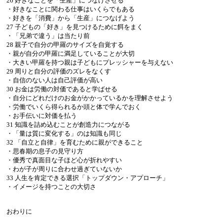
26 好きなことを「生産」につなげさせる
・好きなことに関わる仕事はいくらでもある
・好きを「消費」から「生産」につなげよう
27 子どもの「好き」を見つけるために餌をまく
・「兄弟で違う」は当たり前
28 親子で自分の甲羅のサイズを自覚する
・親が自分の甲羅に満足していることが大切
・大きい甲羅を持つ親は子どもにプレッシャーを与えない
29 周りと自分の評価のズレをなくす
・自信のない人は自己評価が高い
30 お金は労働の対価であると学ばせる
・自分にどれだけのお金がかかっているかを理解させよう
・労働でいくら得られるか頭と体で学んでおく
・お手伝いに対価を払う
31 知識を詰め込むことが創造力につながる
・「量は質に変化する」のは知識も同じ
32 「自立と自律」を育むために親ができること
・思春期の息子の見守り方
・優秀で真面目な子ほど心が折れやすい
・わが子が周りに合わせ過ぎていないか
33 人生を肯定できる選択「トップダウン・アプローチ」
・イメージを持つことの大切さ
おわりに