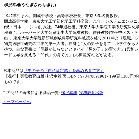
柳沢幸雄(やなぎさわ ゆきお)
1947年生まれ。開成中学校・高等学校校長。東京大学名誉教授。
開成高等学校、東京大学工学部化学工学科卒業。71年、システムエンジニ
(現・日本ユニシス)に入社。74年退社後、東京大学大学院工学系研究科化
程修了。ハーバード大学公衆衛生大学院准教授、併任教授(在任中ベスト
出)、東京大学大学院新領域創成科学研究科教授を経て2011年より現職。
物質過敏症研究の世界的第一人者。自身も2人の男子を育て、小学生から
持つ。主な著書に『母親が知らないとヤバイ「男の子」の育て方』(秀和シ
ード世界を変える「20代」の育て方』(大和書房)などがある。
※本商品は
『男の子の「自己肯定感」を高める育て方』
【発行】実務教育出版 柳沢幸雄 著 ISBN：9784788919617 199頁 1300
ものです。
この商品の著者による商品一覧:
柳沢幸雄
,
実務教育出版
トップページへ