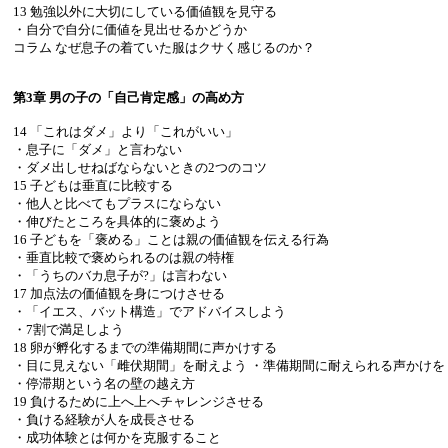
13 勉強以外に大切にしている価値観を見守る
・自分で自分に価値を見出せるかどうか
コラム なぜ息子の着ていた服はクサく感じるのか？
第3章 男の子の「自己肯定感」の高め方
14 「これはダメ」より「これがいい」
・息子に「ダメ」と言わない
・ダメ出しせねばならないときの2つのコツ
15 子どもは垂直に比較する
・他人と比べてもプラスにならない
・伸びたところを具体的に褒めよう
16 子どもを「褒める」ことは親の価値観を伝える行為
・垂直比較で褒められるのは親の特権
・「うちのバカ息子が?」は言わない
17 加点法の価値観を身につけさせる
・「イエス、バット構造」でアドバイスしよう
・7割で満足しよう
18 卵が孵化するまでの準備期間に声かけする
・目に見えない「雌伏期間」を耐えよう ・準備期間に耐えられる声かけを
・停滞期という名の壁の越え方
19 負けるために上へ上へチャレンジさせる
・負ける経験が人を成長させる
・成功体験とは何かを克服すること