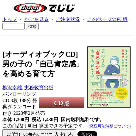
トップ
・
かごを見る
・
ご注文状況
・
このページのPC版
[オーディオブックCD]
男の子の「自己肯定感」
を高める育て方
柳沢幸雄
,
実務教育出版
パンローリング
CD
3枚 188分 特
典ダウンロード
付き 2023年2月発売
本体 1,300円 税込 1,430円
国内送料無料です。
この商品は 明日 発送できる予定です。
(発送可能時期について)