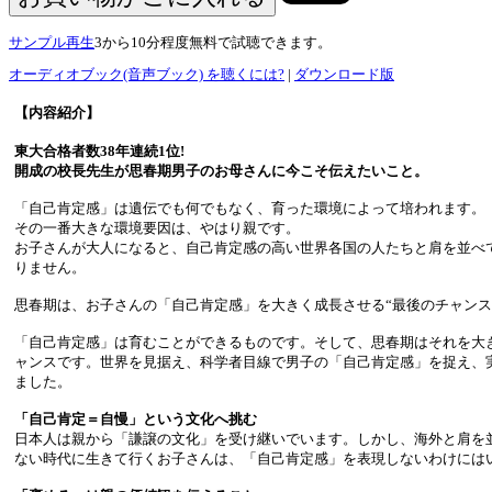
サンプル再生
3から10分程度無料で試聴できます。
オーディオブック(音声ブック) を聴くには?
|
ダウンロード版
【内容紹介】
東大合格者数38年連続1位!
開成の校長先生が思春期男子のお母さんに今こそ伝えたいこと。
「自己肯定感」は遺伝でも何でもなく、育った環境によって培われます。
その一番大きな環境要因は、やはり親です。
お子さんが大人になると、自己肯定感の高い世界各国の人たちと肩を並べ
りません。
思春期は、お子さんの「自己肯定感」を大きく成長させる“最後のチャンス
「自己肯定感」は育むことができるものです。そして、思春期はそれを大
ャンスです。世界を見据え、科学者目線で男子の「自己肯定感」を捉え、
ました。
「自己肯定＝自慢」という文化へ挑む
日本人は親から「謙譲の文化」を受け継いでいます。しかし、海外と肩を
ない時代に生きて行くお子さんは、「自己肯定感」を表現しないわけには