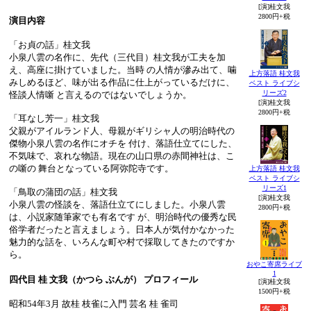
[演]桂文我
2800円+税
演目内容
「お貞の話」桂文我
小泉八雲の名作に、先代（三代目）桂文我が工夫を加
え、高座に掛けていました。当時 の人情が滲み出て、噛
上方落語 桂文我
みしめるほど、味が出る作品に仕上がっているだけに、
ベスト ライブシ
リーズ2
怪談人情噺 と言えるのではないでしょうか。
[演]桂文我
2800円+税
「耳なし芳一」桂文我
父親がアイルランド人、母親がギリシャ人の明治時代の
傑物小泉八雲の名作にオチを 付け、落語仕立てにした、
不気味で、哀れな物語。現在の山口県の赤間神社は、こ
の噺の 舞台となっている阿弥陀寺です。
上方落語 桂文我
ベスト ライブシ
リーズ1
「鳥取の蒲団の話」桂文我
[演]桂文我
小泉八雲の怪談を、落語仕立てにしました。小泉八雲
2800円+税
は、小説家随筆家でも有名です が、明治時代の優秀な民
俗学者だったと言えましょう。日本人が気付かなかった
魅力的な話を、いろんな町や村で採取してきたのですか
ら。
おやこ寄席ライブ
1
四代目 桂 文我（かつら ぶんが） プロフィール
[演]桂文我
1500円+税
昭和54年3月 故桂 枝雀に入門 芸名 桂 雀司