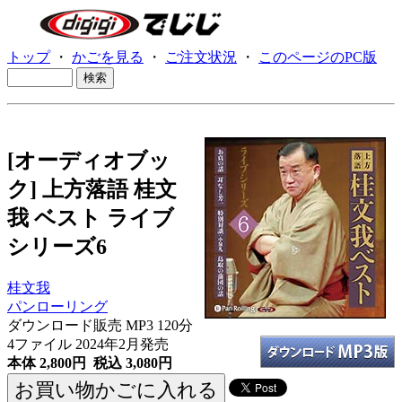
トップ
・
かごを見る
・
ご注文状況
・
このページのPC版
[オーディオブッ
ク] 上方落語 桂文
我 ベスト ライブ
シリーズ6
桂文我
パンローリング
ダウンロード販売 MP3
120分
4ファイル 2024年2月発売
本体 2,800円 税込 3,080円