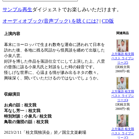
サンプル再生
ダイジェストでお楽しみいただけます。
オーディオブック(音声ブック) を聴くには?
|
CD版
上演内容
関連商品
幕末にヨーロッパで生まれ数奇な運命に誘われて日本を
訪れた後、各地に残る民話から怪異談を纏めて出版した
上方落語 桂文我
小泉八雲。
ベスト ライブシ
好評を博した作品を落語仕立てにして上演した上、八雲
リーズ5
の曾孫に該る小泉凡氏と対談をした時の録音です。
[演]桂文我
2800円+税
怪しげな世界に、心温まる情が滲み出るネタの数々。
興味深く、聞いていただけるのではないでしょうか。
上方落語 桂文我
収録演目
ベスト ライブシ
リーズ4
お貞の話：桂文我
[演]桂文我
2800円+税
耳なし芳一：桂文我
特別対談：小泉凡 / 桂文我
鳥取の蒲団の話：桂文我
上方落語 桂文我
2023/2/11「桂文我独演会」於／国立文楽劇場
ベスト ライブシ
リーズ3