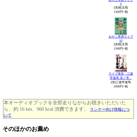
9
[演]桂文我
1500円+税
おやこ寄席ライブ
10
[演]桂文我
1500円+税
ライブ落音「三遊
亭遊馬 其ノ壱」
[演]三遊亭遊馬
2000円+税
本オーディオブックを全部走りながらお聴きいただいた
ら、約 16 km、960 kcal 消費できます。
ランナー向け情報につ
いて
そのほかのお薦め