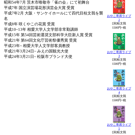
昭和54年7月 茨木市唯敬寺「雀の会」にて初舞台
平成7年 国立演芸場花形演芸会大賞 受賞
平成7年2月 大阪・サンケイホールにて四代目桂文我を襲
おやこ寄席ライブ
名
2
平成8年 咲くやこの花賞 受賞
[演]桂文我
1500円+税
平成10~13年 相愛大学人文学部非常勤講師
平成15年 第54回芸術選奨文部科学大臣新人賞 受賞
平成21年 第64回文化庁芸術祭優秀賞 受賞
平成23年~ 相愛大学人文学部客員教授
平成21年3月24日~ みえの国観光大使
おやこ寄席ライブ
平成24年3月21日~ 松阪市ブランド大使
3
[演]桂文我
1500円+税
おやこ寄席ライブ
4
[演]桂文我
1500円+税
おやこ寄席ライブ
5
[演]桂文我