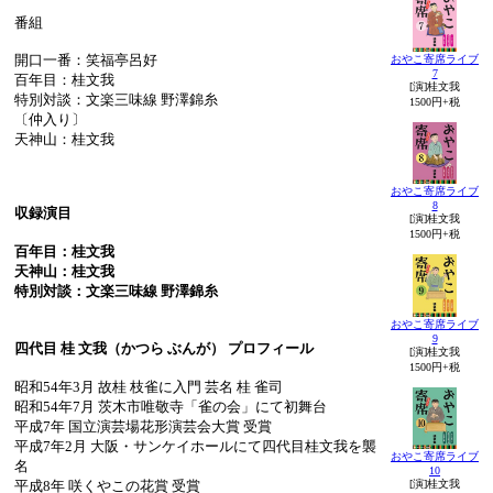
番組
開口一番：笑福亭呂好
おやこ寄席ライブ
7
百年目：桂文我
[演]桂文我
特別対談：文楽三味線 野澤錦糸
1500円+税
〔仲入り〕
天神山：桂文我
おやこ寄席ライブ
8
収録演目
[演]桂文我
1500円+税
百年目：桂文我
天神山：桂文我
特別対談：文楽三味線 野澤錦糸
おやこ寄席ライブ
9
四代目 桂 文我（かつら ぶんが） プロフィール
[演]桂文我
1500円+税
昭和54年3月 故桂 枝雀に入門 芸名 桂 雀司
昭和54年7月 茨木市唯敬寺「雀の会」にて初舞台
平成7年 国立演芸場花形演芸会大賞 受賞
平成7年2月 大阪・サンケイホールにて四代目桂文我を襲
おやこ寄席ライブ
名
10
平成8年 咲くやこの花賞 受賞
[演]桂文我