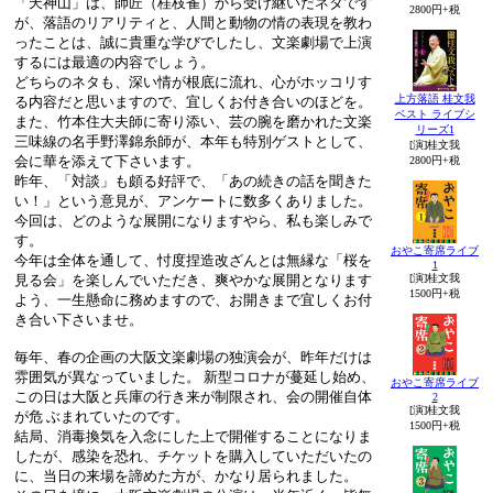
「天神山」は、師匠（桂枝雀）から受け継いだネタです
2800円+税
が、落語のリアリティと、人間と動物の情の表現を教わ
ったことは、誠に貴重な学びでしたし、文楽劇場で上演
するには最適の内容でしょう。
どちらのネタも、深い情が根底に流れ、心がホッコリす
上方落語 桂文我
る内容だと思いますので、宜しくお付き合いのほどを。
ベスト ライブシ
また、竹本住大夫師に寄り添い、芸の腕を磨かれた文楽
リーズ1
三味線の名手野澤錦糸師が、本年も特別ゲストとして、
[演]桂文我
会に華を添えて下さいます。
2800円+税
昨年、「対談」も頗る好評で、「あの続きの話を聞きた
い！」という意見が、アンケートに数多くありました。
今回は、どのような展開になりますやら、私も楽しみで
す。
おやこ寄席ライブ
今年は全体を通して、忖度捏造改ざんとは無縁な「桜を
1
[演]桂文我
見る会」を楽しんでいただき、爽やかな展開となります
1500円+税
よう、一生懸命に務めますので、お開きまで宜しくお付
き合い下さいませ。
毎年、春の企画の大阪文楽劇場の独演会が、昨年だけは
雰囲気が異なっていました。 新型コロナが蔓延し始め、
おやこ寄席ライブ
この日は大阪と兵庫の行き来が制限され、会の開催自体
2
[演]桂文我
が危 ぶまれていたのです。
1500円+税
結局、消毒換気を入念にした上で開催することになりま
したが、感染を恐れ、チケットを購入していただいたの
に、当日の来場を諦めた方が、かなり居られました。