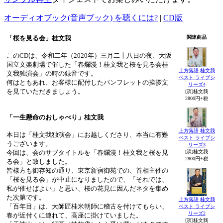
オーディオブック(音声ブック) を聴くには?
|
CD版
「桜を見る会」桂文我
関連商品
このCDは、令和二年（2020年）三月二十八日の夜、大阪
国立文楽劇場で催した「春爛漫！桂文我と桜を見る会桂
上方落語 桂文我
文我独演会」の時の録音です。
ベスト ライブシ
何はともあれ、お客様に配付したパンフレットの挨拶文
リーズ4
を見ていただきましょう。
[演]桂文我
2800円+税
「一生懸命のおしゃべり」桂文我
上方落語 桂文我
本日は「桂文我独演会」にお越しくださり、本当に有難
ベスト ライブシ
うございます。
リーズ3
今回は、会のサブタイトルを「春爛漫！桂文我と桜を見
[演]桂文我
2800円+税
る会」と致しました。
皆様方も御存知の通り、東京新宿御苑での、首相主催の
「桜を見る会」が中止になりましたので、「それでは、
私が催せばよい」と思い、桜の花見に因んだネタを集め
た次第です。
上方落語 桂文我
「百年目」は、大師匠桂米朝師に稽古を付けてもらい、
ベスト ライブシ
リーズ2
春が近付くに連れて、高座に掛けていました。
[演]桂文我