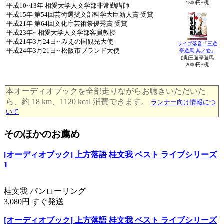
1500円+税
平成10~13年 相愛大学人文学部非常勤講師
平成15年 第54回芸術選奨文部科学大臣新人賞 受賞
平成21年 第64回文化庁芸術祭優秀賞 受賞
平成23年~ 相愛大学人文学部客員教授
平成21年3月24日~ みえの国観光大使
ライブ落音「三遊
平成24年3月21日~ 松阪市ブランド大使
亭遊馬 其ノ壱」
[演]三遊亭遊馬
2000円+税
本オーディオブックを全部走りながらお聴きいただいた
ら、約 18 km、1120 kcal 消費できます。
ランナー向け情報につ
いて
そのほかのお薦め
[オーディオブック] 上方落語 桂文我 ベスト ライブシリーズ
1
桂文我 パンローリング
3,080円 すぐ発送
[オーディオブック] 上方落語 桂文我 ベスト ライブシリーズ