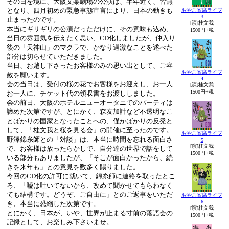
その日を境に、大阪文楽劇場の公演は、半年近く、皆無
となり、四月初めの緊急事態宣言により、日本の動きも
おやこ寄席ライブ
3
止まったのです。
[演]桂文我
本当にギリギリの公演だっただけに、その意味も込め、
1500円+税
当日の雰囲気を伝えたく思い、CD化しましたが、仲入り
後の「天神山」のマクラで、かなり過激なことを述べた
部分は切らせていただきました。
当日、お越し下さったお客様のみの思い出として、ご容
おやこ寄席ライブ
赦を願います。
4
会の当日は、受付の桜の花でお客様をお迎えし、お一人
[演]桂文我
1500円+税
お一人に、チケット代の領収書をお渡ししました。
会の前日、大阪のホテルニューオータニでのパーティは
諦めた次第ですが、とにかく、森友加計など不透明なこ
とばかりの国家となったことへの、僅かばかりの反発と
して、「桂文我と桜を見る会」の開催に至ったのです。
おやこ寄席ライブ
野澤錦糸師との「対談」は、本当に時間を忘れる面白さ
5
[演]桂文我
で、お客様は放ったらかしで、自分達の世界で話をして
1500円+税
いる部分もありましたが、「そこが面白かったから、続
きを来年も」との意見を数多く賜りました。
今回のCD化の許可に就いて、錦糸師に連絡を取ったとこ
ろ、「嘘は吐いてないから、改めて聞かせてもらわなく
ても結構です。どうぞ、ご自由に」とのご返事をいただ
おやこ寄席ライブ
6
き、本当に恐縮した次第です。
[演]桂文我
とにかく、日本が、いや、世界が止まる寸前の落語会の
1500円+税
記録として、お楽しみ下さいませ。