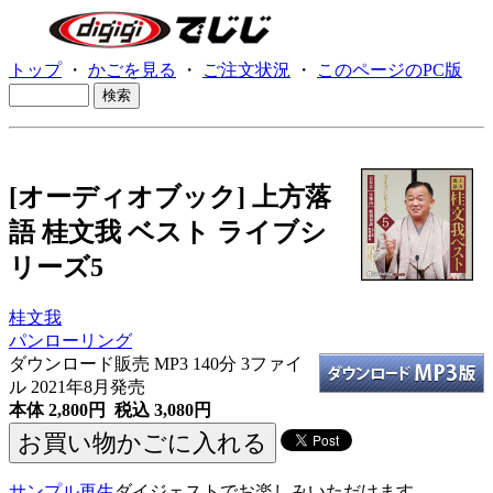
トップ
・
かごを見る
・
ご注文状況
・
このページのPC版
[オーディオブック] 上方落
語 桂文我 ベスト ライブシ
リーズ5
桂文我
パンローリング
ダウンロード販売 MP3
140分 3ファイ
ル 2021年8月発売
本体 2,800円 税込 3,080円
サンプル再生
ダイジェストでお楽しみいただけます。