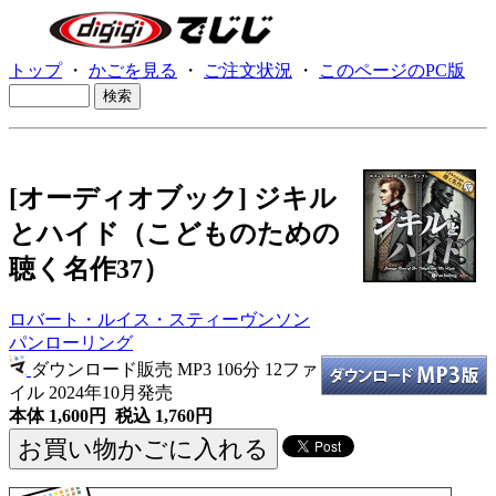
トップ
・
かごを見る
・
ご注文状況
・
このページのPC版
[オーディオブック] ジキル
とハイド（こどものための
聴く名作37）
ロバート・ルイス・スティーヴンソン
パンローリング
ダウンロード販売 MP3
106分 12ファ
イル 2024年10月発売
本体 1,600円 税込 1,760円