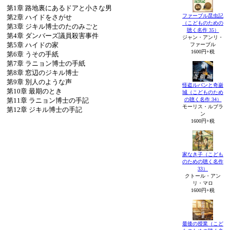
第1章 路地裏にあるドアと小さな男
ファーブル昆虫記
第2章 ハイドをさがせ
（こどものための
第3章 ジキル博士のたのみごと
聴く名作 35）
第4章 ダンバーズ議員殺害事件
ジャン・アンリ・
第5章 ハイドの家
ファーブル
1600円+税
第6章 うその手紙
第7章 ラニョン博士の手紙
第8章 窓辺のジキル博士
第9章 別人のような声
怪盗ルパンと奇巌
第10章 最期のとき
城（こどものため
第11章 ラニョン博士の手記
の聴く名作 34）
モーリス・ルブラ
第12章 ジキル博士の手記
ン
1600円+税
家なき子（こども
のための聴く名作
33）
クトール・アン
リ・マロ
1600円+税
最後の授業（こど