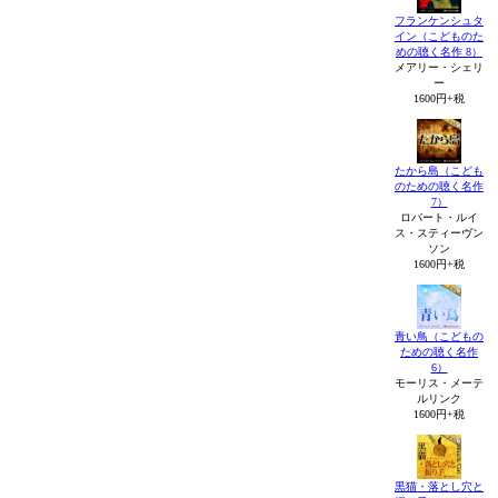
フランケンシュタ
イン（こどものた
めの聴く名作 8）
メアリー・シェリ
ー
1600円+税
たから島（こども
のための聴く名作
7）
ロバート・ルイ
ス・スティーヴン
ソン
1600円+税
青い鳥（こどもの
ための聴く名作
6）
モーリス・メーテ
ルリンク
1600円+税
黒猫・落とし穴と