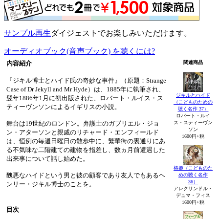
サンプル再生
ダイジェストでお楽しみいただけます。
オーディオブック(音声ブック) を聴くには?
内容紹介
関連商品
『ジキル博士とハイド氏の奇妙な事件』（原題：Strange
Case of Dr Jekyll and Mr Hyde）は、1885年に執筆され、
ジキルとハイド
翌年1886年1月に初出版された、ロバート・ルイス・ス
（こどものための
ティーヴンソンによるイギリスの小説。
聴く名作 37）
ロバート・ルイ
舞台は19世紀のロンドン。弁護士のガブリエル・ジョ
ス・スティーヴン
ソン
ン・アターソンと親戚のリチャード・エンフィールド
1600円+税
は、恒例の毎週日曜日の散歩中に、繁華街の裏通りにあ
る不気味な二階建ての建物を指差し、数ヵ月前遭遇した
出来事について話し始めた。
椿姫（こどものた
醜悪なハイドという男と彼の顧客であり友人でもあるヘ
めの聴く名作
36）
ンリー・ジキル博士のことを。
アレクサンドル・
デュマ・フィス
1600円+税
目次