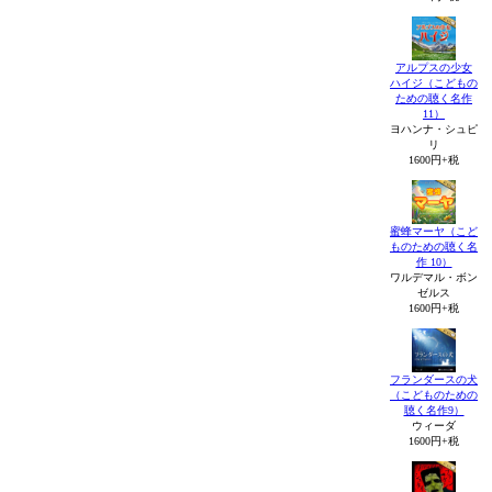
アルプスの少女
ハイジ（こどもの
ための聴く名作
11）
ヨハンナ・シュピ
リ
1600円+税
蜜蜂マーヤ（こど
ものための聴く名
作 10）
ワルデマル・ボン
ゼルス
1600円+税
フランダースの犬
（こどものための
聴く名作9）
ウィーダ
1600円+税