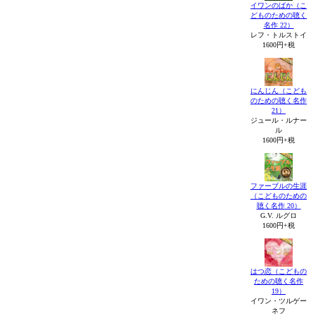
イワンのばか（こ
どものための聴く
名作 22）
レフ・トルストイ
1600円+税
にんじん（こども
のための聴く名作
21）
ジュール・ルナー
ル
1600円+税
ファーブルの生涯
（こどものための
聴く名作 20）
G.V. ルグロ
1600円+税
はつ恋（こどもの
ための聴く名作
19）
イワン・ツルゲー
ネフ