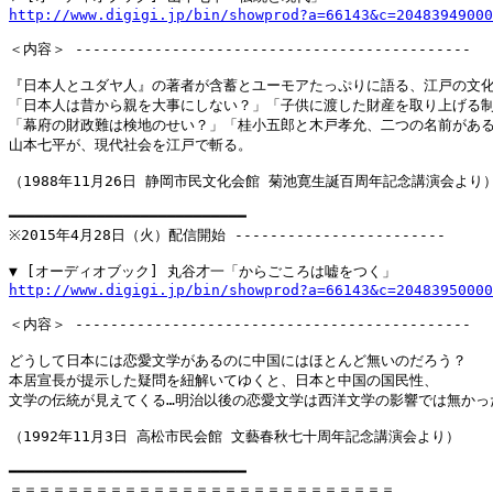
http://www.digigi.jp/bin/showprod?a=66143&c=20483949000
＜内容＞ ---------------------------------------------

『日本人とユダヤ人』の著者が含蓄とユーモアたっぷりに語る、江戸の文化
「日本人は昔から親を大事にしない？」「子供に渡した財産を取り上げる制
「幕府の財政難は検地のせい？」「桂小五郎と木戸孝允、二つの名前がある
山本七平が、現代社会を江戸で斬る。

（1988年11月26日 静岡市民文化会館 菊池寛生誕百周年記念講演会より）
━━━━━━━━━━━━━━━━━━━━━━━━━━━

※2015年4月28日（火）配信開始 ------------------------

http://www.digigi.jp/bin/showprod?a=66143&c=20483950000
＜内容＞ ---------------------------------------------

どうして日本には恋愛文学があるのに中国にはほとんど無いのだろう？

本居宣長が提示した疑問を紐解いてゆくと、日本と中国の国民性、

文学の伝統が見えてくる…明治以後の恋愛文学は西洋文学の影響では無かった
（1992年11月3日 高松市民会館 文藝春秋七十周年記念講演会より）

━━━━━━━━━━━━━━━━━━━━━━━━━━━

＝＝＝＝＝＝＝＝＝＝＝＝＝＝＝＝＝＝＝＝＝＝＝＝＝＝＝
