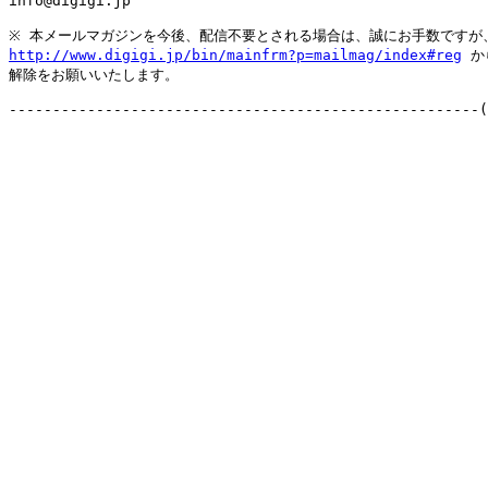

info@digigi.jp

http://www.digigi.jp/bin/mainfrm?p=mailmag/index#reg
 か
解除をお願いいたします。
