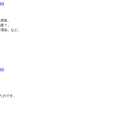
09
習俗。

度？」

理由」など。　　



05
のです。　 
