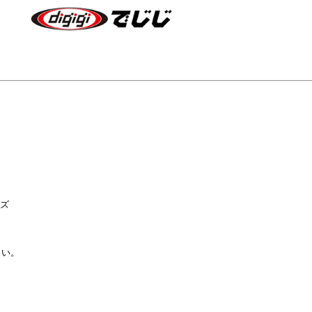
ズ

い。
