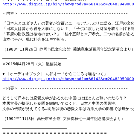
http://www.digigi.jp/bin/showprod?a=66143&c=20483949000
＜内容＞ ---------------------------------------------

『日本人とユダヤ人』の著者が含蓄とユーモアたっぷりに語る、江戸の文化
「日本人は昔から親を大事にしない？」「子供に渡した財産を取り上げる制
「幕府の財政難は検地のせい？」「桂小五郎と木戸孝允、二つの名前がある
山本七平が、現代社会を江戸で斬る。

（1988年11月26日 静岡市民文化会館 菊池寛生誕百周年記念講演会より）
━━━━━━━━━━━━━━━━━━━━━━━━━━━

※2015年4月28日（火）配信開始 ------------------------

http://www.digigi.jp/bin/showprod?a=66143&c=20483950000
＜内容＞ ---------------------------------------------

どうして日本には恋愛文学があるのに中国にはほとんど無いのだろう？

本居宣長が提示した疑問を紐解いてゆくと、日本と中国の国民性、

文学の伝統が見えてくる…明治以後の恋愛文学は西洋文学の影響では無かった
（1992年11月3日 高松市民会館 文藝春秋七十周年記念講演会より）

━━━━━━━━━━━━━━━━━━━━━━━━━━━

＝＝＝＝＝＝＝＝＝＝＝＝＝＝＝＝＝＝＝＝＝＝＝＝＝＝＝
