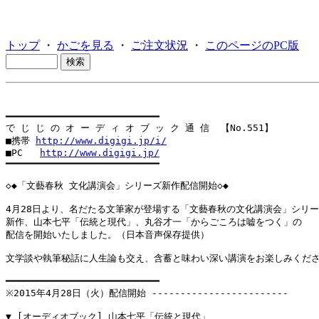
トップ
・
かごを見る
・
ご注文状況
・
このページのPC版
━━━━━━━━━━━━━━━━━━━━━━━━━━━

で じ じ の オ ー デ ィ オ ブ ッ ク 通 信  【No.551】

■携帯 
http://www.digigi.jp/i/
■PC   
http://www.digigi.jp/
━━━━━━━━━━━━━━━━━━━━━━━━━━━

◇◆「文藝春秋 文化講演会」シリーズ新作配信開始◇◆

4月28日より、名だたる文筆家が登場する「文藝春秋の文化講演会」シリー
新作、山本七平「伝統と現代」、丸谷才一「からごころは嘘をつく」の

配信を開始いたしました。（日本音声保存提供）

文学談や執筆秘話に人生論も交え、含蓄と味わい深い講演をお楽しみくださ
━━━━━━━━━━━━━━━━━━━━━━━━━━━

※2015年4月28日（火）配信開始 ------------------------
