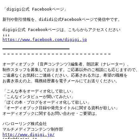
「digigi公式 Facebookページ」

新刊や割引情報を、dididi公式Facebookページで発信中です。

digigi公式 Facebookページは、こちらからアクセスください

https://www.facebook.com/digigi.jp
━━━━━━━━━━━━━━━━━━━━━━━━━━━

＝＝＝＝＝＝＝＝＝＝＝＝＝＝＝＝＝＝＝＝＝＝＝＝＝＝＝

オーディオブック (音声コンテンツ)編集者、朗読家（ナレーター）、

制作スタッフを募集しております。ご応募以外のご相談にも応じますので、
ご遠慮なくお気軽にご連絡ください。応募される方は、希望の職種を

お書き添えの上、職務経歴書を電子メールにてお送りください。

「こんな本をオーディオ化して欲しい」

「こんなインタビューが聞いてみたい」

「ぼくの本・ブログをオーディオ化して欲しい」

「オーディオブック目録や発売タイトルに関する資料が欲しい」

オーディオブックに関するお問い合わせ・ご要望は。

パンローリング株式会社

http://www.digigi.jp/