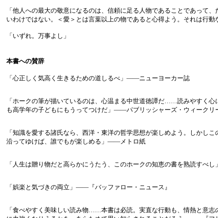
「他人への最大の敬意になるのは、信頼に足る人物であることであって、
いわけではない。＜愛＞とは言葉以上の物であると心得よう。それは行動
「いずれ。万事よし」
本書への賛辞
「心正しく気高く生きるための道しるべ」――ニューヨーカー誌
「ホークの筆が描いているのは、心温まる中世道徳譚だ……読みやすく心
も高学年の子どもにもうってつけだ」――パブリッシャーズ・ウィークリ
「知識を愛する諸氏なら、西洋・東洋の哲学思想が楽しめよう。しかしこ
沿ってゆけば、誰でもが楽しめる」――メトロ紙
「人生は贈り物だと高らかにうたう、このホークの知恵の書を熟読すべし
「娯楽と気づきの両立」――『バッファロー・ニュース』
「食べやすく美味しい読み物……本書は必読。実直な行動も、情熱と意志