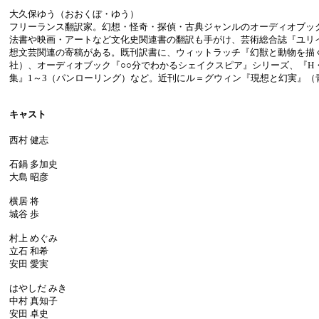
大久保ゆう（おおくぼ・ゆう）
フリーランス翻訳家。幻想・怪奇・探偵・古典ジャンルのオーディオブッ
法書や映画・アートなど文化史関連書の翻訳も手がけ、芸術総合誌『ユリ
想文芸関連の寄稿がある。既刊訳書に、ウィットラッチ『幻獣と動物を描
社）、オーディオブック『○○分でわかるシェイクスピア』シリーズ、『H
集』1～3（パンローリング）など。近刊にル＝グウィン『現想と幻実』（
キャスト
西村 健志
石鍋 多加史
大島 昭彦
横居 将
城谷 歩
村上 めぐみ
立石 和希
安田 愛実
はやしだ みき
中村 真知子
安田 卓史