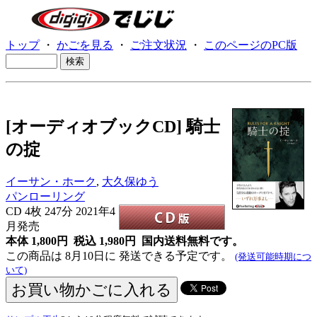
トップ
・
かごを見る
・
ご注文状況
・
このページのPC版
[オーディオブックCD] 騎士
の掟
イーサン・ホーク
,
大久保ゆう
パンローリング
CD
4枚 247分 2021年4
月発売
本体 1,800円 税込 1,980円
国内送料無料です。
この商品は 8月10日に 発送できる予定です。
(発送可能時期につ
いて)