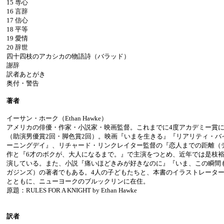
15 専心
16 言辞
17 信心
18 平等
19 愛情
20 辞世
四十四枝のアカシカの物語詩（バラッド）
謝辞
訳者あとがき
奥付・警告
著者
イーサン・ホーク（Ethan Hawke）
アメリカの俳優・作家・小説家・映画監督。これまでに4度アカデミー賞
（助演男優賞2回・脚色賞2回）。映画『いまを生きる』『リアリティ・バ
ーニングデイ』、リチャード・リンクレイター監督の『恋人までの距離（
作と『6才のボクが、大人になるまで。』で主演をつとめ、近年では是枝
演している。また、小説『痛いほどきみが好きなのに』『いま、この瞬間
ガジンズ）の著者でもある。4人の子どもたちと、本書のイラストレータ
とともに、ニューヨークのブルックリンに在住。
原題：RULES FOR A KNIGHT by Ethan Hawke
訳者