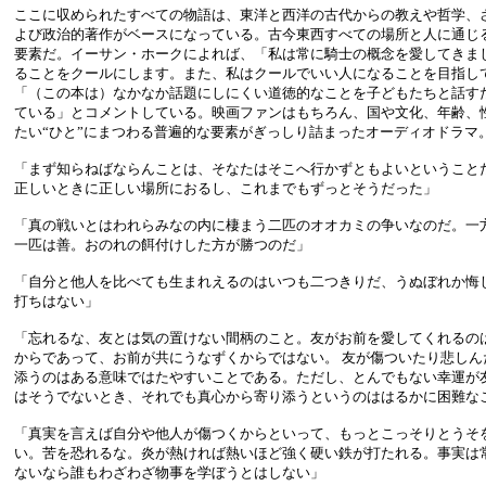
ここに収められたすべての物語は、東洋と西洋の古代からの教えや哲学、
よび政治的著作がベースになっている。古今東西すべての場所と人に通じ
要素だ。イーサン・ホークによれば、「私は常に騎士の概念を愛してきま
ることをクールにします。また、私はクールでいい人になることを目指し
「（この本は）なかなか話題にしにくい道徳的なことを子どもたちと話す
ている」とコメントしている。映画ファンはもちろん、国や文化、年齢、
たい“ひと”にまつわる普遍的な要素がぎっしり詰まったオーディオドラマ
「まず知らねばならんことは、そなたはそこへ行かずともよいということ
正しいときに正しい場所におるし、これまでもずっとそうだった」
「真の戦いとはわれらみなの内に棲まう二匹のオオカミの争いなのだ。一
一匹は善。おのれの餌付けした方が勝つのだ」
「自分と他人を比べても生まれえるのはいつも二つきりだ、うぬぼれか悔
打ちはない」
「忘れるな、友とは気の置けない間柄のこと。友がお前を愛してくれるの
からであって、お前が共にうなずくからではない。 友が傷ついたり悲しん
添うのはある意味ではたやすいことである。ただし、とんでもない幸運が
はそうでないとき、それでも真心から寄り添うというのははるかに困難な
「真実を言えば自分や他人が傷つくからといって、もっとこっそりとうそ
い。苦を恐れるな。炎が熱ければ熱いほど強く硬い鉄が打たれる。事実は
ないなら誰もわざわざ物事を学ぼうとはしない」