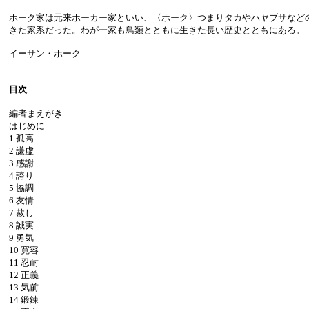
ホーク家は元来ホーカー家といい、〈ホーク〉つまりタカやハヤブサなど
きた家系だった。わが一家も鳥類とともに生きた長い歴史とともにある。
イーサン・ホーク
目次
編者まえがき
はじめに
1 孤高
2 謙虚
3 感謝
4 誇り
5 協調
6 友情
7 赦し
8 誠実
9 勇気
10 寛容
11 忍耐
12 正義
13 気前
14 鍛錬