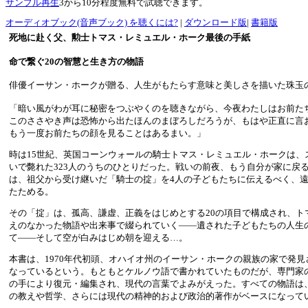
サンプル再生
3から10分程度無料で試聴できます。
オーディオブック(音声ブック) を聴くには?
|
ダウンロード版
|
書籍版
死地に赴く父、勲士トマス・レミュエル・ホーク最後の手紙
命で繋ぐ20の智慧と生き方の物語
俳優イーサン・ホークが贈る、人生がもたらす意味と美しさを描いた珠玉
「暗い風がわが耳に秘密をつぶやくのを聴きながら、今夜わたしはお前た
このささやき声は恐怖から出たほんのまぼろしだろうが、もはや正直に言
もう一度お前たちの顔を見ることはあるまい。」
時は15世紀、英国コーンウォールの騎士トマス・レミュエル・ホークは、
いで斃れた323人のうちのひとりだった。戦いの前夜、もう自分が家に戻
は、祖父から受け継いだ「騎士の掟」を4人の子どもたちに伝えるべく、
たためる。
その「掟」は、孤高、謙虚、正義をはじめとする20の項目で構成され、ト
えのなかった物語や出来事で綴られていく――遺された子どもたちの人生
て――そして空が白みはじめ朝を迎える…。
本書は、1970年代初頭、オハイオ州のイーサン・ホークの親族の家で発
なっているという。もともとケルノウ語で書かれていたものだが、専門家
の手により復元・編集され、現代の言葉でよみがえった。すべての物語は
の教えや哲学、さらには現代の精神的および政治的著作がベースになって