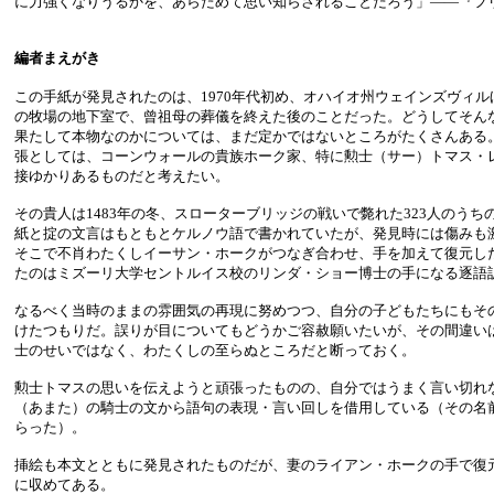
に力強くなりうるかを、あらためて思い知らされることだろう」――『フ
編者まえがき
この手紙が発見されたのは、1970年代初め、オハイオ州ウェインズヴィ
の牧場の地下室で、曾祖母の葬儀を終えた後のことだった。どうしてそん
果たして本物なのかについては、まだ定かではないところがたくさんある
張としては、コーンウォールの貴族ホーク家、特に勲士（サー）トマス・
接ゆかりあるものだと考えたい。
その貴人は1483年の冬、スローターブリッジの戦いで斃れた323人のう
紙と掟の文言はもともとケルノウ語で書かれていたが、発見時には傷みも
そこで不肖わたくしイーサン・ホークがつなぎ合わせ、手を加えて復元し
たのはミズーリ大学セントルイス校のリンダ・ショー博士の手になる逐語
なるべく当時のままの雰囲気の再現に努めつつ、自分の子どもたちにもそ
けたつもりだ。誤りが目についてもどうかご容赦願いたいが、その間違い
士のせいではなく、わたくしの至らぬところだと断っておく。
勲士トマスの思いを伝えようと頑張ったものの、自分ではうまく言い切れ
（あまた）の騎士の文から語句の表現・言い回しを借用している（その名
らった）。
挿絵も本文とともに発見されたものだが、妻のライアン・ホークの手で復
に収めてある。