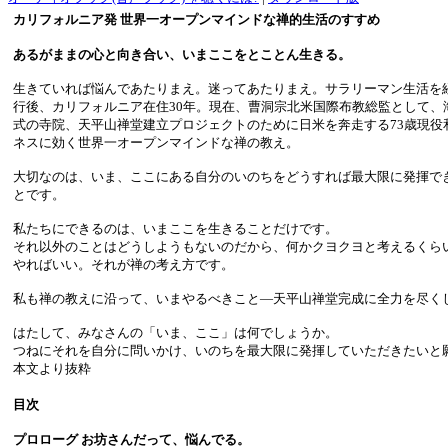
カリフォルニア発 世界一オープンマインドな禅的生活のすすめ
あるがままの心と向き合い、いまここをとことん生きる。
生きていれば悩んであたりまえ。迷ってあたりまえ。サラリーマン生活を
行後、カリフォルニア在住30年。現在、曹洞宗北米国際布教総監として、
式の寺院、天平山禅堂建立プロジェクトのために日米を奔走する73歳現役
ネスに効く世界一オープンマインドな禅の教え。
大切なのは、いま、ここにある自分のいのちをどうすれば最大限に発揮で
とです。
私たちにできるのは、いまここを生きることだけです。
それ以外のことはどうしようもないのだから、何かクヨクヨと考えるくら
やればいい。それが禅の考え方です。
私も禅の教えに沿って、いまやるべきこと―天平山禅堂完成に全力を尽く
はたして、みなさんの「いま、ここ」は何でしょうか。
つねにそれを自分に問いかけ、いのちを最大限に発揮していただきたいと
本文より抜粋
目次
プロローグ お坊さんだって、悩んでる。