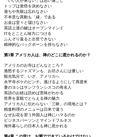
「いい人が来ない」は思い過ごし
トップは覚悟を決めなさい
過ちや失敗は忘れなさい
不本意な異動も「縁」である
お金は堂々と儲けなさい
英語上達の鍵はオープンマインド
ITをとことん味方につける
ふんぞり返ると出世できない
精神的なバックボーンを持ちなさい
第3章 アメリカ人は、禅のどこに惹かれるのか？
アメリカのお寺はどんなところ？
激怒するジャズマンも、お坊さんには優しい
観光気分で、いざ、アメリカへ
永平寺ボケのピンチ。逃げるようにして再渡米
妻のヨシはサンフランシスコの有名人
英語のお経は読めば意味がわかる
世界を直観でとらえる禅の魅力
アメリカ人に伝わらない「三昧」の境地とは？
精進料理のメニューは日米で違う
なぜお花を習う外国人は禅にハマるのか
ビジネスパーソンとマインドフルネス
海外暮らしの日本人も禅に惹かれる
第4章 この世は、お粥でできているわけではない。