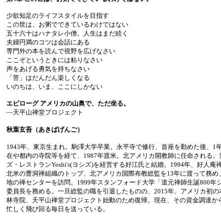
少欲知足のライフスタイルを目指す
この世は、お粥でできているわけではない
五十六十はハナタレ小僧。人生はまだ続く
夫婦円満のコツは会話にある
専門外の本を読んで視野を広げなさい
ここぞというときには粘りなさい
声をあげる勇気を持ちなさい
「苦」はだんだん楽しくなる
いのちは、いま、ここにしかない
エピローグ アメリカの山奥で、ただ坐る。
―天平山禅堂プロジェクト
秋葉玄吾（あきばげんご）
1943年、東京生まれ。駒澤大学卒業。永平寺で修行、首座を勤めた後、1
在や都内の寺院等を経て、1987年渡米。北アメリカ開教師に任命される
ズ・レストランYoshi's(ヨシズ)を経営する好江氏と結婚。1994年、好人庵
北米の曹洞禅組織のトップ、北アメリカ国際布教総監を13年に渡って務め
地の禅センターを訪問。1999年スタンフォード大学「道元禅師生誕800
委員長を務める。一旦総監の職を引退したものの、2015年、アメリカ初
林寺院、天平山禅堂プロジェクト始動のため復帰。現在、その資金調達か
忙しく飛び回る毎日を送っている。