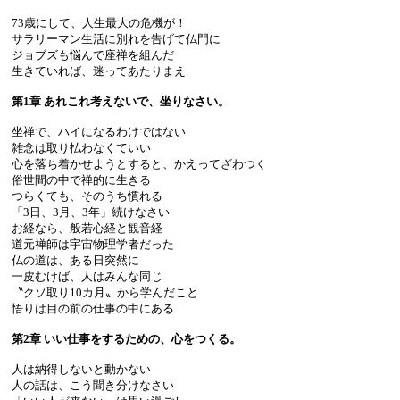
73歳にして、人生最大の危機が！
サラリーマン生活に別れを告げて仏門に
ジョブズも悩んで座禅を組んだ
生きていれば、迷ってあたりまえ
第1章 あれこれ考えないで、坐りなさい。
坐禅で、ハイになるわけではない
雑念は取り払わなくていい
心を落ち着かせようとすると、かえってざわつく
俗世間の中で禅的に生きる
つらくても、そのうち慣れる
「3日、3月、3年」続けなさい
お経なら、般若心経と観音経
道元禅師は宇宙物理学者だった
仏の道は、ある日突然に
一皮むけば、人はみんな同じ
〝クソ取り10カ月〟から学んだこと
悟りは目の前の仕事の中にある
第2章 いい仕事をするための、心をつくる。
人は納得しないと動かない
人の話は、こう聞き分けなさい