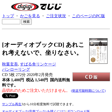
トップ
・
かごを見る
・
ご注文状況
・
このページのPC版
[オーディオブックCD] あれこ
れ考えないで、坐りなさい。
秋葉玄吾
,
すばる舎リンケージ
パンローリング
CD
5枚 272分 2020年2月発売
本体 1,400円 税込 1,540円
国内送料無
料です。
品切れのためご注文いただけません。
(発送可能時期について)
サンプル再生
3から10分程度無料で試聴できます。
オーディオブック(音声ブック) を聴くには?
|
ダウンロード版