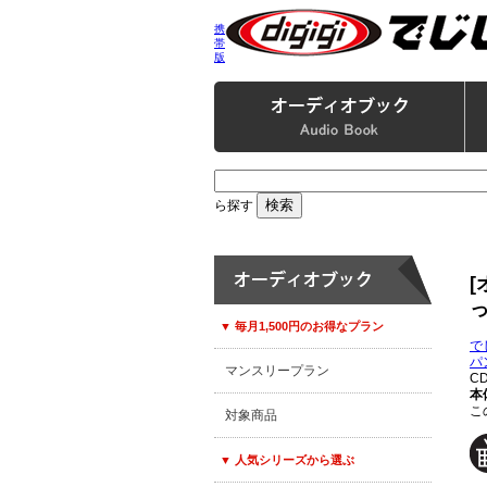
携
帯
版
ら探す
[
▼ 毎月1,500円のお得なプラン
で
パ
マンスリープラン
C
本
こ
対象商品
▼ 人気シリーズから選ぶ