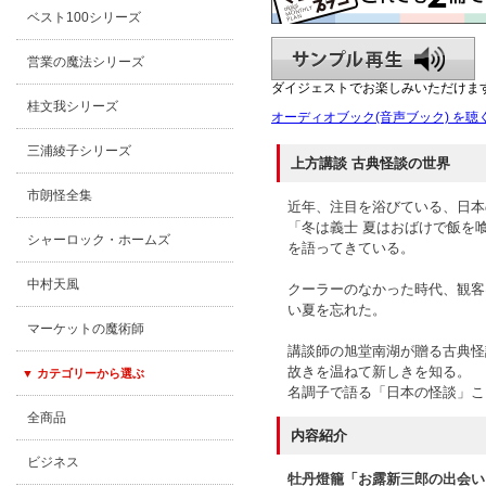
ベスト100シリーズ
営業の魔法シリーズ
ダイジェストでお楽しみいただけま
桂文我シリーズ
オーディオブック(音声ブック) を聴
三浦綾子シリーズ
上方講談 古典怪談の世界
市朗怪全集
近年、注目を浴びている、日本
「冬は義士 夏はおばけで飯を
シャーロック・ホームズ
を語ってきている。
中村天風
クーラーのなかった時代、観客
い夏を忘れた。
マーケットの魔術師
講談師の旭堂南湖が贈る古典怪
故きを温ねて新しきを知る。
▼ カテゴリーから選ぶ
名調子で語る「日本の怪談」こ
全商品
内容紹介
ビジネス
牡丹燈籠「お露新三郎の出会い」