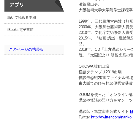
滋賀県出身。
大阪芸術大学大学院修士課程卒
聴いて読める本棚
1999年、三代目旭堂南陵（無
2003年、大阪舞台芸術新人賞
iBooks 電子書籍
2010年、文化庁芸術祭新人賞
2015年、『映画 講談・難波
品。
2019年、CD「上方講談シリ
このページの携帯版
院」「太閤記より 明智光秀の
OKOWA胎動出場
怪談グランプリ2019出場
怪談最恐戦2019ファイナル出
東大阪てのひら怪談優秀賞受賞
ZOOMを使った「オンライン
講談や怪談の語り方をマン・ツ
講談師・旭堂南湖公式サイト
h
Twitter
http://twitter.com/nank