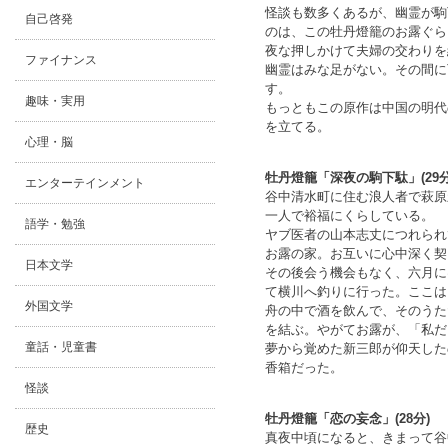
怪談も数多くあるが、幽霊が駒
自己啓発
のは、この牡丹燈籠のお露ぐら
夜な押しかけて夫婦の交わりを
ファイナンス
幽霊はみな足がない。その間に
す。
趣味・実用
もっともこの原作は中国の明代
を立てる。
心理・脳
牡丹燈籠「深夜の駒下駄」(29分
エンターテインメント
谷中清水町に住む浪人者で萩原
一人で裕福にくらしている。
語学・勉強
ヤブ医者の山本志丈につれられ
お露の家。お互いに心中深く契
日本文学
その後会う機会もなく、六月に
て横川へ釣りに行った。ここは
外国文学
舟の中で酒を飲んで、そのうた
を結ぶ。やがてお露が、「私だ
童話・児童書
夢から覚めた新三郎が仰天した
香箱だった。
怪談
牡丹燈籠「恋の妄念」(28分)
歴史
真夜中頃になると、きまって谷