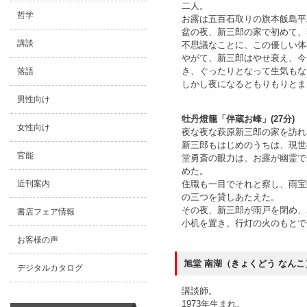
二人。
哲学
お露は五百石取りの旗本飯島平
盆の夜、新三郎の家で初めて、
講談
不思議なことに、この優しい体
やがて、新三郎はやせ衰え、今
き、ぐったりとなって生気もな
落語
しかし夜になるともりもりとま
男性向け
牡丹燈籠「伴蔵お峰」(27分)
女性向け
夜な夜な萩原新三郎の家を訪れ
新三郎もはじめのうちは、現世
官能
堂勇斎の眼力は、お露が幽霊で
めた。
住職も一目でそれと察し、雨宝
近刊案内
の三つを貸しあたえた。
その夜、新三郎が雨戸を閉め、
書店フェア情報
小机を置き、行灯の火のもとで
お客様の声
旭堂 南湖（きょくどう なんこ
デジタルカタログ
講談師。
1973年生まれ。