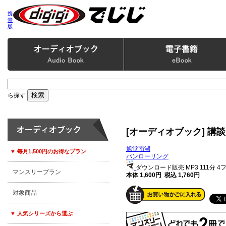
携
帯
版
ら探す
[オーディオブック] 講談
旭堂南湖
▼ 毎月1,500円のお得なプラン
パンローリング
ダウンロード販売 MP3
111分 
マンスリープラン
本体 1,600円 税込 1,760円
対象商品
▼ 人気シリーズから選ぶ