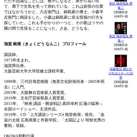
ただ不思議なことには、夜中になると、床から這い出
実説 城谷怪談 撰
て、廊下で生気を失って倒れている。これは妖怪の仕業
集二
ではなかろうかと、六左衛門は、鍋島家の勇士、小森半
[演]城谷歩
1600円+税
左衛門に相談をした。小森は鍋島家に祟る怪猫の行方を
探していた。これも手がかりの一つと、その夜はツヤの
隣の間で見張ることになった。さあ、どうなる。
実説 城谷怪談 撰
集一
旭堂 南湖（きょくどう なんこ） プロフィール
[演]城谷歩
1600円+税
講談師。
1973年生まれ。
滋賀県出身。
稲森夜話 聴かな
大阪芸術大学大学院修士課程卒業。
ければよかった話
壱
1999年、三代目旭堂南陵（無形文化財保持者・2005年死
[演]稲森誠
1600円+税
去）に入門。
2003年、大阪舞台芸術新人賞受賞。
2010年、文化庁芸術祭新人賞受賞。
2015年、『映画 講談・難波戦記-真田幸村 紅蓮の猛将-』
全国ロードショー。主演作品。
2019年、CD「上方講談シリーズ4 旭堂南湖」発売。「血
染の太鼓 広島商業と作新学院」「太閤記より 明智光秀の
奮戦」収録。
OKOWA胎動出場