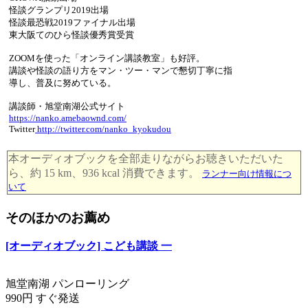
怪談グランプリ2019出場
怪談最恐戦2019ファイナル出場
東大阪てのひら怪談優秀賞受賞
ZOOMを使った「オンライン講談教室」も好評。
講談や怪談の語り方をマン・ツー・マンで懇切丁寧に指
導し、普及に努めている。
講談師・旭堂南湖公式サイト
https://nanko.amebaownd.com/
Twitter
http://twitter.com/nanko_kyokudou
本オーディオブックを全部走りながらお聴きいただいた
ら、約 15 km、936 kcal 消費できます。
ランナー向け情報につ
いて
そのほかのお薦め
[オーディオブック] こども講談 一
旭堂南湖 パンローリング
990円 すぐ発送