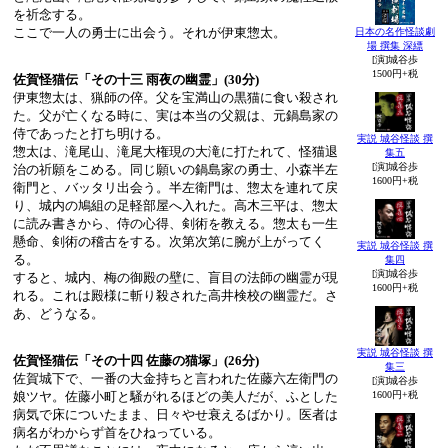
を祈念する。
ここで一人の勇士に出会う。それが伊東惣太。
日本の名作怪談劇
場 撰集 深縹
[演]城谷歩
1500円+税
佐賀怪猫伝「その十三 雨夜の幽霊」(30分)
伊東惣太は、猟師の倅。父を宝満山の黒猫に食い殺され
た。父が亡くなる時に、実は本当の父親は、元鍋島家の
侍であったと打ち明ける。
実説 城谷怪談 撰
惣太は、滝尾山、滝尾大権現の大滝に打たれて、怪猫退
集五
[演]城谷歩
治の祈願をこめる。同じ願いの鍋島家の勇士、小森半左
1600円+税
衛門と、バッタリ出会う。半左衛門は、惣太を連れて戻
り、城内の鳩組の足軽部屋へ入れた。高木三平は、惣太
に読み書きから、侍の心得、剣術を教える。惣太も一生
懸命、剣術の稽古をする。次第次第に腕が上がってく
実説 城谷怪談 撰
る。
集四
[演]城谷歩
すると、城内、梅の御殿の壁に、盲目の法師の幽霊が現
1600円+税
れる。これは殿様に斬り殺された高井検校の幽霊だ。さ
あ、どうなる。
実説 城谷怪談 撰
佐賀怪猫伝「その十四 佐藤の猫塚」(26分)
集三
佐賀城下で、一番の大金持ちと言われた佐藤六左衛門の
[演]城谷歩
娘ツヤ。佐藤小町と騒がれるほどの美人だが、ふとした
1600円+税
病気で床についたまま、日々やせ衰えるばかり。医者は
病名がわからず首をひねっている。