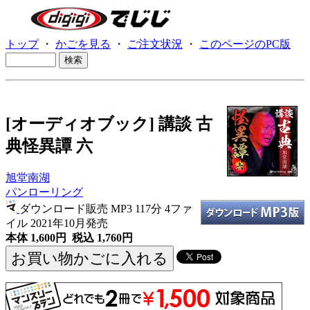
トップ
・
かごを見る
・
ご注文状況
・
このページのPC版
[オーディオブック] 講談 古
典怪異譚 六
旭堂南湖
パンローリング
ダウンロード販売 MP3
117分 4ファ
イル 2021年10月発売
本体 1,600円 税込 1,760円