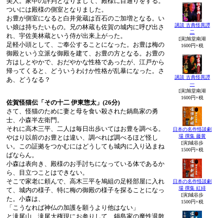
美人。家中の評判となりまして、殿様に目通りをする。
ついには殿様の側室となりました。
お豊が側室になると白井覚蔵は百石のご加増となる。い
講談 古典怪異譚
い娘は持ちたいもの。兄の林蔵も佐賀の城内に呼び出さ
二
れ、宇佐美林蔵という侍が出来上がった。
[演]旭堂南湖
足軽小頭として、ご奉公することになった。お豊は梅の
1600円+税
御殿という立派な御殿を建て、お豊の方となる。お豊の
方はしとやかで、おだやかな性格であったが、江戸から
帰ってくると、どういうわけか性格が乱暴になった。さ
講談 古典怪異譚
あ、どうなる？
一
[演]旭堂南湖
1600円+税
佐賀怪猫伝「その十二 伊東惣太」(26分)
さて、怪猫のために妻と母を食い殺された鍋島家の勇
士、小森半左衛門。
それに高木三平、二人は毎日出歩いてはお豊を調べる。
日本の名作怪談劇
場 撰集 藤黄
やはり以前のお豊とは違い、調べれば調べるほど怪し
[演]城谷歩
い。この証拠をつかむにはどうしても城内に入り込まね
1500円+税
ばならん。
小森は表向き、殿様のお手討ちになっている体であるか
ら、目立つことはできない。
そこで家老に頼んで、高木三平を鳩組の足軽部屋に入れ
日本の名作怪談劇
場 撰集 紅緋
て、城内の様子、特に梅の御殿の様子を探ることになっ
[演]城谷歩
た。小森は、
1500円+税
「こうなれば神仏の加護を願うより他はない」
と滝尾山、滝尾大権現にお参りして、鍋島家の魔性退散