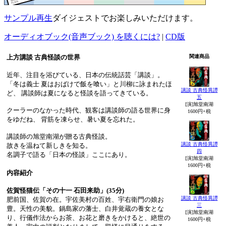
サンプル再生
ダイジェストでお楽しみいただけます。
オーディオブック(音声ブック) を聴くには?
|
CD版
上方講談 古典怪談の世界
関連商品
近年、注目を浴びている、日本の伝統話芸「講談」。
「冬は義士 夏はおばけで飯を喰い」と川柳に詠まれたほ
講談 古典怪異譚
ど、 講談師は夏になると怪談を語ってきている。
五
[演]旭堂南湖
クーラーのなかった時代、観客は講談師の語る世界に身
1600円+税
をゆだね、 背筋を凍らせ、暑い夏を忘れた。
講談師の旭堂南湖が贈る古典怪談。
講談 古典怪異譚
故きを温ねて新しきを知る。
四
名調子で語る「日本の怪談」ここにあり。
[演]旭堂南湖
1600円+税
内容紹介
佐賀怪猫伝「その十一 石田来助」(35分)
講談 古典怪異譚
肥前国、佐賀の在。宇佐美村の百姓、宇右衛門の娘お
三
豊。天性の美貌。鍋島家の藩士、白井覚蔵の養女とな
[演]旭堂南湖
り、行儀作法からお茶、お花と磨きをかけると、絶世の
1600円+税