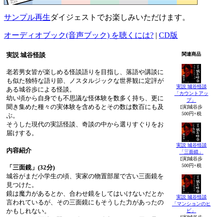
サンプル再生
ダイジェストでお楽しみいただけます。
オーディオブック(音声ブック) を聴くには?
|
CD版
実説 城谷怪談
関連商品
老若男女皆が楽しめる怪談語りを目指し、落語や講談に
も似た独特な語り節、ノスタルジックな世界観に定評が
実説 城谷怪談
ある城谷歩による怪談。
「カウントアッ
幼い頃から自身でも不思議な怪体験を数多く持ち、更に
プ」
聞き集めた種々の実体験を含めるとその数は数百にも及
[演]城谷歩
500円+税
ぶ。
そうした現代の実話怪談、奇談の中から選りすぐりをお
届けする。
実説 城谷怪談
内容紹介
「三面鏡」
[演]城谷歩
500円+税
「三面鏡」(32分)
城谷がまだ小学生の頃、実家の物置部屋で古い三面鏡を
見つけた。
鏡は魔力があるとか、合わせ鏡をしてはいけないだとか
実説 城谷怪談
言われているが、その三面鏡にもそうした力があったの
「マンションのヒ
かもしれない。
ビ」