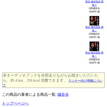
実説 城谷怪談 撰
集三
[演]城谷歩
1600円+税
実説 城谷怪談 撰
集二
[演]城谷歩
1600円+税
実説 城谷怪談 撰
集一
[演]城谷歩
1600円+税
本オーディオブックを全部走りながらお聴きいただいた
ら、約 4 km、256 kcal 消費できます。
ランナー向け情報につい
て
この商品の著者による商品一覧:
城谷歩
トップページへ