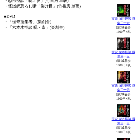
・恐怖怪談「呪ノ宴」(竹書房 単著)
・怪談師恐ろし噺「裂け目」(竹書房 単著)
■DVD
実説 城谷怪談 撰
・「怪奇蒐集者」(楽創舎)
集三十六
・「六本木怪談 呪・祟」(楽創舎)
[演]城谷歩
1600円+税
実説 城谷怪談 撰
集三十五
[演]城谷歩
1600円+税
実説 城谷怪談 撰
集三十四
[演]城谷歩
1600円+税
実説 城谷怪談 撰
集三十三
[演]城谷歩
1600円+税