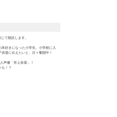
演じて朗読します。
の本好きになった小学生。小学校に入
子供達に伝えたいと、日々奮闘中！
新人声優「井上奈菜」！
かも！？