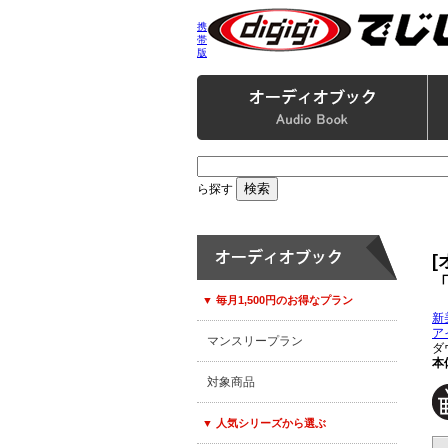
携
帯
版
ら探す
▼ 毎月1,500円のお得なプラン
新
ア
マンスリープラン
ダ
本
対象商品
▼ 人気シリーズから選ぶ