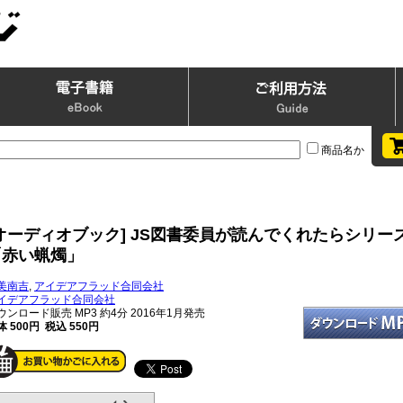
商品名か
[オーディオブック] JS図書委員が読んでくれたらシリー
「赤い蝋燭」
美南吉
,
アイデアフラッド合同会社
イデアフラッド合同会社
ウンロード販売 MP3
約4分 2016年1月発売
体 500円 税込 550円