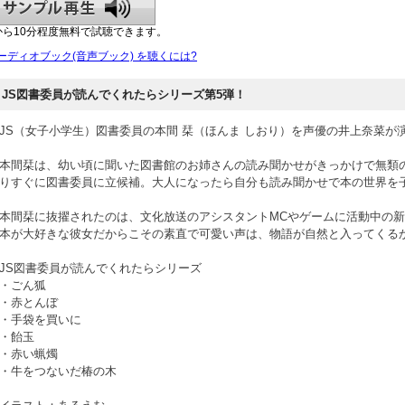
から10分程度無料で試聴できます。
ーディオブック(音声ブック) を聴くには?
JS図書委員が読んでくれたらシリーズ第5弾！
JS（女子小学生）図書委員の本間 栞（ほんま しおり）を声優の井上奈菜が
本間栞は、幼い頃に聞いた図書館のお姉さんの読み聞かせがきっかけで無類
りすぐに図書委員に立候補。大人になったら自分も読み聞かせで本の世界を
本間栞に抜擢されたのは、文化放送のアシスタントMCやゲームに活動中の
本が大好きな彼女だからこその素直で可愛い声は、物語が自然と入ってくる
JS図書委員が読んでくれたらシリーズ
・ごん狐
・赤とんぼ
・手袋を買いに
・飴玉
・赤い蝋燭
・牛をつないだ椿の木