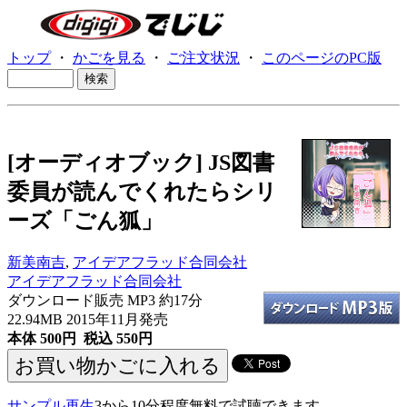
トップ
・
かごを見る
・
ご注文状況
・
このページのPC版
[オーディオブック] JS図書
委員が読んでくれたらシリ
ーズ「ごん狐」
新美南吉
,
アイデアフラッド合同会社
アイデアフラッド合同会社
ダウンロード販売 MP3
約17分
22.94MB 2015年11月発売
本体 500円 税込 550円
サンプル再生
3から10分程度無料で試聴できます。