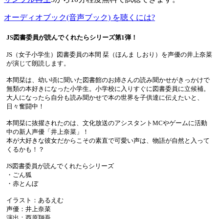
オーディオブック(音声ブック) を聴くには?
JS図書委員が読んでくれたらシリーズ第1弾！
JS（女子小学生）図書委員の本間 栞（ほんま しおり）を声優の井上奈菜
が演じて朗読します。
本間栞は、幼い頃に聞いた図書館のお姉さんの読み聞かせがきっかけで
無類の本好きになった小学生。小学校に入りすぐに図書委員に立候補。
大人になったら自分も読み聞かせで本の世界を子供達に伝えたいと、
日々奮闘中！
本間栞に抜擢されたのは、文化放送のアシスタントMCやゲームに活動
中の新人声優「井上奈菜」！
本が大好きな彼女だからこその素直で可愛い声は、物語が自然と入って
くるかも！？
JS図書委員が読んでくれたらシリーズ
・ごん狐
・赤とんぼ
イラスト：あるえむ
声優：井上奈菜
演出：西原翔吾