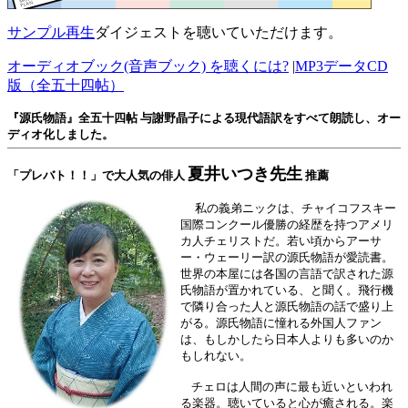
サンプル再生
ダイジェストを聴いていただけます。
オーディオブック(音声ブック) を聴くには?
|
MP3データCD
版（全五十四帖）
『源氏物語』全五十四帖 与謝野晶子による現代語訳をすべて朗読し、オー
ディオ化しました。
夏井いつき先生
「プレバト！！」で大人気の俳人
推薦
私の義弟ニックは、チャイコフスキー
国際コンクール優勝の経歴を持つアメリ
カ人チェリストだ。若い頃からアーサ
ー・ウェーリー訳の源氏物語が愛読書。
世界の本屋には各国の言語で訳された源
氏物語が置かれている、と聞く。飛行機
で隣り合った人と源氏物語の話で盛り上
がる。源氏物語に憧れる外国人ファン
は、もしかしたら日本人よりも多いのか
もしれない。
チェロは人間の声に最も近いといわれ
る楽器。聴いていると心が癒される。楽