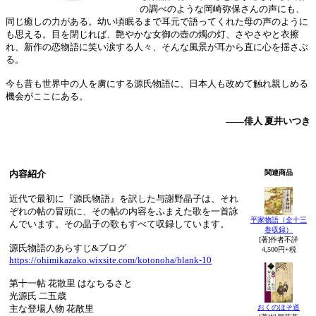
の調べのような岡崎弥保さんの声にも、
同じ癒しの力がある。幼い頃眠るまで耳元で語ってくれた母の声のように
も思える。目を閉じれば、艶やかな女御の壺の燭の灯、さやさやと衣擦
れ、新作の恋物語に笑い涙する人々、そんな風景が耳から直に心を揺さぶ
る。
今も昔も世界中の人を虜にする源氏物語に、日本人も改めて触れ親しめる
機会がここにある。
――俳人 夏井いつき
内容紹介
関連商品
近代で最初に『源氏物語』を訳した与謝野晶子は、それ
ぞれの帖の冒頭に、その帖の内容をふまえた歌を一首詠
平家物語（全十三
んでいます。その晶子の歌もすべて収録しています。
巻収録）
[著]作者不詳
源氏物語のあらすじ&ブログ
4,500円+税
https://ohimikazako.wixsite.com/kotonoha/blank-10
第十一帖 花散里 はなちるさと
光源氏 二五歳
おくのほそ道
主な登場人物 花散里