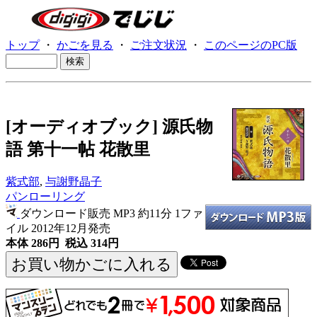
トップ
・
かごを見る
・
ご注文状況
・
このページのPC版
[オーディオブック] 源氏物
語 第十一帖 花散里
紫式部
,
与謝野晶子
パンローリング
ダウンロード販売 MP3
約11分 1ファ
イル 2012年12月発売
本体 286円 税込 314円