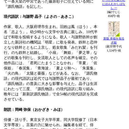
て一条天皇の中宮であった藤原彰子に仕えている間に
にほんむかしばな
『源氏物語』を記した。
し 一
[編]でじじ
858円+税
現代語訳：与謝野 晶子（よさの・あきこ）
作家、歌人。大阪府堺市生まれ。旧姓は鳳（ほう）。本
名「志よう」。幼少時から文学や古典に親しみ、10代半
ばで和歌を投稿するようになる。歌人・与謝野鉄幹が創
新版 幸福を知る
立した新詩社の機関誌「明星」に歌を発表。鉄幹と恋仲
才能
[著]宇野千代
となり鉄幹とともに上京し、処女歌集「みだれ髪」を刊
1,524円+税
行。のち鉄幹と結婚し、「小扇」「舞姫」「夢之華」な
どの歌集を刊行し、女流歌人としての名声を確立。その
他作品には、「君死にたまうことなかれ」「常夏」「佐
保姫」「春泥集」「青海波」「夏より秋へ」「朱葉集」
「火の鳥」「太陽と薔薇」などがある。なお、『源氏物
語』の現代語訳は近代では与謝野晶子が最初であり、
『源氏物語』の普及に大きな影響を与えた。晶子は生涯
にわたって三度、『源氏物語』の現代語訳に取り組み、
晩年には「新新訳源氏物語」で全54帖の現代語訳を完成
させている。
朗読：岡崎 弥保（おかざき・みほ）
俳優・語り手。東京女子大学卒業、同大学院修了（日本
文学専攻）。言葉の力に魅せられ、編集者を経て、俳