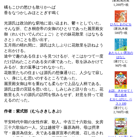
[著]松尾芭蕉
1,200円+税
橘もこひの愁ひも散りかへば
香をなつかしみほととぎす鳴く
光源氏は政治的な窮地に追い込まれ、鬱々としていた。
ひろしまのピカ
そんな折、亡き桐壺帝の女御のひとりであった麗景殿女
[著]丸木俊
500円+税
御（れいけいでんのにょご）とその妹花散里（はなちる
さと）のことを思い出す。
五月雨の晴れ間に、源氏は久しぶりに花散里を訪ねよう
と出かける。
あたらしい憲法の
途中で趣のある住まいを見つけるが、そこはかつて一度
はなし
だけ訪ねたことのある女の家であった。歌を詠みかけて
[著]でじじ
96円+税
みるが、女の返事はつれなかった。
花散里たちの住まいは源氏の想像通りに、人少なで寂し
い、身にしむ思いのするところであった。
麗景殿女御は年を重ねても柔らかで上品な人柄である。
源氏は昔の宮廷を思い出し、しみじみと語り合った。花
お話、きかせて！
散里も久々の源氏の訪問を恨みもせず、好意を持って迎
聴く絵本
むかしばなし ベ
えるのだった。
スト100
[著]でじじ
作者：紫式部（むらさきしきぶ）
2,700円+税
平安時代中期の女性作家、歌人。中古三十六歌仙、女房
三十六歌仙の一人。父は越後守・藤原為時。母は摂津
守・藤原為信女。夫である藤原宣孝の死後、召し出され
いっしょに楽しむ