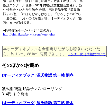
優・語り手に。演劇・語りの舞台に数多く出演。2010年
朗読コンクール優勝（NPO日本朗読文化協会主催）。藍
生俳句会・いぶき俳句会 会員。与謝野晶子訳『源氏物
語』の他、「にほんむかしばなし」「ひろしまのピカ」
「夏の花」「おくのほそ道」等、オーディオブック（朗
読CD）の収録多数。
●岡崎弥保ホームページ「言の葉」
http://ohimikazako.wix.com/kotonoha/
本オーディオブックを全部走りながらお聴きいただいた
ら、約 1 km、88 kcal 消費できます。
ランナー向け情報について
そのほかのお薦め
[オーディオブック] 源氏物語 第一帖 桐壺
紫式部/与謝野晶子 パンローリング
314円 すぐ発送
[オーディオブック] 源氏物語 第二帖 帚木