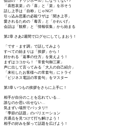
会話の「ドッジボール」になってない？
「喜怒哀楽」の「喜」と「楽」を示そう
話し上手は「自称」じゃNG!!
引っ込み思案の必殺ワザは「聞き上手」
愛されるための「毒舌」と「かわいげ」
会話は「観察」と「情報収集」から始まる
第2章 さあ2週間で口グセにしてしまおう！
「です・ます調」で話してみよう
すべての始まりは「挨拶」から！
好かれる「返事の仕方」を覚えよう！
まずはココから！「常套句御三家」
声に出して言ってみる「大人の自己紹介」
「来社したお客様への常套句」にトライ
「ビジネス電話の常套句」をマスター
第3章 いつもの挨拶をさらに上手に！
相手が自分のことを忘れている…
誰なのか思い出せない…
気まずい場所でバッタリ!!
「季節の話題」のバリエーション
共通点を見つけて打ち解けよう！
相手の好みを探って話題を広げよう！