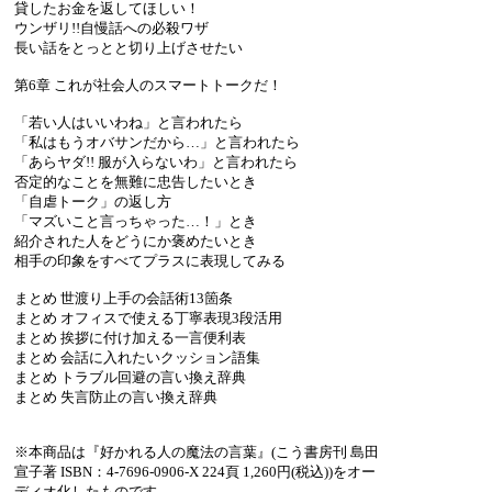
貸したお金を返してほしい！
ウンザリ!!自慢話への必殺ワザ
長い話をとっとと切り上げさせたい
第6章 これが社会人のスマートトークだ！
「若い人はいいわね」と言われたら
「私はもうオバサンだから…」と言われたら
「あらヤダ!! 服が入らないわ」と言われたら
否定的なことを無難に忠告したいとき
「自虐トーク」の返し方
「マズいこと言っちゃった…！」とき
紹介された人をどうにか褒めたいとき
相手の印象をすべてプラスに表現してみる
まとめ 世渡り上手の会話術13箇条
まとめ オフィスで使える丁寧表現3段活用
まとめ 挨拶に付け加える一言便利表
まとめ 会話に入れたいクッション語集
まとめ トラブル回避の言い換え辞典
まとめ 失言防止の言い換え辞典
※本商品は『好かれる人の魔法の言葉』(こう書房刊 島田
宣子著 ISBN：4-7696-0906-X 224頁 1,260円(税込))をオー
ディオ化したものです。