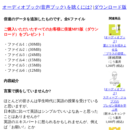
オーディオブック(音声ブック) を聴くには?
|
ダウンロード版
倍速のデータを追加したものです。全6ファイル
関連商品
ご購入いただいたすべてのお客様に倍速MP3版（ダウン
ロード）をプレゼント！
[オーディオブッ
ク]
・ファイル1：(30MB)
運とツキを招きよ
・ファイル2：(30MB)
せる
「プラスの習慣」
・ファイル3：(24MB)
[著]植西聰
・ファイル4：(15MB)
/こう書房
・ファイル5：(15MB)
1,260円 (税込)
・ファイル6：(12MB)
内容紹介
[オーディオブッ
言葉で損をしていませんか?
ク]
スティーブ・ジョ
ほとんどの皆さんは学生時代に英語の授業を受けている
ブズの
と思いますが、
プレゼン技術を学
ぶ本
日本語に比べて英語はシンプルでいいよなあ～と思った
[著]キムキョンテ
ことはありませんか?
/こう書房
英語のエキスパートに怒られるかもしれませんが、例え
1,600円 (税込)
ば「お願い!」とか