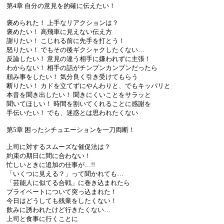
第4章 自分の意見を的確に伝えたい！
褒められた！ 上手なリアクションは？
褒めたい！ 高飛車に見えない伝え方
謝りたい！ こじれる前に先手を打とう！
怒りたい！ でもその後ギクシャクしたくない…
反論したい！ 意見の違う相手に嫌われずに主張！
わからない！ 相手の話がチンプンカンプンだったら
頼み事をしたい！ 気分良く引き受けてもらう
断りたい！ カドを立てずにやんわりと、でもキッパリと
本音を聞き出したい！ 聞きにくいことをサラッと
聞いてほしい！ 時間を割いてくれることに感謝を
手伝いたい！ でも、迷惑とは思われたくない
第5章 困ったシチュエーションを一刀両断！
上司に対するスムーズな催促法は？
約束の期日に間に合わない！
忙しいときに追加の仕事が…!!
「いくつに見える？」って聞かれても…
「芸能人に似てる合戦」に巻き込まれたら
プライベートについて突っ込まれた！
今日はどうしても残業をしたくない！
飲みに誘われたけど行きたくない…
上司と食事に行くことに