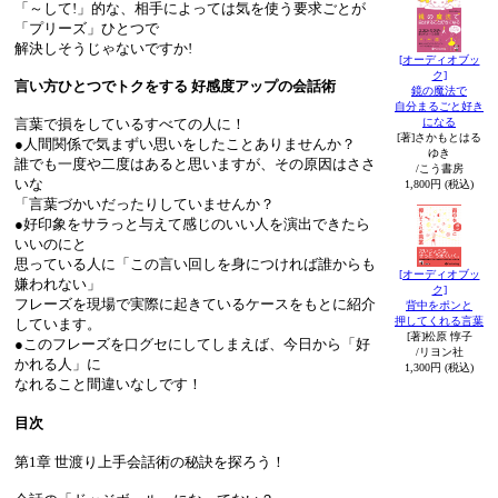
「～して!」的な、相手によっては気を使う要求ごとが
「プリーズ」ひとつで
解決しそうじゃないですか!
[オーディオブッ
ク]
言い方ひとつでトクをする 好感度アップの会話術
鏡の魔法で
自分まるごと好き
になる
言葉で損をしているすべての人に！
[著]さかもとはる
●人間関係で気まずい思いをしたことありませんか？
ゆき
誰でも一度や二度はあると思いますが、その原因はささ
/こう書房
いな
1,800円 (税込)
「言葉づかいだったりしていませんか？
●好印象をサラっと与えて感じのいい人を演出できたら
いいのにと
思っている人に「この言い回しを身につければ誰からも
[オーディオブッ
嫌われない」
ク]
フレーズを現場で実際に起きているケースをもとに紹介
背中をポンと
押してくれる言葉
しています。
[著]松原 惇子
●このフレーズを口グセにしてしまえば、今日から「好
/リヨン社
かれる人」に
1,300円 (税込)
なれること間違いなしです！
目次
第1章 世渡り上手会話術の秘訣を探ろう！