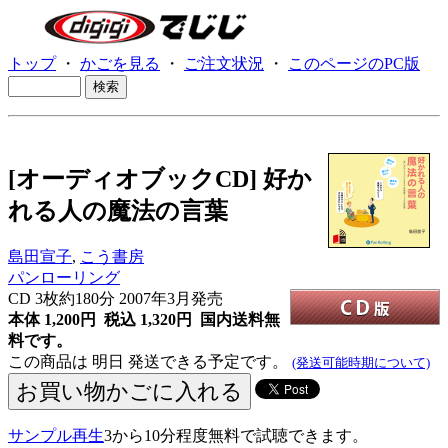
トップ
・
かごを見る
・
ご注文状況
・
このページのPC版
[オーディオブックCD] 好か
れる人の魔法の言葉
島田宣子
,
こう書房
パンローリング
CD
3枚約180分 2007年3月発売
本体 1,200円 税込 1,320円
国内送料無
料です。
この商品は 明日 発送できる予定です。
(発送可能時期について)
サンプル再生
3から10分程度無料で試聴できます。