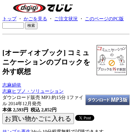
トップ
・
かごを見る
・
ご注文状況
・
このページのPC版
[オーディオブック] コミュ
ニケーションのブロックを
外す瞑想
志麻絹依
志麻ヒプノ・ソリューション
ダウンロード販売 MP3
約15分 1ファイ
ル 2014年12月発売
本体 2,593円 税込 2,852円
サンプル再生
3から10分程度無料で試聴できます。