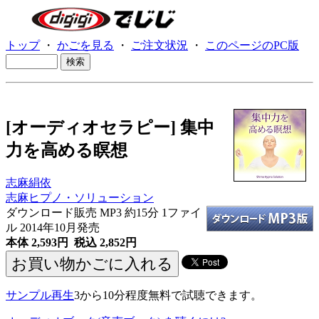
トップ
・
かごを見る
・
ご注文状況
・
このページのPC版
[オーディオセラピー] 集中
力を高める瞑想
志麻絹依
志麻ヒプノ・ソリューション
ダウンロード販売 MP3
約15分 1ファイ
ル 2014年10月発売
本体 2,593円 税込 2,852円
サンプル再生
3から10分程度無料で試聴できます。