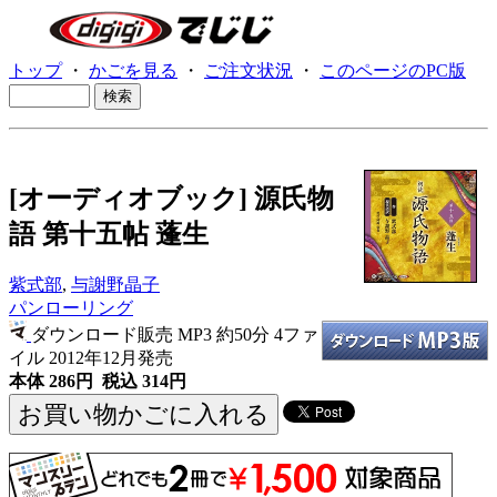
トップ
・
かごを見る
・
ご注文状況
・
このページのPC版
[オーディオブック] 源氏物
語 第十五帖 蓬生
紫式部
,
与謝野晶子
パンローリング
ダウンロード販売 MP3
約50分 4ファ
イル 2012年12月発売
本体 286円 税込 314円