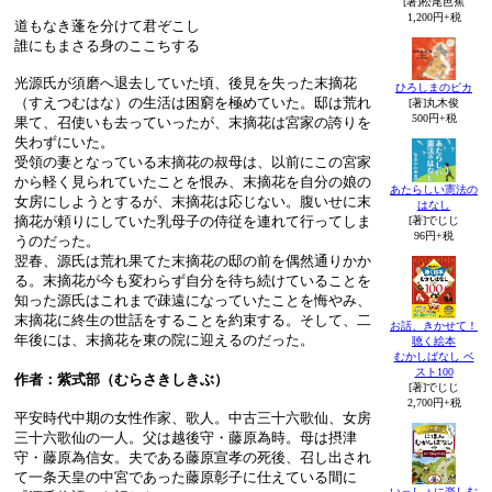
[著]松尾芭蕉
1,200円+税
道もなき蓬を分けて君ぞこし
誰にもまさる身のここちする
光源氏が須磨へ退去していた頃、後見を失った末摘花
ひろしまのピカ
（すえつむはな）の生活は困窮を極めていた。邸は荒れ
[著]丸木俊
500円+税
果て、召使いも去っていったが、末摘花は宮家の誇りを
失わずにいた。
受領の妻となっている末摘花の叔母は、以前にこの宮家
から軽く見られていたことを恨み、末摘花を自分の娘の
あたらしい憲法の
女房にしようとするが、末摘花は応じない。腹いせに末
はなし
摘花が頼りにしていた乳母子の侍従を連れて行ってしま
[著]でじじ
96円+税
うのだった。
翌春、源氏は荒れ果てた末摘花の邸の前を偶然通りかか
る。末摘花が今も変わらず自分を待ち続けていることを
知った源氏はこれまで疎遠になっていたことを悔やみ、
末摘花に終生の世話をすることを約束する。そして、二
お話、きかせて！
年後には、末摘花を東の院に迎えるのだった。
聴く絵本
むかしばなし ベ
スト100
作者：紫式部（むらさきしきぶ）
[著]でじじ
2,700円+税
平安時代中期の女性作家、歌人。中古三十六歌仙、女房
三十六歌仙の一人。父は越後守・藤原為時。母は摂津
守・藤原為信女。夫である藤原宣孝の死後、召し出され
て一条天皇の中宮であった藤原彰子に仕えている間に
いっしょに楽しむ