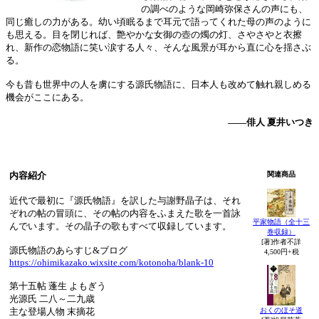
の調べのような岡崎弥保さんの声にも、
同じ癒しの力がある。幼い頃眠るまで耳元で語ってくれた母の声のように
も思える。目を閉じれば、艶やかな女御の壺の燭の灯、さやさやと衣擦
れ、新作の恋物語に笑い涙する人々、そんな風景が耳から直に心を揺さぶ
る。
今も昔も世界中の人を虜にする源氏物語に、日本人も改めて触れ親しめる
機会がここにある。
――俳人 夏井いつき
内容紹介
関連商品
近代で最初に『源氏物語』を訳した与謝野晶子は、それ
ぞれの帖の冒頭に、その帖の内容をふまえた歌を一首詠
平家物語（全十三
んでいます。その晶子の歌もすべて収録しています。
巻収録）
[著]作者不詳
源氏物語のあらすじ&ブログ
4,500円+税
https://ohimikazako.wixsite.com/kotonoha/blank-10
第十五帖 蓬生 よもぎう
光源氏 二八～二九歳
おくのほそ道
主な登場人物 末摘花