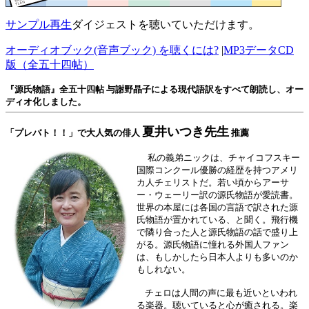
サンプル再生
ダイジェストを聴いていただけます。
オーディオブック(音声ブック) を聴くには?
|
MP3データCD
版（全五十四帖）
『源氏物語』全五十四帖 与謝野晶子による現代語訳をすべて朗読し、オー
ディオ化しました。
夏井いつき先生
「プレバト！！」で大人気の俳人
推薦
私の義弟ニックは、チャイコフスキー
国際コンクール優勝の経歴を持つアメリ
カ人チェリストだ。若い頃からアーサ
ー・ウェーリー訳の源氏物語が愛読書。
世界の本屋には各国の言語で訳された源
氏物語が置かれている、と聞く。飛行機
で隣り合った人と源氏物語の話で盛り上
がる。源氏物語に憧れる外国人ファン
は、もしかしたら日本人よりも多いのか
もしれない。
チェロは人間の声に最も近いといわれ
る楽器。聴いていると心が癒される。楽