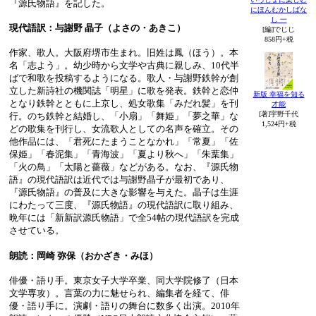
『源氏物語』を記した。
にほんむかしばな
し 一
現代語訳：与謝野 晶子（よさの・あきこ）
[編]でじじ
858円+税
作家、歌人。大阪府堺市生まれ。旧姓は鳳（ほう）。本
名「志よう」。幼少時から文学や古典に親しみ、10代半
ばで和歌を投稿するようになる。歌人・与謝野鉄幹が創
立した新詩社の機関誌「明星」に歌を発表。鉄幹と恋仲
新版 幸福を知る
となり鉄幹とともに上京し、処女歌集「みだれ髪」を刊
才能
[著]宇野千代
行。のち鉄幹と結婚し、「小扇」「舞姫」「夢之華」な
1,524円+税
どの歌集を刊行し、女流歌人としての名声を確立。その
他作品には、「君死にたまうことなかれ」「常夏」「佐
保姫」「春泥集」「青海波」「夏より秋へ」「朱葉集」
「火の鳥」「太陽と薔薇」などがある。なお、『源氏物
語』の現代語訳は近代では与謝野晶子が最初であり、
『源氏物語』の普及に大きな影響を与えた。晶子は生涯
にわたって三度、『源氏物語』の現代語訳に取り組み、
晩年には「新新訳源氏物語」で全54帖の現代語訳を完成
させている。
朗読：岡崎 弥保（おかざき・みほ）
俳優・語り手。東京女子大学卒業、同大学院修了（日本
文学専攻）。言葉の力に魅せられ、編集者を経て、俳
優・語り手に。演劇・語りの舞台に数多く出演。2010年