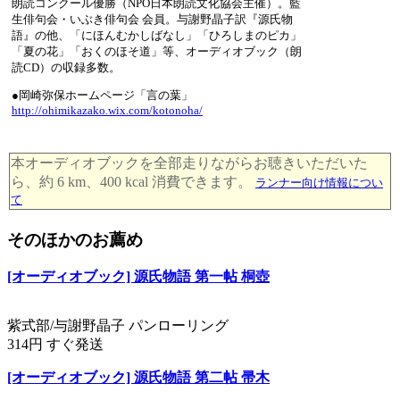
朗読コンクール優勝（NPO日本朗読文化協会主催）。藍
生俳句会・いぶき俳句会 会員。与謝野晶子訳『源氏物
語』の他、「にほんむかしばなし」「ひろしまのピカ」
「夏の花」「おくのほそ道」等、オーディオブック（朗
読CD）の収録多数。
●岡崎弥保ホームページ「言の葉」
http://ohimikazako.wix.com/kotonoha/
本オーディオブックを全部走りながらお聴きいただいた
ら、約 6 km、400 kcal 消費できます。
ランナー向け情報につい
て
そのほかのお薦め
[オーディオブック] 源氏物語 第一帖 桐壺
紫式部/与謝野晶子 パンローリング
314円 すぐ発送
[オーディオブック] 源氏物語 第二帖 帚木