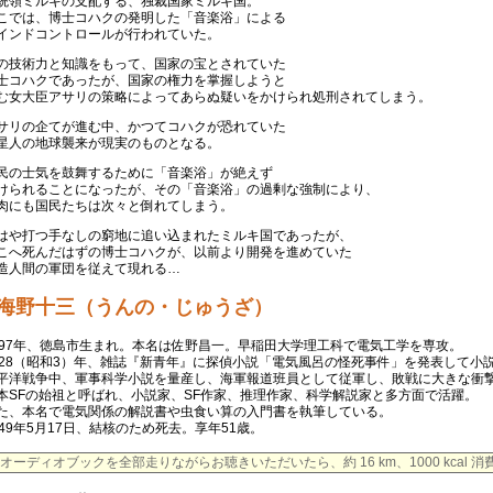
統領ミルキの支配する、独裁国家ミルキ国。
こでは、博士コハクの発明した「音楽浴」による
インドコントロールが行われていた。
の技術力と知識をもって、国家の宝とされていた
士コハクであったが、国家の権力を掌握しようと
む女大臣アサリの策略によってあらぬ疑いをかけられ処刑されてしまう。
サリの企てが進む中、かつてコハクが恐れていた
星人の地球襲来が現実のものとなる。
民の士気を鼓舞するために「音楽浴」が絶えず
けられることになったが、その「音楽浴」の過剰な強制により、
肉にも国民たちは次々と倒れてしまう。
はや打つ手なしの窮地に追い込まれたミルキ国であったが、
こへ死んだはずの博士コハクが、以前より開発を進めていた
造人間の軍団を従えて現れる…
海野十三（うんの・じゅうざ）
897年、徳島市生まれ。本名は佐野昌一。早稲田大学理工科で電気工学を専攻。
928（昭和3）年、雑誌『新青年』に探偵小説「電気風呂の怪死事件」を発表して小
平洋戦争中、軍事科学小説を量産し、海軍報道班員として従軍し、敗戦に大きな衝
本SFの始祖と呼ばれ、小説家、SF作家、推理作家、科学解説家と多方面で活躍。
た、本名で電気関係の解説書や虫食い算の入門書を執筆している。
949年5月17日、結核のため死去。享年51歳。
オーディオブックを全部走りながらお聴きいただいたら、約 16 km、1000 kcal 