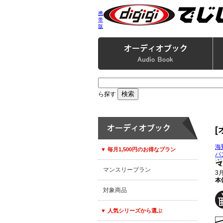
携
帯
版
ら探す
[
海
▼ 毎月1,500円のお得なプラン
パ
マンスリープラン
3
本体
対象商品
▼ 人気シリーズから選ぶ