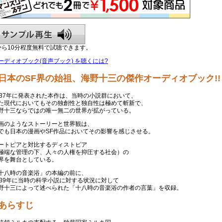
から10分程度無料で試聴できます。
ーディオブック(音声ブック) を聴くには?
日本のSF界の始祖、海野十三の傑作オーディオブック!!
937年に発表された本作は、当時の小説群において、
た現代においてもその独創性と独自性は極めて斬新で、
野十三ならではの唯一無二の世界が拡がっている。
画のようなストーリーと世界観は、
でも日本の漫画やSF作品においてその影響を感じさせる。
ートピアと対比するディストピア
極端な管理の下、人々の人権を抑圧する社会）の
界を舞台としている。
十八時の音楽浴」の本編の前に、
939年に当時の科学小説に対する状況に対して
野十三によって述べられた「十八時の音楽浴の作者の言葉」を収録。
あらすじ