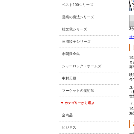
ベスト100シリーズ
営業の魔法シリーズ
3
桂文我シリーズ
オ
三浦綾子シリーズ
市朗怪全集
1
ま
シャーロック・ホームズ
海
映
中村天風
今
ユ
マーケットの魔術師
（
世
▼ カテゴリーから選ぶ
「
1
海
全商品
ビジネス