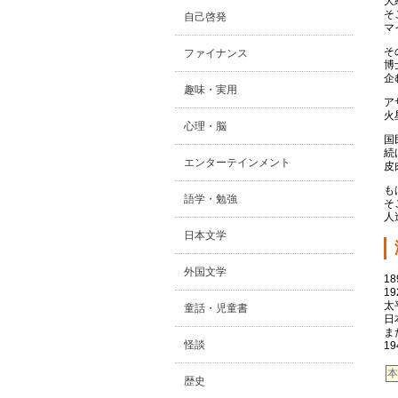
大
そ
自己啓発
マ
そ
ファイナンス
博
企
趣味・実用
ア
火
心理・脳
国
続
エンターテインメント
皮
も
語学・勉強
そ
人
日本文学
外国文学
1
1
太
童話・児童書
日
ま
怪談
1
本
歴史