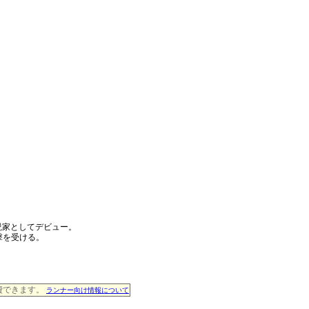
説家としてデビュー。
撃を受ける。
消費できます。
ランナー向け情報について