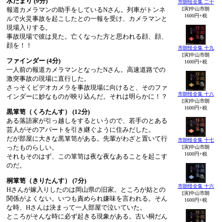
水たまり (9分)
市朗怪全集 二十
報道カメラマンの助手をしているNさん。列車がトンネ
[演]中山市朗
1600円+税
ルで火災事故を起こしたとの一報を受け、カメラマンと
現場入りする。
事故現場で彼は見た。亡くなった方と思われる顔、顔、
顔を！！
市朗怪全集 十九
[演]中山市朗
ファインダー (4分)
1600円+税
一人前の報道カメラマンとなったNさん。高速道路での
激突事故の現場に直行した。
さっそくビデオカメラを事故現場に向けると、そのファ
市朗怪全集 十八
インダーに妙なものが映り込んだ。それは明らかに！？
[演]中山市朗
1600円+税
黒箪笥（くろたんす） (12分)
ある落語家が引っ越しをするというので、若手のとある
芸人がそのアパートを引き継ぐように住みだした。
だが部屋に大きな黒箪笥がある。先輩がわざと置いて行
市朗怪全集 十七
ったものらしい。
[演]中山市朗
1600円+税
それもそのはず、この箪笥は夜な夜なあることを起こす
のだ。
桐箪笥（きりたんす） (7分)
市朗怪全集 十六
Hさんが嫁入りしたのは岡山県の旧家。ところが姑との
[演]中山市朗
関係がよくない。いつも責められ嫌味を言われる。そん
1600円+税
な時、Hさんは決まって一人部屋で泣いていた。
ところがそんな時に必ず起きる現象がある。古い桐だん