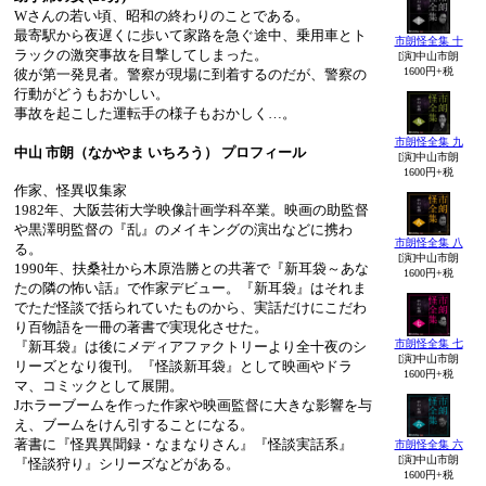
Wさんの若い頃、昭和の終わりのことである。
最寄駅から夜遅くに歩いて家路を急ぐ途中、乗用車とト
市朗怪全集 十
ラックの激突事故を目撃してしまった。
[演]中山市朗
1600円+税
彼が第一発見者。警察が現場に到着するのだが、警察の
行動がどうもおかしい。
事故を起こした運転手の様子もおかしく…。
市朗怪全集 九
中山 市朗（なかやま いちろう） プロフィール
[演]中山市朗
1600円+税
作家、怪異収集家
1982年、大阪芸術大学映像計画学科卒業。映画の助監督
や黒澤明監督の『乱』のメイキングの演出などに携わ
市朗怪全集 八
る。
[演]中山市朗
1990年、扶桑社から木原浩勝との共著で『新耳袋～あな
1600円+税
たの隣の怖い話』で作家デビュー。『新耳袋』はそれま
でただ怪談で括られていたものから、実話だけにこだわ
り百物語を一冊の著書で実現化させた。
市朗怪全集 七
『新耳袋』は後にメディアファクトリーより全十夜のシ
[演]中山市朗
リーズとなり復刊。『怪談新耳袋』として映画やドラ
1600円+税
マ、コミックとして展開。
Jホラーブームを作った作家や映画監督に大きな影響を与
え、ブームをけん引することになる。
著書に『怪異異聞録・なまなりさん』『怪談実話系』
市朗怪全集 六
[演]中山市朗
『怪談狩り』シリーズなどがある。
1600円+税