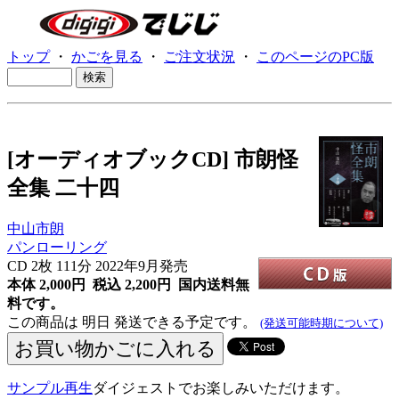
トップ
・
かごを見る
・
ご注文状況
・
このページのPC版
[オーディオブックCD] 市朗怪
全集 二十四
中山市朗
パンローリング
CD
2枚 111分 2022年9月発売
本体 2,000円 税込 2,200円
国内送料無
料です。
この商品は 明日 発送できる予定です。
(発送可能時期について)
サンプル再生
ダイジェストでお楽しみいただけます。