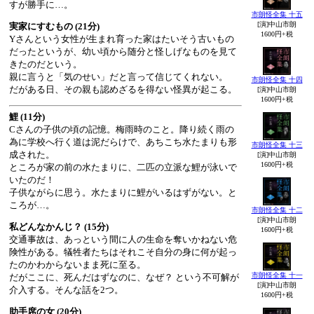
すが勝手に…。
市朗怪全集 十五
[演]中山市朗
実家にすむもの (21分)
1600円+税
Yさんという女性が生まれ育った家はたいそう古いもの
だったというが、幼い頃から随分と怪しげなものを見て
きたのだという。
親に言うと「気のせい」だと言って信じてくれない。
市朗怪全集 十四
だがある日、その親も認めざるを得ない怪異が起こる。
[演]中山市朗
1600円+税
鯉 (11分)
Cさんの子供の頃の記憶。梅雨時のこと。降り続く雨の
為に学校へ行く道は泥だらけで、あちこち水たまりも形
市朗怪全集 十三
成された。
[演]中山市朗
1600円+税
ところが家の前の水たまりに、二匹の立派な鯉が泳いで
いたのだ！
子供ながらに思う。水たまりに鯉がいるはずがない。と
ころが…。
市朗怪全集 十二
[演]中山市朗
私どんなかんじ？ (15分)
1600円+税
交通事故は、あっという間に人の生命を奪いかねない危
険性がある。犠牲者たちはそれこそ自分の身に何が起っ
たのかわからないまま死に至る。
市朗怪全集 十一
だがここに、死んだはずなのに、なぜ？ という不可解が
[演]中山市朗
介入する。そんな話を2つ。
1600円+税
助手席の女 (20分)