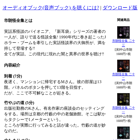
オーディオブック(音声ブック) を聴くには?
|
ダウンロード版
市朗怪全集とは
関連商品
実話系怪談のパイオニア、『新耳袋』シリーズの著者の
一人が、語りで送る怪談全集! 1990年代に巻き起こったJ
市朗怪全集 二十
ホラー・ブームを牽引した実話怪談界の大御所が、満を
三
持して登場する!!
[演]中山市朗
全てが実話。この現代に現れた闇と異界の世界を聴け!!
1600円+税
内容紹介
市朗怪全集 二十
到着 (7分)
二
夜遅く、マンションに帰宅するMさん。彼の部屋は13
[演]中山市朗
階。パネルのボタンを押して13階を目指す。
1600円+税
だが、ここで不可解なことが起きる。
竹やぶの道 (5分)
出版社勤務のKさん。有名作家の座談会のセッティング
市朗怪全集 二十
一
をする。場所は京都の竹藪の中の老舗旅館。そこは駅か
[演]中山市朗
らタクシーで1メーターという。
1600円+税
ところが実際に行ってみると話が違った。竹藪の道が妙
なのだ。