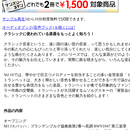
サンプル再生
3から10分程度無料で試聴できます。
オーディオブック(音声ブック) を聴くには?
クラシックに使われている楽器をもっとよく知ろう！
クラシック音楽というと、遠い国の遠い昔の音楽…って思うかもしれませ
今の私たちの心にもぴったりと寄り添ってくれたり、楽しい気分にしてく
ような曲がたくさんあります。 このシリーズでは、どんな楽器がどのよう
か、その魅力をお伝えしていきます。実際に曲を聴きながら、いろんな楽
ください。
Vol.10では、華やかで目立つメロディーを担当することの多い金管楽器
トランペットは、大きく輝かしい音色を響かせることができる一方で温か
出せる豊かな表現力をもった楽器。トランペットが奏でる印象的なファン
ラー作曲の交響曲、トランペットが大活躍するムソルグスキーの『展覧会
ら、トランペットのさまざまな音色とその魅力を紹介します！
作品の内容
オープニング
M1 J.S.バッハ：ブランデンブルク協奏曲第2番へ長調 BWV1047 第三楽章