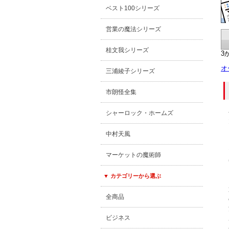
ベスト100シリーズ
営業の魔法シリーズ
桂文我シリーズ
3
オ
三浦綾子シリーズ
市朗怪全集
シャーロック・ホームズ
中村天風
マーケットの魔術師
▼ カテゴリーから選ぶ
全商品
ビジネス