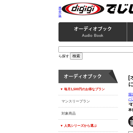
携
帯
版
ら探す
に
▼ 毎月1,500円のお得なプラン
堀
パ
マンスリープラン
本
対象商品
▼ 人気シリーズから選ぶ