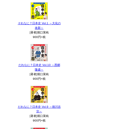
それなに？日本史 Vol.1 ～大化の
改新～
[著者]堀口茉純
900円+税
だれなに？日本史 Vol.10 ～西郷
隆盛～
[著者]堀口茉純
900円+税
だれなに？日本史 Vol.9 ～徳川吉
宗～
[著者]堀口茉純
900円+税