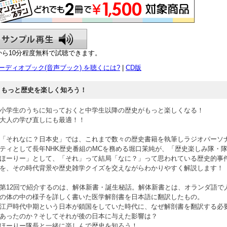
から10分程度無料で試聴できます。
ーディオブック(音声ブック) を聴くには?
|
CD版
もっと歴史を楽しく知ろう！
小学生のうちに知っておくと中学生以降の歴史がもっと楽しくなる！
大人の学び直しにも最適！！
「それなに？日本史」では、これまで数々の歴史書籍を執筆しラジオパーソ
ティとして長年NHK歴史番組のMCを務める堀口茉純が、「歴史楽しみ隊・
ほーりー」として、「それ」って結局「なに？」って思われている歴史的事
を、その時代背景や歴史雑学クイズを交えながらわかりやすく解説します！
第12回で紹介するのは、解体新書・誕生秘話。解体新書とは、オランダ語で
の体の中の様子を詳しく書いた医学解剖書を日本語に翻訳したもの。
江戸時代中期という日本が鎖国をしていた時代に、なぜ解剖書を翻訳する必
あったのか？そしてそれが後の日本に与えた影響は？
ほーりー隊長と一緒に楽しんで歴史を知ろう！