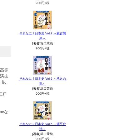
900円+税
それなに？日本史 Vol.7 ～蒙古襲
来～
[著者]堀口茉純
900円+税
・高等
で演技
それなに？日本史 Vol.6 ～承久の
。以
乱～
[著者]堀口茉純
江戸
900円+税
beな
それなに？日本史 Vol.5 ～源平合
戦～
[著者]堀口茉純
900円+税