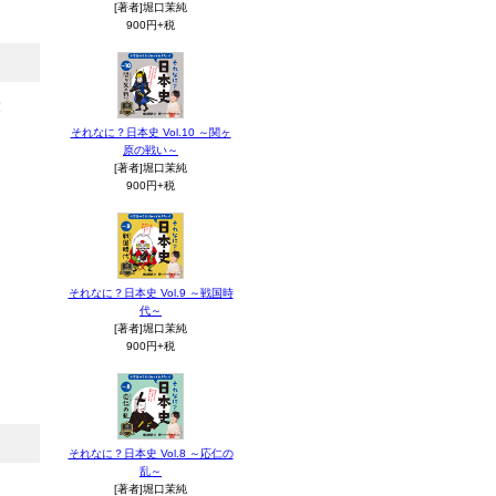
[著者]堀口茉純
900円+税
！
それなに？日本史 Vol.10 ～関ヶ
原の戦い～
[著者]堀口茉純
900円+税
それなに？日本史 Vol.9 ～戦国時
代～
[著者]堀口茉純
900円+税
それなに？日本史 Vol.8 ～応仁の
乱～
[著者]堀口茉純