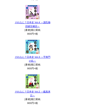
それなに？日本史 Vol.4 ～源氏物
語誕生秘話～
[著者]堀口茉純
900円+税
それなに？日本史 Vol.3 ～平将門
の乱～
[著者]堀口茉純
900円+税
それなに？日本史 Vol.2 ～鑑真来
日～
[著者]堀口茉純
900円+税