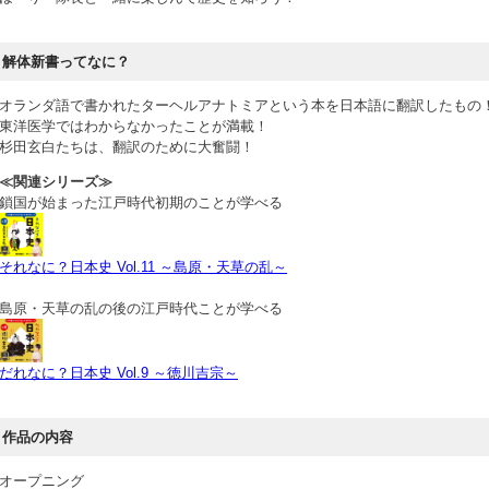
解体新書ってなに？
オランダ語で書かれたターヘルアナトミアという本を日本語に翻訳したもの
東洋医学ではわからなかったことが満載！
杉田玄白たちは、翻訳のために大奮闘！
≪関連シリーズ≫
鎖国が始まった江戸時代初期のことが学べる
それなに？日本史 Vol.11 ～島原・天草の乱～
島原・天草の乱の後の江戸時代ことが学べる
だれなに？日本史 Vol.9 ～徳川吉宗～
作品の内容
オープニング