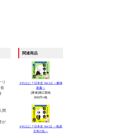
関連商品
ナリ
それなに？日本史 Vol.12 ～解体
隊長
新書～
[著者]堀口茉純
件
900円+税
人間
要が
それなに？日本史 Vol.11 ～島原
天草の乱～