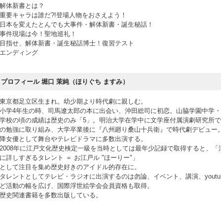
解体新書とは？
重要キャラは誰だ?!登場人物をおさえよう！
日本を変えたとんでも大事件・解体新書・誕生秘話！
事件現場は今！聖地巡礼！
目指せ、解体新書・誕生秘話博士！復習テスト
エンディング
プロフィール 堀口 茉純（ほりぐち ますみ）
東京都足立区生まれ。幼少期より時代劇に親しむ。
小学4年生の時、司馬遼太郎の本に出会い、沖田総司に初恋。山脇学園中学
学校の頃の成績は歴史のみ「5」。明治大学在学中に文学座付属演劇研究所
の勉強に取り組み、大学卒業後に『八州廻り桑山十兵衛』で時代劇デビュー
降女優として舞台やテレビドラマに多数出演する。
2008年に江戸文化歴史検定一級を当時としては最年少記録で取得すると、「
に詳しすぎるタレント ＝ お江戸ル "ほーりー"」
として注目を集め歴史好きのアイドル的存在に。
タレントとしてテレビ・ラジオに出演するのは勿論、イベント、講演、youtu
ど活動の幅を広げ、国際浮世絵学会会員資格も取得。
歴史関連書籍を多数出版している。