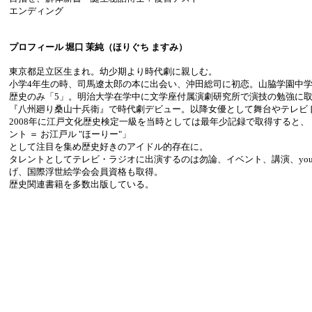
エンディング
プロフィール 堀口 茉純（ほりぐち ますみ）
東京都足立区生まれ。幼少期より時代劇に親しむ。
小学4年生の時、司馬遼太郎の本に出会い、沖田総司に初恋。山脇学園中
歴史のみ「5」。明治大学在学中に文学座付属演劇研究所で演技の勉強に
『八州廻り桑山十兵衛』で時代劇デビュー。以降女優として舞台やテレビ
2008年に江戸文化歴史検定一級を当時としては最年少記録で取得すると
ント ＝ お江戸ル "ほーりー"」
として注目を集め歴史好きのアイドル的存在に。
タレントとしてテレビ・ラジオに出演するのは勿論、イベント、講演、yout
げ、国際浮世絵学会会員資格も取得。
歴史関連書籍を多数出版している。