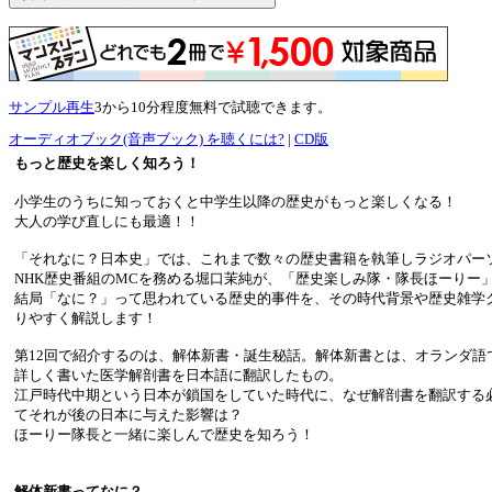
サンプル再生
3から10分程度無料で試聴できます。
オーディオブック(音声ブック) を聴くには?
|
CD版
もっと歴史を楽しく知ろう！
小学生のうちに知っておくと中学生以降の歴史がもっと楽しくなる！
大人の学び直しにも最適！！
「それなに？日本史」では、これまで数々の歴史書籍を執筆しラジオパー
NHK歴史番組のMCを務める堀口茉純が、「歴史楽しみ隊・隊長ほーりー
結局「なに？」って思われている歴史的事件を、その時代背景や歴史雑学
りやすく解説します！
第12回で紹介するのは、解体新書・誕生秘話。解体新書とは、オランダ語
詳しく書いた医学解剖書を日本語に翻訳したもの。
江戸時代中期という日本が鎖国をしていた時代に、なぜ解剖書を翻訳する
てそれが後の日本に与えた影響は？
ほーりー隊長と一緒に楽しんで歴史を知ろう！
解体新書ってなに？