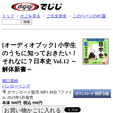
トップ
・
かごを見る
・
ご注文状況
・
このページのPC版
[オーディオブック] 小学生
のうちに知っておきたい！
それなに？日本史 Vol.12 ～
解体新書～
堀口茉純
パンローリング
ダウンロード販売 MP3
49分 7ファイ
ル 2023年5月発売
本体 900円 税込 990円