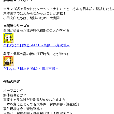
オランダ語で書かれたターヘルアナトミアという本を日本語に翻訳したも
東洋医学ではわからなかったことが満載！
杉田玄白たちは、翻訳のために大奮闘！
≪関連シリーズ≫
鎖国が始まった江戸時代初期のことが学べる
それなに？日本史 Vol.11 ～島原・天草の乱～
島原・天草の乱の後の江戸時代ことが学べる
だれなに？日本史 Vol.9 ～徳川吉宗～
作品の内容
オープニング
解体新書とは？
重要キャラは誰だ?!登場人物をおさえよう！
日本を変えたとんでも大事件・解体新書・誕生秘話！
事件現場は今！聖地巡礼！
目指せ、解体新書・誕生秘話博士！復習テスト