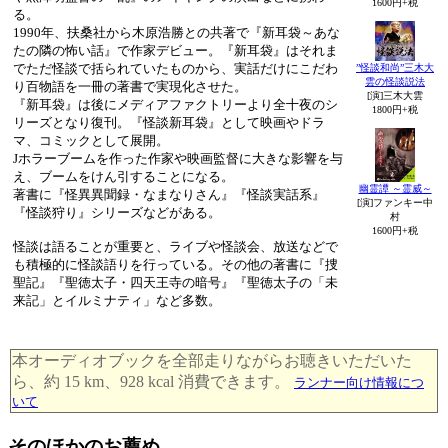
1600円+税
る。
1990年、扶桑社から木原浩勝との共著で『新耳袋～あな
たの隣の怖い話』で作家デビュー。『新耳袋』はそれま
でただ怪談で括られていたものから、実話だけにこだわ
”怪談和尚”三木大
雲の怪談説法
り百物語を一冊の著書で実現化させた。
[演]三木大雲
『新耳袋』は後にメディアファクトリーより全十夜のシ
1800円+税
リーズとなり復刊。『怪談新耳袋』として映画やドラ
マ、コミックとして展開。
Jホラーブームを作った作家や映画監督に大きな影響を与
え、ブームをけん引することになる。
幽霊譚 ～霊威～
著書に『怪異異聞録・なまなりさん』『怪談実話系』
[演]ファンキー中
『怪談狩り』シリーズなどがある。
村
1600円+税
怪談は語ることが重要と、ライブや怪談会、放送などで
も積極的に怪談語りを行っている。その他の著書に『捜
聖記』『聖徳太子・四天王寺の暗号』『聖徳太子の「未
来記」とイルミナティ」など多数。
本オーディオブックを全部走りながらお聴きいただいた
ら、約 15 km、928 kcal 消費できます。
ランナー向け情報につ
いて
そのほかのお薦め