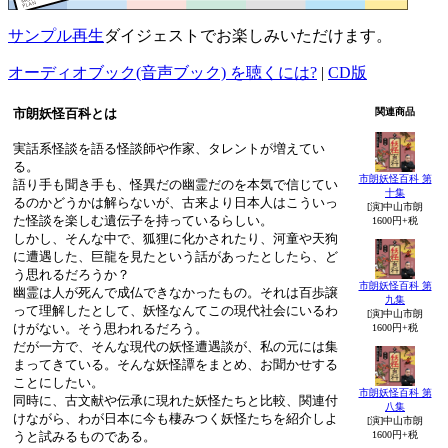
サンプル再生
ダイジェストでお楽しみいただけます。
オーディオブック(音声ブック) を聴くには?
|
CD版
市朗妖怪百科とは
関連商品
実話系怪談を語る怪談師や作家、タレントが増えてい
る。
市朗妖怪百科 第
語り手も聞き手も、怪異だの幽霊だのを本気で信じてい
十集
るのかどうかは解らないが、古来より日本人はこういっ
[演]中山市朗
た怪談を楽しむ遺伝子を持っているらしい。
1600円+税
しかし、そんな中で、狐狸に化かされたり、河童や天狗
に遭遇した、巨龍を見たという話があったとしたら、ど
う思れるだろうか？
市朗妖怪百科 第
幽霊は人が死んで成仏できなかったもの。それは百歩譲
九集
って理解したとして、妖怪なんてこの現代社会にいるわ
[演]中山市朗
けがない。そう思われるだろう。
1600円+税
だが一方で、そんな現代の妖怪遭遇談が、私の元には集
まってきている。そんな妖怪譚をまとめ、お聞かせする
ことにしたい。
市朗妖怪百科 第
同時に、古文献や伝承に現れた妖怪たちと比較、関連付
八集
けながら、わが日本に今も棲みつく妖怪たちを紹介しよ
[演]中山市朗
うと試みるものである。
1600円+税