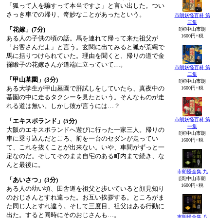
「狐って人を騙すって本当ですよ」と言い出した。つい
さっき車での帰り、奇妙なことがあったという。
市朗妖怪百科 第
三集
「花嫁」(7分)
[演]中山市朗
1600円+税
ある人の子供の頃の話。馬を連れて帰って来た祖父が
「お客さんだよ」と言う。玄関に出てみると狐が荒縄で
馬に括りつけられていた。理由を聞くと、帰りの道で金
襴緞子の花嫁さんが道端に立っていて…。
市朗妖怪百科 第
二集
「甲山墓園」(3分)
[演]中山市朗
ある大学生が甲山墓園で肝試しをしていたら、真夜中の
1600円+税
墓園の中に走るタクシーを見たという。そんなものが走
れる道は無い。しかし彼が言うには…？
市朗妖怪百科 第
「エキスポランド」(5分)
一集
大阪のエキスポランドへ遊びに行った一家三人。帰りの
[演]中山市朗
車に乗り込んだところ、前を一台のセダンが走ってい
1600円+税
て、これを抜くことが出来ない。いや、車間がずっと一
定なのだ。そしてそのまま自宅のある町内まで続き、な
んと最後に。
市朗怪全集 九
[演]中山市朗
「あいさつ」(3分)
1600円+税
ある人の幼い頃、田舎道を祖父と歩いていると顔見知り
のおじさんとすれ違った。お互い挨拶する。ところがま
た同じ人とすれ違う。そして三度目、祖父はある行動に
出た。すると同時にそのおじさんも…。
市朗怪全集 八