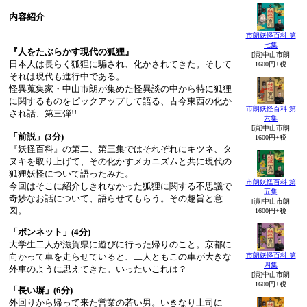
内容紹介
市朗妖怪百科 第
七集
『人をたぶらかす現代の狐狸』
[演]中山市朗
日本人は長らく狐狸に騙され、化かされてきた。そして
1600円+税
それは現代も進行中である。
怪異蒐集家・中山市朗が集めた怪異談の中から特に狐狸
に関するものをピックアップして語る、古今東西の化か
市朗妖怪百科 第
され話、第三弾!!
六集
[演]中山市朗
「前説」(3分)
1600円+税
『妖怪百科』の第二、第三集ではそれぞれにキツネ、タ
ヌキを取り上げて、その化かすメカニズムと共に現代の
狐狸妖怪について語ったみた。
市朗妖怪百科 第
今回はそこに紹介しきれなかった狐狸に関する不思議で
五集
奇妙なお話について、語らせてもらう。その趣旨と意
[演]中山市朗
図。
1600円+税
「ボンネット」(4分)
大学生二人が滋賀県に遊びに行った帰りのこと。京都に
向かって車を走らせていると、二人ともこの車が大きな
市朗妖怪百科 第
四集
外車のように思えてきた。いったいこれは？
[演]中山市朗
1600円+税
「長い塀」(6分)
外回りから帰って来た営業の若い男。いきなり上司に