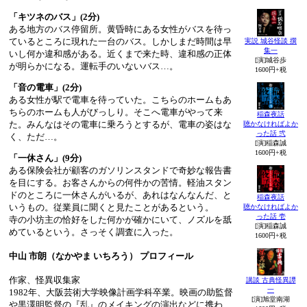
「キツネのバス」(2分)
ある地方のバス停留所。黄昏時にある女性がバスを待っ
ているところに現れた一台のバス。しかしまだ時間は早
実説 城谷怪談 撰
集一
いし何か違和感がある。近くまで来た時、違和感の正体
[演]城谷歩
が明らかになる。運転手のいないバス…。
1600円+税
「音の電車」(2分)
ある女性が駅で電車を待っていた。こちらのホームもあ
ちらのホームも人がびっしり。そこへ電車がやって来
稲森夜話
た。みんなはその電車に乗ろうとするが、電車の姿はな
聴かなければよか
った話 弐
く、ただ…。
[演]稲森誠
1600円+税
「一休さん」(9分)
ある保険会社が顧客のガソリンスタンドで奇妙な報告書
を目にする。お客さんからの何件かの苦情。軽油スタン
ドのところに一休さんがいるが、あれはなんなんだ、と
稲森夜話
いうもの。従業員に聞くと見たことがあるという。
聴かなければよか
った話 壱
寺の小坊主の恰好をした何かが確かにいて、ノズルを舐
[演]稲森誠
めているという。さっそく調査に入った。
1600円+税
中山 市朗（なかやま いちろう） プロフィール
作家、怪異収集家
講談 古典怪異譚
一
1982年、大阪芸術大学映像計画学科卒業。映画の助監督
[演]旭堂南湖
や黒澤明監督の『乱』のメイキングの演出などに携わ