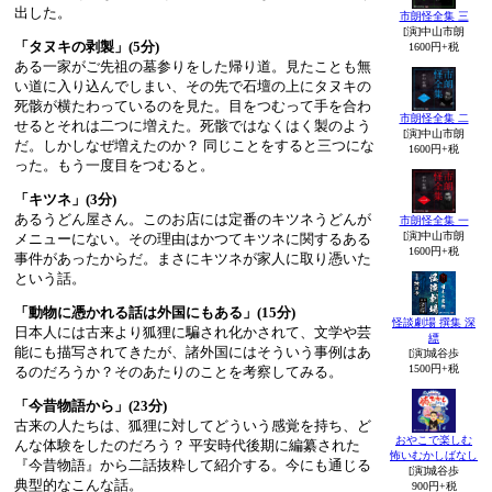
出した。
市朗怪全集 三
[演]中山市朗
「タヌキの剥製」(5分)
1600円+税
ある一家がご先祖の墓参りをした帰り道。見たことも無
い道に入り込んでしまい、その先で石壇の上にタヌキの
死骸が横たわっているのを見た。目をつむって手を合わ
市朗怪全集 二
せるとそれは二つに増えた。死骸ではなくはく製のよう
[演]中山市朗
だ。しかしなぜ増えたのか？ 同じことをすると三つにな
1600円+税
った。もう一度目をつむると。
「キツネ」(3分)
あるうどん屋さん。このお店には定番のキツネうどんが
市朗怪全集 一
[演]中山市朗
メニューにない。その理由はかつてキツネに関するある
1600円+税
事件があったからだ。まさにキツネが家人に取り憑いた
という話。
「動物に憑かれる話は外国にもある」(15分)
怪談劇場 撰集 深
日本人には古来より狐狸に騙され化かされて、文学や芸
縹
能にも描写されてきたが、諸外国にはそういう事例はあ
[演]城谷歩
1500円+税
るのだろうか？そのあたりのことを考察してみる。
「今昔物語から」(23分)
古来の人たちは、狐狸に対してどういう感覚を持ち、ど
おやこで楽しむ
んな体験をしたのだろう？ 平安時代後期に編纂された
怖いむかしばなし
『今昔物語』から二話抜粋して紹介する。今にも通じる
[演]城谷歩
典型的なこんな話。
900円+税