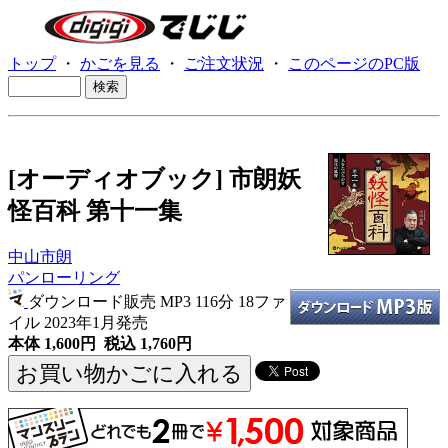
トップ
・
かごを見る
・
ご注文状況
・
このページのPC版
[オーディオブック] 市朗妖
怪百科 第十一集
中山市朗
パンローリング
ダウンロード販売 MP3
116分 18ファ
イル 2023年1月発売
本体 1,600円 税込 1,760円