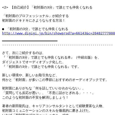
<2> 【自己紹介】「初対面の3分」で誰とでも仲良くなれる

「初対面のプロフェッショナル」が紹介する

初対面のドキドキにさようならする方法！

http://www.digigi.jp/bin/showprod?a=66143&c=20482777000
━━━━━━━━━━━━━━━━━━━━━━━━━━━

------------------------------------------------------

さて、次にご紹介するのは、

『「初対面の3分」で誰とでも仲良くなれる本』（中経出版）を、

ダイジェストでオーディオブック化した、

『「初対面の3分」で誰とでも仲良くなれる』です。

新しい環境や、新しいお取引先など、

何かと「初対面」が多いこの季節におすすめのオーディオブックです。

初対面にありがちな「何を話していいかわからない」、

「質問しても反応が悪い」、「不意に話がとぎれる」・・・。

このような初対面の不安を解消しましょう！

著者の新田龍氏は、キャリアコンサルタントとして経験豊富な人物、

初対面コミュニケーションのスキルを徹底的に磨き上げた、
