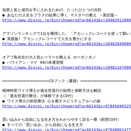
知恵と富と成功を手に入れるための、たったひとつの法則

http://www.digigi.jp/bin/showprod?a=66143&c=20482912000
アマゾンランキングで1位を獲得した、「アカシックレコードを使って願い
http://www.digigi.jp/bin/showprod?a=66143&c=20482049000
オアフ島在住の大人気ヒーラーが教える ホーポノポノ

http://www.digigi.jp/bin/showprod?a=66143&c=20482107000
====================CDブック（書籍）====================

精神科医ワイス博士が過去世退行の効用と体験方法を解説

（「過去世退行療法」が体験できるCD付）

http://www.digigi.jp/bin/showprod?a=66143&c=97845696525
思い込みから自由になる生き方をわかりやすく語る一冊（瞑想CD付）

http://www.digigi.jp/bin/showprod?a=66143&c=97848061477