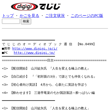
トップ
・
かごを見る
・
ご注文状況
・
このページのPC版
━━━━━━━━━━━━━━━━━━━━━━━━━━━

で じ じ の オ ー デ ィ オ ブ ッ ク 通 信  【No.0499】

■携帯 
http://www.digigi.jp/i/
■PC   
http://www.digigi.jp/
━━━━━━━━━━━━━━━━━━━━━━━━━━━

=======================目次===========================

<1> 【配信開始】 山川紘矢氏 『人生を変える極上の教え』

<2> 【自己紹介】 『「初対面の3分」で誰とでも仲良くなれる』

<3> 【初心者向け英語】 4月から、心新たに英語を学ぼう

<4> 【酔わせます】 三遊亭竜楽の七か国語落語～酔っぱらい編

━━━━━━━━━━━━━━━━━━━━━━━━━━━

<1> 【配信開始】 山川紘矢氏 「人生を変える極上の教え」
