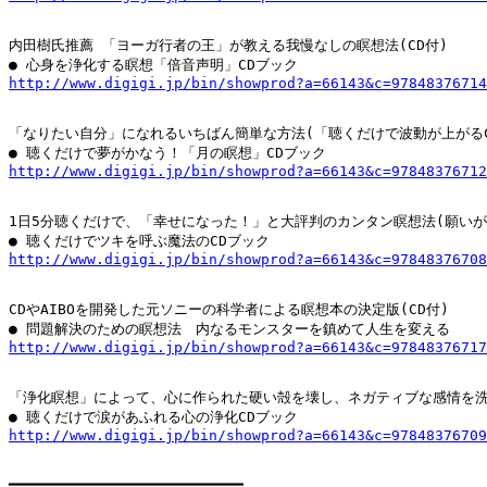
内田樹氏推薦 「ヨーガ行者の王」が教える我慢なしの瞑想法(CD付)

http://www.digigi.jp/bin/showprod?a=66143&c=97848376714
「なりたい自分」になれるいちばん簡単な方法(「聴くだけで波動が上がるCD
http://www.digigi.jp/bin/showprod?a=66143&c=97848376712
1日5分聴くだけで、「幸せになった！」と大評判のカンタン瞑想法(願いが叶
http://www.digigi.jp/bin/showprod?a=66143&c=97848376708
CDやAIBOを開発した元ソニーの科学者による瞑想本の決定版(CD付)

http://www.digigi.jp/bin/showprod?a=66143&c=97848376717
「浄化瞑想」によって、心に作られた硬い殻を壊し、ネガティブな感情を洗い
http://www.digigi.jp/bin/showprod?a=66143&c=97848376709
━━━━━━━━━━━━━━━━━━━━━━━━━━━
