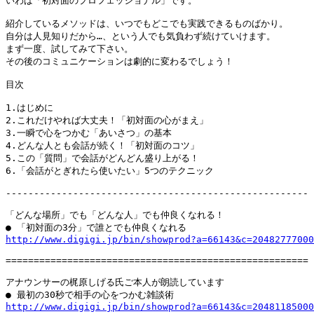
いわば「初対面のプロフェッショナル」です。

紹介しているメソッドは、いつでもどこでも実践できるものばかり。

自分は人見知りだから…、という人でも気負わず続けていけます。

まず一度、試してみて下さい。

その後のコミュニケーションは劇的に変わるでしょう！

目次

1.はじめに

2.これだけやれば大丈夫！「初対面の心がまえ」

3.一瞬で心をつかむ「あいさつ」の基本

4.どんな人とも会話が続く！「初対面のコツ」

5.この「質問」で会話がどんどん盛り上がる！

6.「会話がとぎれたら使いたい」5つのテクニック

------------------------------------------------------

「どんな場所」でも「どんな人」でも仲良くなれる！

http://www.digigi.jp/bin/showprod?a=66143&c=20482777000
======================================================

アナウンサーの梶原しげる氏ご本人が朗読しています

http://www.digigi.jp/bin/showprod?a=66143&c=20481185000