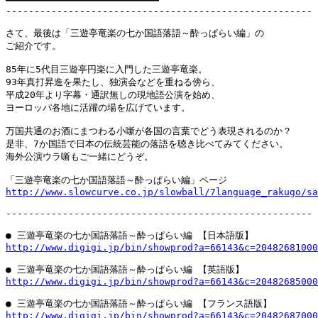
━━━━━━━━━━━━━━━━━━━━━━━━━━━

------------------------------------------------------

さて、最後は「三遊亭竜楽の七か国語落語～酔っぱらい編」の

ご紹介です。

85年に5代目三遊亭円楽に入門した三遊亭竜楽。

93年真打昇進を果たし、独演会などを重ねる傍ら、

平成20年より字幕・通訳無しの現地語公演を始め、

ヨーロッパ各地に活躍の場を広げています。

万国共通のお酒にまつわる小噺が各国の言葉でどう表現されるのか？

是非、7か国語で日本の伝統芸能の落語を聴き比べてみてください。

海外公演ウラ噺もご一緒にどうぞ。

http://www.slowcurve.co.jp/slowball/7language_rakugo/sa
------------------------------------------------------

http://www.digigi.jp/bin/showprod?a=66143&c=20482681000
http://www.digigi.jp/bin/showprod?a=66143&c=20482685000
http://www.digigi.jp/bin/showprod?a=66143&c=20482687000