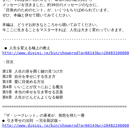
メッセージを頂きました。約30分のメッセージのなかに、

「目覚めのためのヒント」が、いくつもちりばめられています。

ぜひ、本編と併せて聴いてみてください。

本編は、どうぞお好きなところから聴いてみてください。

今ここに生きることをマスターすれば、人生は大きく変わっていきます。

------------------------------------------------------

http://www.digigi.jp/bin/showprod?a=66143&c=20483100000
・目次

第1章 人生の扉を開く鍵の見つけ方

第2章 自分を幸せにする生き方

第3章 愛に目覚める方法

第4章 いいことが次々におこる魔法

第5章 本当の幸せを引き寄せる言葉

第6章 人生がどんどんよくなる秘密

======================================================

『ザ・シークレット』の著者が、発想を得た一冊

http://www.digigi.jp/bin/showprod?a=66143&c=20482246000