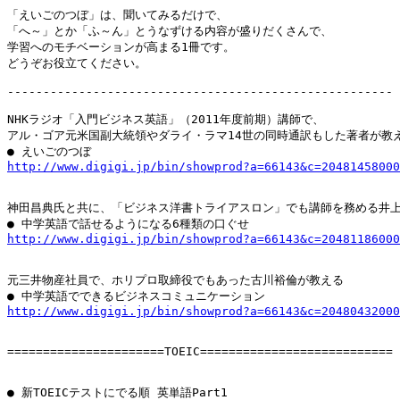
「えいごのつぼ」は、聞いてみるだけで、

「へ～」とか「ふ～ん」とうなずける内容が盛りだくさんで、

学習へのモチベーションが高まる1冊です。

どうぞお役立てください。

------------------------------------------------------

NHKラジオ「入門ビジネス英語」（2011年度前期）講師で、

アル・ゴア元米国副大統領やダライ・ラマ14世の同時通訳もした著者が教え
http://www.digigi.jp/bin/showprod?a=66143&c=20481458000
神田昌典氏と共に、「ビジネス洋書トライアスロン」でも講師を務める井上
http://www.digigi.jp/bin/showprod?a=66143&c=20481186000
元三井物産社員で、ホリプロ取締役でもあった古川裕倫が教える

http://www.digigi.jp/bin/showprod?a=66143&c=20480432000
======================TOEIC===========================
