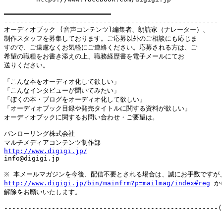
━━━━━━━━━━━━━━━━━━━━━━━━━━━

------------------------------------------------------

オーディオブック (音声コンテンツ)編集者、朗読家（ナレーター）、

制作スタッフを募集しております。ご応募以外のご相談にも応じま

すので、ご遠慮なくお気軽にご連絡ください。応募される方は、ご

希望の職種をお書き添えの上、職務経歴書を電子メールにてお

送りください。

「こんな本をオーディオ化して欲しい」

「こんなインタビューが聞いてみたい」

「ぼくの本・ブログをオーディオ化して欲しい」

「オーディオブック目録や発売タイトルに関する資料が欲しい」

オーディオブックに関するお問い合わせ・ご要望は。

パンローリング株式会社

http://www.digigi.jp/

info@digigi.jp

http://www.digigi.jp/bin/mainfrm?p=mailmag/index#reg
 か
解除をお願いいたします。
