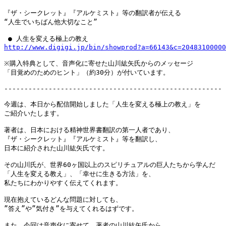
『ザ・シークレット』『アルケミスト』等の翻訳者が伝える

“人生でいちばん他大切なこと”

http://www.digigi.jp/bin/showprod?a=66143&c=20483100000
※購入特典として、音声化に寄せた山川紘矢氏からのメッセージ

「目覚めのためのヒント」（約30分）が付いています。

------------------------------------------------------

今週は、本日から配信開始しました「人生を変える極上の教え」を

ご紹介いたします。

著者は、日本における精神世界書翻訳の第一人者であり、

『ザ・シークレット』『アルケミスト』等を翻訳し、

日本に紹介された山川紘矢氏です。

その山川氏が、世界60ヶ国以上のスピリチュアルの巨人たちから学んだ

「人生を変える教え」、「幸せに生きる方法」を、

私たちにわかりやすく伝えてくれます。

現在抱えているどんな問題に対しても、

”答え”や”気付き”を与えてくれるはずです。

また、今回は音声化に寄せて、著者の山川紘矢氏から
