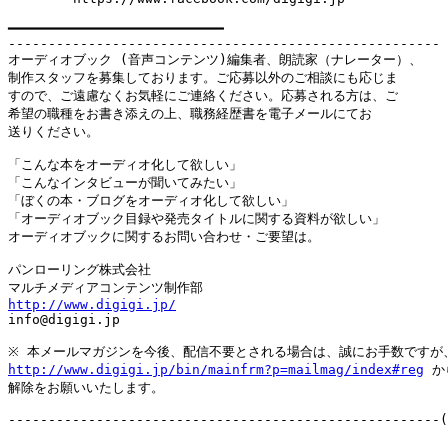
━━━━━━━━━━━━━━━━━━━━━━━━━━━

------------------------------------------------------

オーディオブック (音声コンテンツ)編集者、朗読家（ナレーター）、

制作スタッフを募集しております。ご応募以外のご相談にも応じま

すので、ご遠慮なくお気軽にご連絡ください。応募される方は、ご

希望の職種をお書き添えの上、職務経歴書を電子メールにてお

送りください。

「こんな本をオーディオ化して欲しい」

「こんなインタビューが聞いてみたい」

「ぼくの本・ブログをオーディオ化して欲しい」

「オーディオブック目録や発売タイトルに関する資料が欲しい」

オーディオブックに関するお問い合わせ・ご要望は。

パンローリング株式会社

http://www.digigi.jp/

info@digigi.jp

http://www.digigi.jp/bin/mainfrm?p=mailmag/index#reg
 か
解除をお願いいたします。
