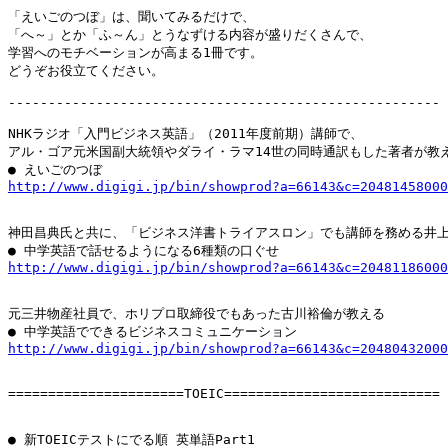
「えいごのつぼ」は、聞いてみるだけで、

「へ～」とか「ふ～ん」とうなずける内容が盛りだくさんで、

学習へのモチベーションが高まる1冊です。

どうぞお役立てください。

------------------------------------------------------

NHKラジオ「入門ビジネス英語」（2011年度前期）講師で、

アル・ゴア元米国副大統領やダライ・ラマ14世の同時通訳もした著者が教え
http://www.digigi.jp/bin/showprod?a=66143&c=20481458000
神田昌典氏と共に、「ビジネス洋書トライアスロン」でも講師を務める井上
http://www.digigi.jp/bin/showprod?a=66143&c=20481186000
元三井物産社員で、ホリプロ取締役でもあった古川裕倫が教える

http://www.digigi.jp/bin/showprod?a=66143&c=20480432000
======================TOEIC===========================
