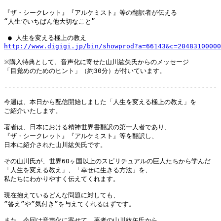
『ザ・シークレット』『アルケミスト』等の翻訳者が伝える

“人生でいちばん他大切なこと”

http://www.digigi.jp/bin/showprod?a=66143&c=20483100000
※購入特典として、音声化に寄せた山川紘矢氏からのメッセージ

「目覚めのためのヒント」（約30分）が付いています。

------------------------------------------------------

今週は、本日から配信開始しました「人生を変える極上の教え」を

ご紹介いたします。

著者は、日本における精神世界書翻訳の第一人者であり、

『ザ・シークレット』『アルケミスト』等を翻訳し、

日本に紹介された山川紘矢氏です。

その山川氏が、世界60ヶ国以上のスピリチュアルの巨人たちから学んだ

「人生を変える教え」、「幸せに生きる方法」を、

私たちにわかりやすく伝えてくれます。

現在抱えているどんな問題に対しても、

”答え”や”気付き”を与えてくれるはずです。

また、今回は音声化に寄せて、著者の山川紘矢氏から
