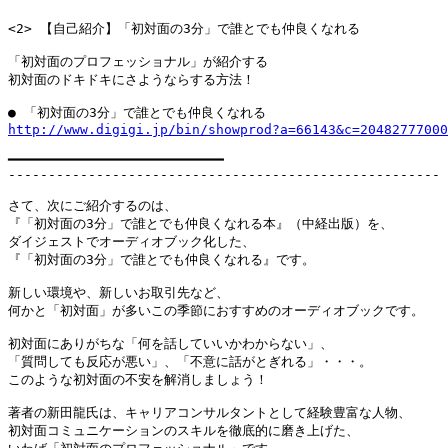
<2> 【自己紹介】「初対面の3分」で誰とでも仲良くなれる

「初対面のプロフェッショナル」が紹介する

初対面のドキドキにさようならする方法！

http://www.digigi.jp/bin/showprod?a=66143&c=20482777000
━━━━━━━━━━━━━━━━━━━━━━━━━━━

------------------------------------------------------

さて、次にご紹介するのは、

『「初対面の3分」で誰とでも仲良くなれる本』（中経出版）を、

ダイジェストでオーディオブック化した、

『「初対面の3分」で誰とでも仲良くなれる』です。

新しい環境や、新しいお取引先など、

何かと「初対面」が多いこの季節におすすめのオーディオブックです。

初対面にありがちな「何を話していいかわからない」、

「質問しても反応が悪い」、「不意に話がとぎれる」・・・。

このような初対面の不安を解消しましょう！

著者の新田龍氏は、キャリアコンサルタントとして経験豊富な人物、

初対面コミュニケーションのスキルを徹底的に磨き上げた、
