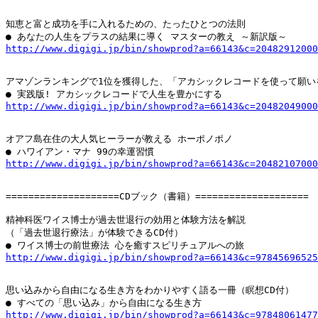
知恵と富と成功を手に入れるための、たったひとつの法則

http://www.digigi.jp/bin/showprod?a=66143&c=20482912000
アマゾンランキングで1位を獲得した、「アカシックレコードを使って願い
http://www.digigi.jp/bin/showprod?a=66143&c=20482049000
オアフ島在住の大人気ヒーラーが教える ホーポノポノ

http://www.digigi.jp/bin/showprod?a=66143&c=20482107000
====================CDブック（書籍）====================

精神科医ワイス博士が過去世退行の効用と体験方法を解説

（「過去世退行療法」が体験できるCD付）

http://www.digigi.jp/bin/showprod?a=66143&c=97845696525
思い込みから自由になる生き方をわかりやすく語る一冊（瞑想CD付）

http://www.digigi.jp/bin/showprod?a=66143&c=97848061477