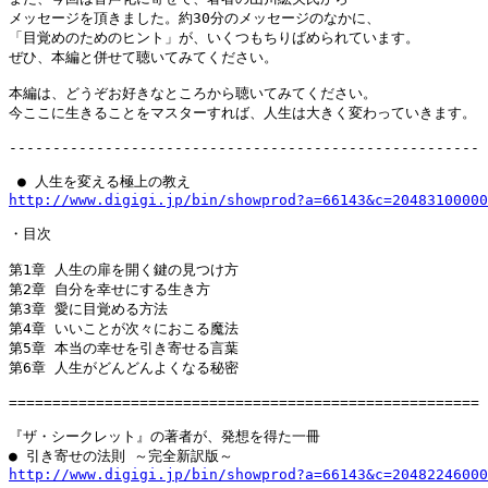
メッセージを頂きました。約30分のメッセージのなかに、

「目覚めのためのヒント」が、いくつもちりばめられています。

ぜひ、本編と併せて聴いてみてください。

本編は、どうぞお好きなところから聴いてみてください。

今ここに生きることをマスターすれば、人生は大きく変わっていきます。

------------------------------------------------------

http://www.digigi.jp/bin/showprod?a=66143&c=20483100000
・目次

第1章 人生の扉を開く鍵の見つけ方

第2章 自分を幸せにする生き方

第3章 愛に目覚める方法

第4章 いいことが次々におこる魔法

第5章 本当の幸せを引き寄せる言葉

第6章 人生がどんどんよくなる秘密

======================================================

『ザ・シークレット』の著者が、発想を得た一冊

http://www.digigi.jp/bin/showprod?a=66143&c=20482246000