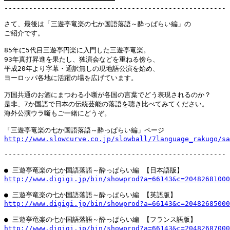
━━━━━━━━━━━━━━━━━━━━━━━━━━━

------------------------------------------------------

さて、最後は「三遊亭竜楽の七か国語落語～酔っぱらい編」の

ご紹介です。

85年に5代目三遊亭円楽に入門した三遊亭竜楽。

93年真打昇進を果たし、独演会などを重ねる傍ら、

平成20年より字幕・通訳無しの現地語公演を始め、

ヨーロッパ各地に活躍の場を広げています。

万国共通のお酒にまつわる小噺が各国の言葉でどう表現されるのか？

是非、7か国語で日本の伝統芸能の落語を聴き比べてみてください。

海外公演ウラ噺もご一緒にどうぞ。

http://www.slowcurve.co.jp/slowball/7language_rakugo/sa
------------------------------------------------------

http://www.digigi.jp/bin/showprod?a=66143&c=20482681000
http://www.digigi.jp/bin/showprod?a=66143&c=20482685000
http://www.digigi.jp/bin/showprod?a=66143&c=20482687000