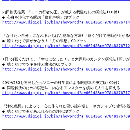
内田樹氏推薦 「ヨーガ行者の王」が教える我慢なしの瞑想法(CD付)

http://www.digigi.jp/bin/showprod?a=66143&c=97848376714
「なりたい自分」になれるいちばん簡単な方法(「聴くだけで波動が上がるCD
http://www.digigi.jp/bin/showprod?a=66143&c=97848376712
1日5分聴くだけで、「幸せになった！」と大評判のカンタン瞑想法(願いが叶
http://www.digigi.jp/bin/showprod?a=66143&c=97848376708
CDやAIBOを開発した元ソニーの科学者による瞑想本の決定版(CD付)

http://www.digigi.jp/bin/showprod?a=66143&c=97848376717
「浄化瞑想」によって、心に作られた硬い殻を壊し、ネガティブな感情を洗い
http://www.digigi.jp/bin/showprod?a=66143&c=97848376709
━━━━━━━━━━━━━━━━━━━━━━━━━━━
