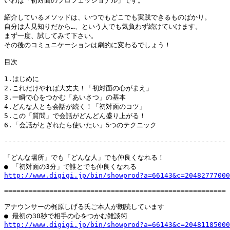
いわば「初対面のプロフェッショナル」です。

紹介しているメソッドは、いつでもどこでも実践できるものばかり。

自分は人見知りだから…、という人でも気負わず続けていけます。

まず一度、試してみて下さい。

その後のコミュニケーションは劇的に変わるでしょう！

目次

1.はじめに

2.これだけやれば大丈夫！「初対面の心がまえ」

3.一瞬で心をつかむ「あいさつ」の基本

4.どんな人とも会話が続く！「初対面のコツ」

5.この「質問」で会話がどんどん盛り上がる！

6.「会話がとぎれたら使いたい」5つのテクニック

------------------------------------------------------

「どんな場所」でも「どんな人」でも仲良くなれる！

http://www.digigi.jp/bin/showprod?a=66143&c=20482777000
======================================================

アナウンサーの梶原しげる氏ご本人が朗読しています

http://www.digigi.jp/bin/showprod?a=66143&c=20481185000