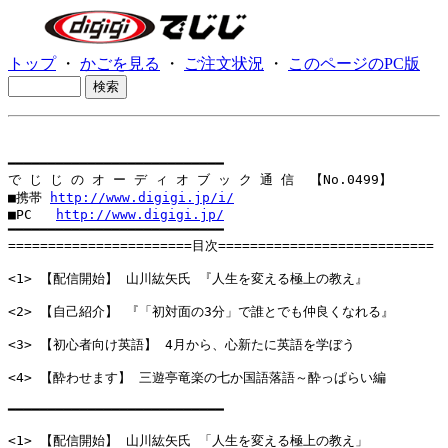
トップ
・
かごを見る
・
ご注文状況
・
このページのPC版
━━━━━━━━━━━━━━━━━━━━━━━━━━━

で じ じ の オ ー デ ィ オ ブ ッ ク 通 信  【No.0499】

■携帯 
http://www.digigi.jp/i/
■PC   
http://www.digigi.jp/
━━━━━━━━━━━━━━━━━━━━━━━━━━━

=======================目次===========================

<1> 【配信開始】 山川紘矢氏 『人生を変える極上の教え』

<2> 【自己紹介】 『「初対面の3分」で誰とでも仲良くなれる』

<3> 【初心者向け英語】 4月から、心新たに英語を学ぼう

<4> 【酔わせます】 三遊亭竜楽の七か国語落語～酔っぱらい編

━━━━━━━━━━━━━━━━━━━━━━━━━━━

<1> 【配信開始】 山川紘矢氏 「人生を変える極上の教え」
