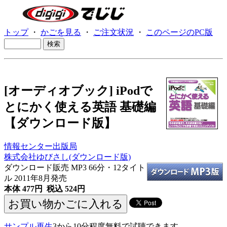
トップ
・
かごを見る
・
ご注文状況
・
このページのPC版
[オーディオブック] iPodで
とにかく使える英語 基礎編
【ダウンロード版】
情報センター出版局
株式会社ゆびさし(ダウンロード版)
ダウンロード販売 MP3
66分・12タイト
ル 2011年8月発売
本体 477円 税込 524円
サンプル再生
3から10分程度無料で試聴できます。