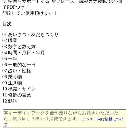
※ 学習をサポートする”全フレーズ・読みガナ掲載”の小冊
子PDFつき！
印刷してご使用頂けます！
目次
01 あいさつ・友だちづくり
02 職業
03 数字と数え方
04 時間・月日・年月
05 一年
06 一般的な一日
07 占い・性格
08 乗り物
09 生き物
10 標識・サイン
11 修飾の言葉
12 動詞
本オーディオブックを全部走りながらお聴きいただいた
ら、約 8 km、528 kcal 消費できます。
ランナー向け情報につい
て