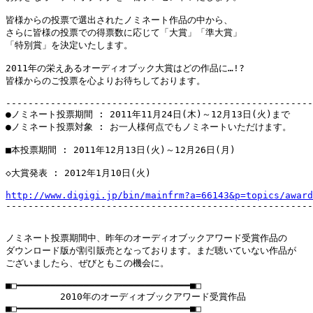
皆様からの投票で選出されたノミネート作品の中から、

さらに皆様の投票での得票数に応じて「大賞」「準大賞」

「特別賞」を決定いたします。

2011年の栄えあるオーディオブック大賞はどの作品に…!?

皆様からのご投票を心よりお待ちしております。

-------------------------------------------------------
●ノミネート投票期間 : 2011年11月24日(木)～12月13日(火)まで

●ノミネート投票対象 : お一人様何点でもノミネートいただけます。

■本投票期間 : 2011年12月13日(火)～12月26日(月)

◇大賞発表 : 2012年1月10日(火)

http://www.digigi.jp/bin/mainfrm?a=66143&p=topics/award

-------------------------------------------------------
ノミネート投票期間中、昨年のオーディオブックアワード受賞作品の

ダウンロード版が割引販売となっております。まだ聴いていない作品が

ございましたら、ぜびともこの機会に。

■□━━━━━━━━━━━━━━━━━━━━━━━━━━━━━━━■□

　　　　　　2010年のオーディオブックアワード受賞作品

■□━━━━━━━━━━━━━━━━━━━━━━━━━━━━━━━■□
