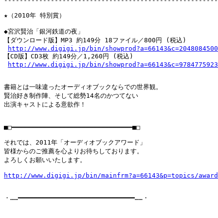
-------------------------------------------------------
★（2010年 特別賞）

◆宮沢賢治「銀河鉄道の夜」

【ダウンロード版】MP3 約149分 18ファイル／800円 (税込)

http://www.digigi.jp/bin/showprod?a=66143&c=2048084500
【CD版】CD3枚 約149分／1,260円 (税込)

http://www.digigi.jp/bin/showprod?a=66143&c=9784775923
書籍とは一味違ったオーディオブックならでの世界観。

賢治好き制作陣、そして総勢14名のかつてない

出演キャストによる意欲作！

■□━━━━━━━━━━━━━━━━━━━━━━━━━━━━━━━■□

それでは、2011年「オーディオブックアワード」

皆様からのご推薦を心よりお待ちしております。

よろしくお願いいたします。

http://www.digigi.jp/bin/mainfrm?a=66143&p=topics/award
・……━━━━━━━━━━━━━━━━━━━━━━━━━━━━━━……・
