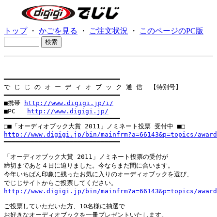
トップ
・
かごを見る
・
ご注文状況
・
このページのPC版
━━━━━━━━━━━━━━━━━━━━━━━━━━━━━━

で じ じ の オ ー デ ィ オ ブ ッ ク 通 信  【特別号】

━━━━━━━━━━━━━━━━━━━━━━━━━━━━━━

■携帯 
http://www.digigi.jp/i/
■PC   
http://www.digigi.jp/
━━━━━━━━━━━━━━━━━━━━━━━━━━━━━━

http://www.digigi.jp/bin/mainfrm?a=66143&p=topics/award

━━━━━━━━━━━━━━━━━━━━━━━━━━━━━━

「オーディオブック大賞 2011」ノミネート投票の受付が

締切まであと４日に迫りました。今ならまだ間に合います。

今年いちばん印象に残ったお気に入りのオーディオブックを選び、

http://www.digigi.jp/bin/mainfrm?a=66143&p=topics/award
ご投票していただいた方、10名様に抽選で

お好きなオーディオブックを一冊プレゼントいたします。
