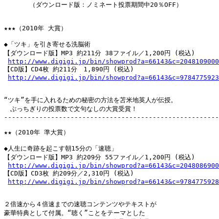
　　　　（ダウンロード版：ノミネート投票期間中20％OFF）

★★★（2010年 大賞）

◆「ツキ」を引き寄せる洗脳術

【ダウンロード版】MP3 約211分 38ファイル／1,200円 (税込)

http://www.digigi.jp/bin/showprod?a=66143&c=2048109000
【CD版】CD4枚 約211分　1,890円 (税込)

http://www.digigi.jp/bin/showprod?a=66143&c=9784775923
“ツキ”を手に入れるための秘密の方法を苫米地英人が伝授。

　ぶっちぎりの投票数で文句なしの大賞受賞！

-------------------------------------------------------
★★（2010年 準大賞）

◆人生に奇跡を起こす朝15分の「速聴」

【ダウンロード版】MP3 約209分 55ファイル／1,200円 (税込)

http://www.digigi.jp/bin/showprod?a=66143&c=2048086900
【CD版】CD3枚 約209分／2,310円 (税込)

http://www.digigi.jp/bin/showprod?a=66143&c=9784775928
２倍速から４倍速までの速聴コンテンツやテキストが

豪華特典として付属。“聴く”ことをテーマとした
