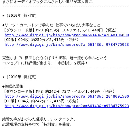
まさにオーディオブックにふさわしい逸品が準大賞に。

-------------------------------------------------------
★（2010年 特別賞）

◆リッツ・カールトンで学んだ 仕事でいちばん大事なこと

【ダウンロード版】MP3 約259分 184ファイル／1,440円 (税込)

http://www.digigi.jp/bin/showprod?a=66143&c=2048106800
【CD版】CD4枚 約259分／2,415円 (税込)

http://www.digigi.jp/bin/showprod?a=66143&c=9784775923
完璧なまでに徹底した心くばりの接客。超一流から学ぶという

コンセプトに好評価が集まり、「特別賞」を獲得！

-------------------------------------------------------
★（2010年 特別賞）

◆催眠恋愛術

【ダウンロード版】MP3 約242分 72ファイル／1,440円 (税込)

http://www.digigi.jp/bin/showprod?a=66143&c=2048091500
【CD版】CD4枚 約242分／2,415円 (税込)

http://www.digigi.jp/bin/showprod?a=66143&c=9784775923
絶賛の声があがった催眠リアルテクニック。

恋愛現場の支持を得て「特別賞」を受賞。
