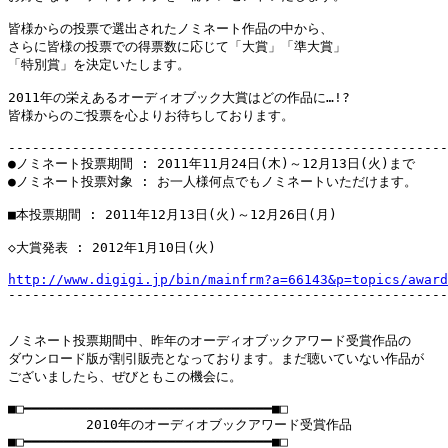
皆様からの投票で選出されたノミネート作品の中から、

さらに皆様の投票での得票数に応じて「大賞」「準大賞」

「特別賞」を決定いたします。

2011年の栄えあるオーディオブック大賞はどの作品に…!?

皆様からのご投票を心よりお待ちしております。

-------------------------------------------------------
●ノミネート投票期間 : 2011年11月24日(木)～12月13日(火)まで

●ノミネート投票対象 : お一人様何点でもノミネートいただけます。

■本投票期間 : 2011年12月13日(火)～12月26日(月)

◇大賞発表 : 2012年1月10日(火)

http://www.digigi.jp/bin/mainfrm?a=66143&p=topics/award

-------------------------------------------------------
ノミネート投票期間中、昨年のオーディオブックアワード受賞作品の

ダウンロード版が割引販売となっております。まだ聴いていない作品が

ございましたら、ぜびともこの機会に。

■□━━━━━━━━━━━━━━━━━━━━━━━━━━━━━━━■□

　　　　　　2010年のオーディオブックアワード受賞作品

■□━━━━━━━━━━━━━━━━━━━━━━━━━━━━━━━■□
