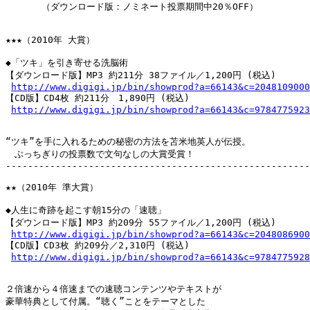
　　　　（ダウンロード版：ノミネート投票期間中20％OFF）

★★★（2010年 大賞）

◆「ツキ」を引き寄せる洗脳術

【ダウンロード版】MP3 約211分 38ファイル／1,200円 (税込)

http://www.digigi.jp/bin/showprod?a=66143&c=2048109000
【CD版】CD4枚 約211分　1,890円 (税込)

http://www.digigi.jp/bin/showprod?a=66143&c=9784775923
“ツキ”を手に入れるための秘密の方法を苫米地英人が伝授。

　ぶっちぎりの投票数で文句なしの大賞受賞！

-------------------------------------------------------
★★（2010年 準大賞）

◆人生に奇跡を起こす朝15分の「速聴」

【ダウンロード版】MP3 約209分 55ファイル／1,200円 (税込)

http://www.digigi.jp/bin/showprod?a=66143&c=2048086900
【CD版】CD3枚 約209分／2,310円 (税込)

http://www.digigi.jp/bin/showprod?a=66143&c=9784775928
２倍速から４倍速までの速聴コンテンツやテキストが

豪華特典として付属。“聴く”ことをテーマとした
