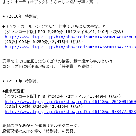
まさにオーディオブックにふさわしい逸品が準大賞に。

-------------------------------------------------------
★（2010年 特別賞）

◆リッツ・カールトンで学んだ 仕事でいちばん大事なこと

【ダウンロード版】MP3 約259分 184ファイル／1,440円 (税込)

http://www.digigi.jp/bin/showprod?a=66143&c=2048106800
【CD版】CD4枚 約259分／2,415円 (税込)

http://www.digigi.jp/bin/showprod?a=66143&c=9784775923
完璧なまでに徹底した心くばりの接客。超一流から学ぶという

コンセプトに好評価が集まり、「特別賞」を獲得！

-------------------------------------------------------
★（2010年 特別賞）

◆催眠恋愛術

【ダウンロード版】MP3 約242分 72ファイル／1,440円 (税込)

http://www.digigi.jp/bin/showprod?a=66143&c=2048091500
【CD版】CD4枚 約242分／2,415円 (税込)

http://www.digigi.jp/bin/showprod?a=66143&c=9784775923
絶賛の声があがった催眠リアルテクニック。

恋愛現場の支持を得て「特別賞」を受賞。
