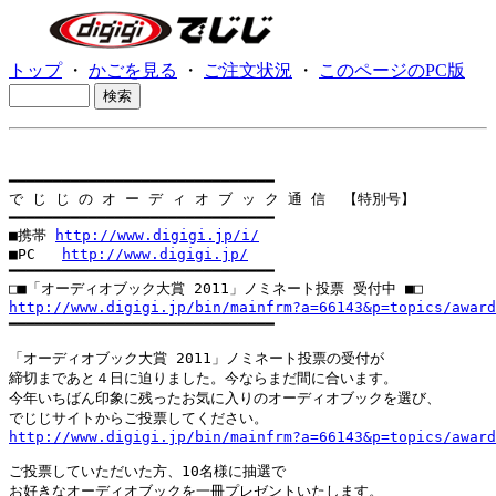
トップ
・
かごを見る
・
ご注文状況
・
このページのPC版
━━━━━━━━━━━━━━━━━━━━━━━━━━━━━━

で じ じ の オ ー デ ィ オ ブ ッ ク 通 信  【特別号】

━━━━━━━━━━━━━━━━━━━━━━━━━━━━━━

■携帯 
http://www.digigi.jp/i/
■PC   
http://www.digigi.jp/
━━━━━━━━━━━━━━━━━━━━━━━━━━━━━━

http://www.digigi.jp/bin/mainfrm?a=66143&p=topics/award

━━━━━━━━━━━━━━━━━━━━━━━━━━━━━━

「オーディオブック大賞 2011」ノミネート投票の受付が

締切まであと４日に迫りました。今ならまだ間に合います。

今年いちばん印象に残ったお気に入りのオーディオブックを選び、

http://www.digigi.jp/bin/mainfrm?a=66143&p=topics/award
ご投票していただいた方、10名様に抽選で

お好きなオーディオブックを一冊プレゼントいたします。
