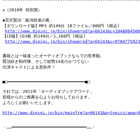
-------------------------------------------------------
★（2010年 特別賞）

◆宮沢賢治「銀河鉄道の夜」

【ダウンロード版】MP3 約149分 18ファイル／800円 (税込)

http://www.digigi.jp/bin/showprod?a=66143&c=2048084500
【CD版】CD3枚 約149分／1,260円 (税込)

http://www.digigi.jp/bin/showprod?a=66143&c=9784775923
書籍とは一味違ったオーディオブックならでの世界観。

賢治好き制作陣、そして総勢14名のかつてない

出演キャストによる意欲作！

■□━━━━━━━━━━━━━━━━━━━━━━━━━━━━━━━■□

それでは、2011年「オーディオブックアワード」

皆様からのご推薦を心よりお待ちしております。

よろしくお願いいたします。

http://www.digigi.jp/bin/mainfrm?a=66143&p=topics/award
・……━━━━━━━━━━━━━━━━━━━━━━━━━━━━━━……・
