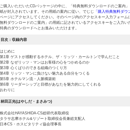
ご購入いただいたCDパッケージの中に、「特典無料ダウンロードのご案内」
紙が封入されています。その用紙の案内に従い、でじじ
「購入特典無料ダウ
ページにアクセスしてください。そのページ内のアクセスキー入力フォーム
無料ダウンロードのご案内」の用紙に記されているアクセスキーをご入力い
特典のダウンロードへとお進みいただけます。
目次：収録内容
はじめに
第1章 ゲストが感動するホテル、ザ・リッツ・カールトンで学んだこと
第2章 なぜリッツ・マンはお客様の心をつかめるのか
第3章 心くばりのできる組織のつくり方
第4章 リッツ・マンに負けない魅力ある自分をつくる
第5章 ホテルマン流・人脈構築術
第6章 リーダーシップと目標があなたを魅力的にしてくれる
おわりに
林田正光(はやしだ・まさみつ)
株式会社HAYASHIDA‐CS総研代表取締役
タラサ志摩ホテル&リゾート取締役会長兼総支配人
日本CS・ホスピタリティ協会理事長