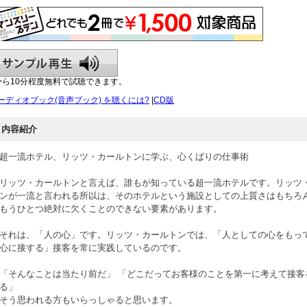
から10分程度無料で試聴できます。
ーディオブック(音声ブック) を聴くには?
|
CD版
内容紹介
超一流ホテル、リッツ・カールトンに学ぶ、心くばりの仕事術
リッツ・カールトンと言えば、誰もが知っている超一流ホテルです。リッツ
ンが一流と言われる所以は、そのホテルという施設としての上質さはもちろ
もうひとつ絶対に欠くことのできない要素があります。
それは、「人の心」です。リッツ・カールトンでは、「人としての心をもっ
心に接する」接客を常に実践しているのです。
「そんなことは当たり前だ」 「どこだってお客様のことを第一に考えて接客
る」
そう思われる方もいらっしゃると思います。