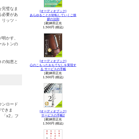
を完璧なま
[オーディオブック]
る必要があ
あらゆることが好転していくご挨
拶の法則
、リッツ・
[著]林田正光
1,500円 (税込)
が明かす、
ールトンの
きの知恵と
[オーディオブック]
心のこもったおもてなしを実現す
る サービスの手帳
[著]林田正光
1,500円 (税込)
ウンロード
ができま
[オーディオブック]
「x2」フ
サービスの手帳2
[著]林田正光
1,500円 (税込)