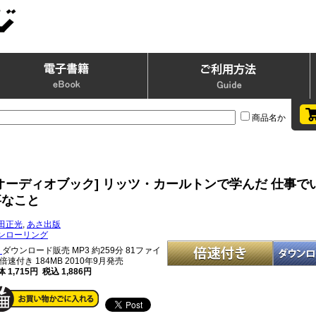
商品名か
[オーディオブック] リッツ・カールトンで学んだ 仕事で
事なこと
田正光
,
あさ出版
ンローリング
ダウンロード販売 MP3
約259分 81ファイ
 倍速付き 184MB 2010年9月発売
 1,715円 税込 1,886円