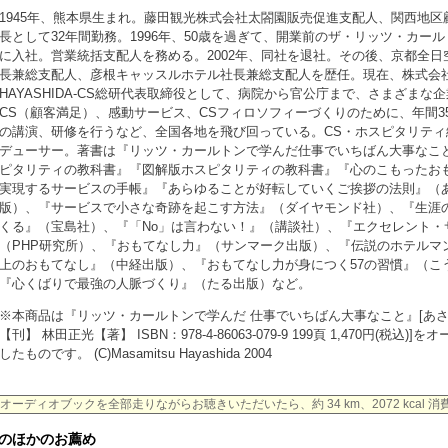
1945年、熊本県生まれ。藤田観光株式会社太閤園販売促進支配人、関西地区
長として32年間勤務。1996年、50歳を過ぎて、開業前のザ・リッツ・カー
に入社。営業統括支配人を務める。2002年、同社を退社。その後、京都全日
長兼総支配人、彦根キャッスルホテル社長兼総支配人を歴任。現在、株式会
HAYASHIDA‐CS総研代表取締役として、病院から官公庁まで、さまざまな
CS（顧客満足）、感動サービス、CSフィロソフィーづくりのために、年間3
の講演、研修を行うなど、全国各地を飛び回っている。CS・ホスピタリティ
デューサー。著書は『リッツ・カールトンで学んだ仕事でいちばん大事なこ
ピタリティの教科書』『図解版ホスピタリティの教科書』『心のこもったお
実現するサービスの手帳』『あらゆることが好転していくご挨拶の法則』（
版）、『サービスで小さな奇跡を起こす方法』（ダイヤモンド社）、『生涯
くる』（宝島社）、『「No」は言わない！』（講談社）、『エクセレント・
（PHP研究所）、『おもてなし力』（サンマーク出版）、『伝説のホテルマ
上のおもてなし』（中経出版）、『おもてなし力が身につく57の習慣』（こ
『心くばりで最強の人脈づくり』（たる出版）など。
※本商品は『リッツ・カールトンで学んだ 仕事でいちばん大事なこと』[あ
【刊】 林田正光【著】 ISBN：978-4-86063-079-9 199頁 1,470円(税込)]
したものです。 (C)Masamitsu Hayashida 2004
オーディオブックを全部走りながらお聴きいただいたら、約 34 km、2072 kcal 
のほかのお薦め