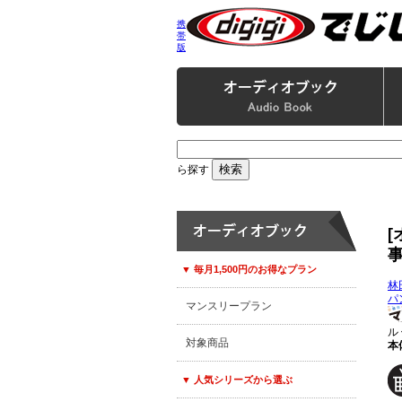
携
帯
版
ら探す
▼ 毎月1,500円のお得なプラン
林
パ
マンスリープラン
ル
対象商品
本体
▼ 人気シリーズから選ぶ