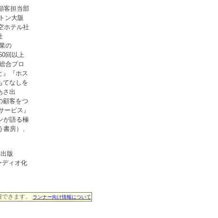
顧客担当部
ルトン大阪
空ホテル社
社
企業の
50回以上
総合プロ
と』『ホス
もてなしを
あさ出
の顧客をつ
サービス』
ンが語る極
う書房）、
さ出版
をオーディオ化
消費できます。
ランナー向け情報について