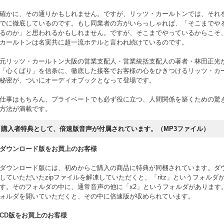
確かに、その通りかもしれません。ですが、リッツ・カールトンでは、それ
でに徹底しているのです。もし同業者の方がいらっしゃれば、「そこまでや
るのか」と思われるかもしれません。ですが、そこまでやっているからこそ
カールトンは名実共に超一流ホテルと言われ続けているのです。
元リッツ・カールトン大阪の営業支配人・営業統括支配人の著者・林田正光
「心くばり」を信条に、徹底した接客でお客様の心をひきつけるリッツ・カ
秘密が、ついにオーディオブックとなって登場です。
仕事はもちろん、プライベートでも必ず役に立つ、人間関係を築くための驚
方法が満載です。
購入者特典として、倍速版音声が付属されています。（MP3ファイル）
ダウンロード版をお買上のお客様
ダウンロード版には、初めからご購入の商品に特典が同梱されています。ダ
していただいたzipファイルを解凍していただくと、「ritz」というフォルダ
す。そのフォルダの中に、通常音声の他に「x2」というフォルダがあります。
ォルダを開いていただくと、その中に倍速版が収められています。
CD版をお買上のお客様