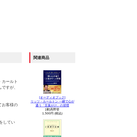
関連商品
・カールト
んですが、
[オーディオブック]
リッツ・カールトン 一瞬で心が
てお客様の
通う「言葉がけ」の習慣
[著]高野登
1,500円 (税込)
をしてい