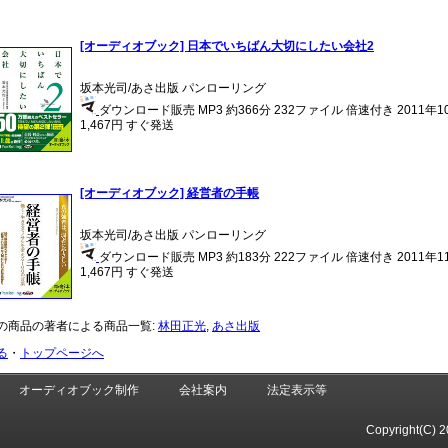
[オーディオブック] 日本でいちばん大切にしたい会社2
坂本光司/あさ出版 パンローリング
ダウンロード販売 MP3 約366分 232ファイル 倍速付き 2011年
1,467円 すぐ発送
[オーディオブック] 経営者の手帳
坂本光司/あさ出版 パンローリング
ダウンロード販売 MP3 約183分 222ファイル 倍速付き 2011年
1,467円 すぐ発送
の商品の著者による商品一覧:
林田正光
,
あさ出版
る
・
トップページへ
オーディオブック制作
会社案内
法定表示等
Copyright(C) 