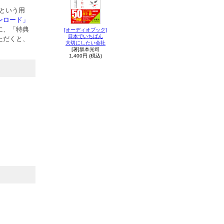
という用
ンロード」
に、「特典
[オーディオブック]
日本でいちばん
ただくと、
大切にしたい会社
[著]坂本光司
1,400円 (税込)