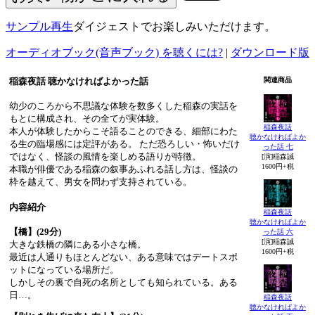
サンプル再生
ダイジェストでお楽しみいただけます。
オーディオブック(音声ブック) を聴くには?
|
ダウンロード版
稲森夜話 聴かなければよかった話
関連商品
幼少のころから不思議な体験を数多くした稲森の実話を
もとに構成され、その全てが実体験。
稲森夜話
本人が体験したからこそ語ることのできる、細部にわた
聴かなければよか
る生の臨場感には定評がある。 ただ恐ろしい・怖いだけ
った話 七
ではなく、怪談の風情を楽しめる語りが特徴。
[演]稲森誠
1600円+税
本職が俳優である稲森の叙事あふれる話し方は、怪談の
枠を越えて、男女を問わず支持されている。
内容紹介
稲森夜話
聴かなければよか
【橋】(29分)
った話 六
[演]稲森誠
大きな鉄橋の隣にある小さな橋。
1600円+税
最近は人通りもほとんどない、ある意味ではデートスポ
ットになっている場所だ。
しかしその裏で自死の名所としても知られている。ある
日…。
稲森夜話
聴かなければよか