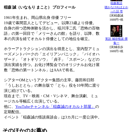
稲森夜話
稲森 誠（いなもり まこと） プロフィール
聴かなければよか
った話 壱
[演]稲森誠
1961年生まれ、岡山県出身 俳優 フリー
1600円+税
19歳で幕間芸人としてデビュー。以降23歳より俳優。
自身の持つ恐怖体験を活かし、稲川淳二氏「恐怖の百物
語」の第一回目で「メリーさんの館」を語り、以降、数
本の共演を経てオカルト俳優としての地位を確立。
実説 城谷怪談 撰
集一
[演]城谷歩
ホラーアトラクションの演出を得意とし、室内型アミュ
1600円+税
ーズメントパークの「エイリアンパニック」「バイオハ
ザード」「オトギリソウ」「貞子」「スポーン」などの
演出実績を持つ。お化け博覧会でのオリジナルお化け屋
敷「恐怖の第一トンネル」はAAAで有名。
シアターOMというアクター集団の主宰。藤田和日郎
「うしおととら」の舞台版で「とら」役を10年間に渡り
演じ続けている。
現在まで、TV・映画・CM・Vシネマ、舞台演劇、ミュ
ージカル等幅広く出演している。
他に、
YouTubeチャンネル「稲森誠のオカルト部屋」
の
定期配信。
イベント「稲森誠の怪談座談会」は3カ月に一度公演中。
そのほかのお薦め