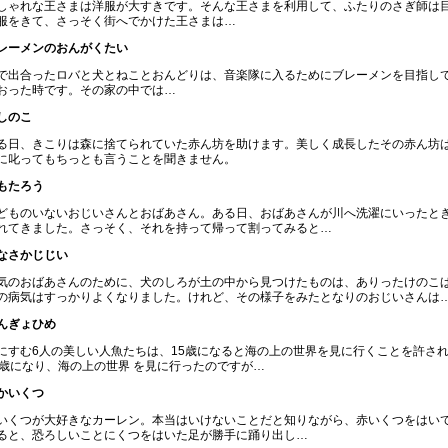
しゃれな王さまは洋服が大すきです。そんな王さまを利用して、ふたりのさぎ師は
服をきて、さっそく街へでかけた王さまは…
レーメンのおんがくたい
で出合ったロバと犬とねことおんどりは、音楽隊に入るためにブレーメンを目指し
おった時です。その家の中では…
しのこ
る日、きこりは森に捨てられていた赤ん坊を助けます。美しく成長したその赤ん坊
に叱ってもちっとも言うことを聞きません。
もたろう
どものいないおじいさんとおばあさん。ある日、おばあさんが川へ洗濯にいったと
れてきました。さっそく、それを持って帰って割ってみると…
なさかじじい
気のおばあさんのために、犬のしろが土の中から見つけたものは、ありったけのこ
の病気はすっかりよくなりました。けれど、その様子をみたとなりのおじいさんは
んぎょひめ
にすむ6人の美しい人魚たちは、15歳になると海の上の世界を見に行くことを許さ
5歳になり、海の上の世界 を見に行ったのですが…
かいくつ
いくつが大好きなカーレン。本当はいけないことだと知りながら、赤いくつをはい
ると、恐ろしいことにくつをはいた足が勝手に踊り出し…