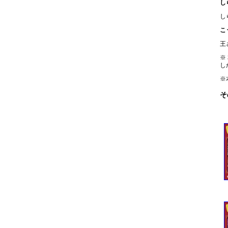
し
し
こ
王
※
し
※
そ