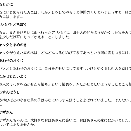
るとかに
るにいじめられたカニは、しかえしをしてやろうと仲間のくりとハチとうすと一緒
カニは、まず…
リババとどろぼう
る日、まきをひろいに山へ行ったアリババは、四十人のどろぼうがかくした宝をみ
を少しだけ家にもってかえることにしました。
ャックとまめのき
ャックがうえた豆の木は、どんどんつるがのびてきてあっという間に雲をつきにけ
あわせのおうじ
バメとしあわせのおうじは、自分をぎせいにしてまずしいひとやくるしむ人を助け
たかぜとたいよう
旅人のうわぎをぬがせたら勝ち」という勝負を、きたかぜとたいようがしたところ
っすんぼうし
やゆびほどの小さな男の子はみなにいっすんぼうしとよばれていました。そんないっ
…
かずきん
かずきんちゃんは、大好きなおばあさんに会いに、おばあさんの家にむかいました
しいではありませんか。