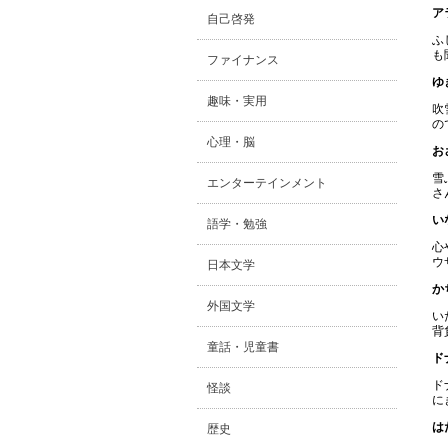
ア
自己啓発
ふ
も
ファイナンス
ゆ
趣味・実用
吹
の
心理・脳
お
雪
エンターテインメント
さ
い
語学・勉強
心
ウ
日本文学
か
外国文学
い
背
童話・児童書
ド
ド
怪談
に
は
歴史