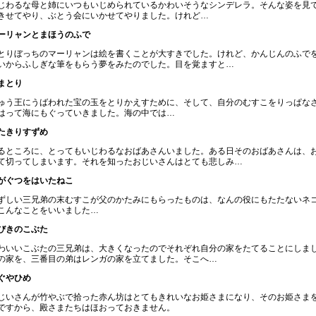
じわるな母と姉にいつもいじめられているかわいそうなシンデレラ。そんな姿を見
きせてやり、ぶとう会にいかせてやりました。けれど…
ーリャンとまほうのふで
とりぼっちのマーリャンは絵を書くことが大すきでした。けれど、かんじんのふで
いからふしぎな筆をもらう夢をみたのでした。目を覚ますと…
まとり
ゅう王にうばわれた宝の玉をとりかえすために、そして、自分のむすこをりっぱな
はって海にもぐっていきました。海の中では…
たきりすずめ
るところに、とってもいじわるなおばあさんいました。ある日そのおばあさんは、
て切ってしまいます。それを知ったおじいさんはとても悲しみ…
がぐつをはいたねこ
ずしい三兄弟の末むすこが父のかたみにもらったものは、なんの役にもたたないネ
こんなことをいいました…
びきのこぶた
わいいこぶたの三兄弟は、大きくなったのでそれぞれ自分の家をたてることにしま
の家を、三番目の弟はレンガの家を立てました。そこへ…
ぐやひめ
じいさんが竹やぶで拾った赤ん坊はとてもきれいなお姫さまになり、そのお姫さま
ですから、殿さまたちはほおっておきません。