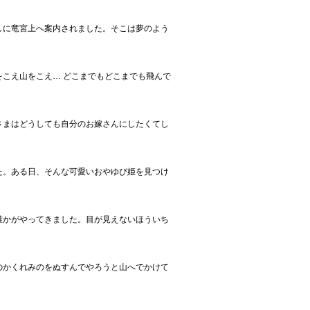
しに竜宮上へ案内されました。そこは夢のよう
こえ山をこえ… どこまでもどこまでも飛んで
さまはどうしても自分のお嫁さんにしたくてし
た。ある日、そんな可愛いおやゆび姫を見つけ
誰かがやってきました。目が見えないほういち
のかくれみのをぬすんでやろうと山へでかけて