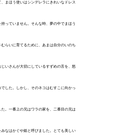
て、まほう使いはシンデレラにきれいなドレス
を持っていません。そんな時、夢の中でまほう
さむらいに育てるために、あまは自分のいのち
おじいさんが大切にしているすずめの舌を、怒
コでした。しかし、そのネコはむすこに向かっ
した。一番上の兄はワラの家を、二番目の兄は
をみなはかぐや姫と呼びました。とても美しい