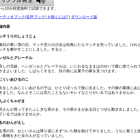
から10分程度無料で試聴できます。
ーディオブック(音声ブック) を聴くには?
|
ダウンロード版
録内容
ッチうりのしょうじょ
晦日の寒い雪の日、マッチ売りの少女は街角にたちマッチを売っていました。けれ
ッチを燃やすことにしました。すると…
ンゼルとグレーテル
良しの兄妹、ヘンゼンルとグレーテルは、いじわるなままはのせいで森に捨てられ
さまよいました。しばらくすると、目の前にお菓子の家を見つけます。
にくいあひるのこ
出をしたみにくいあひるの子は、ひとりぼっちで旅に出ました。その旅の最後にあ
きました。なんとそこには見たこともないキレイなとりがいるではありませんか。
んぶくちゃがま
尚さんが買ってきたふしぎな茶がま。その茶がまがある日とつぜん動き出しました
ているではありませんか。
るのおんがえし
る雪の日、おじいさんは帰り道にきずついた鶴を助けてやりました。うちに着くと
い着物をきた女の人が立っていました。