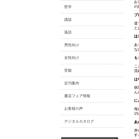
お
の
哲学
ブ
講談
道
と
落語
ほ
あ
男性向け
な
も
女性向け
こ
官能
流
は
近刊案内
病
ん
書店フェア情報
に
お客様の声
海
1
デジタルカタログ
あ
赤
す