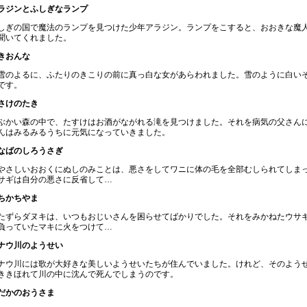
ラジンとふしぎなランプ
しぎの国で魔法のランプを見つけた少年アラジン。ランプをこすると、おおきな魔
聞いてくれました。
きおんな
雪のよるに、ふたりのきこりの前に真っ白な女があらわれました。雪のように白い
です。
さけのたき
ぶかい森の中で、たすけはお酒がながれる滝を見つけました。それを病気の父さん
んはみるみるうちに元気になっていきました。
なばのしろうさぎ
やさしいおおくにぬしのみことは、悪さをしてワニに体の毛を全部むしられてしま
サギは自分の悪さに反省して…
ちかちやま
たずらダヌキは、いつもおじいさんを困らせてばかりでした。それをみかねたウサ
負っていたマキに火をつけて…
ナウ川のようせい
ナウ川には歌が大好きな美しいようせいたちが住んでいました。けれど、そのよう
ききほれて川の中に沈んで死んでしまうのです。
だかのおうさま