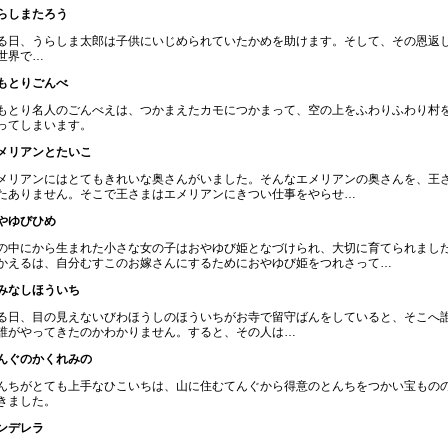
らしまたろう
る日、うらしま太郎は子供にいじめられていたかめを助けます。そして、その恩返
世界で…
もとりごんべ
もとり名人のごんべえは、つかまえたカモにつかまって、空の上をふわりふわり村を
ってしまいます。
メリアンとたいこ
メリアンにはとてもきれいな奥さんがいました。そんなエメリアンの奥さんを、王
たありません。そこで王さまはエメリアンにきつい仕事をやらせ…
やゆびひめ
の中にから生まれた小さな女の子はおやゆび姫となづけられ、大切に育てられまし
かえるは、自分むすこのお嫁さんにするためにおやゆび姫をつれさって…
みなしほういち
る日、目の見えないびわほうしのほういちがお寺で留守ばんをしていると、そこへ
誰がやってきたのかわかりません。すると、その人は…
んぐのかくれみの
んちがとても上手なひこいちは、山に住むてんぐから得意のとんちをつかい宝もの
きました。
ンデレラ