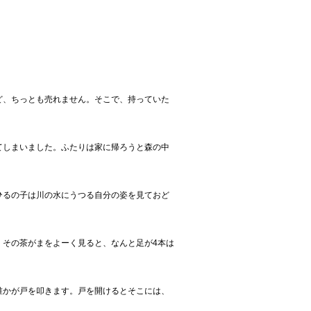
ど、ちっとも売れません。そこで、持っていた
てしまいました。ふたりは家に帰ろうと森の中
ひるの子は川の水にうつる自分の姿を見ておど
。その茶がまをよーく見ると、なんと足が4本は
誰かが戸を叩きます。戸を開けるとそこには、