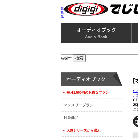
携
帯
版
ら探す
[
い
▼ 毎月1,500円のお得なプラン
パ
C
本体
マンスリープラン
こ
対象商品
▼ 人気シリーズから選ぶ