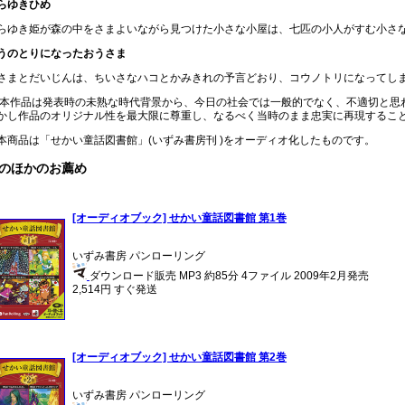
らゆきひめ
らゆき姫が森の中をさまよいながら見つけた小さな小屋は、七匹の小人がすむ小さ
うのとりになったおうさま
さまとだいじんは、ちいさなハコとかみきれの予言どおり、コウノトリになってし
 本作品は発表時の未熟な時代背景から、今日の社会では一般的でなく、不適切と思
かし作品のオリジナル性を最大限に尊重し、なるべく当時のまま忠実に再現するこ
本商品は「せかい童話図書館」(いずみ書房刊 )をオーディオ化したものです。
のほかのお薦め
[オーディオブック] せかい童話図書館 第1巻
いずみ書房 パンローリング
ダウンロード販売 MP3 約85分 4ファイル 2009年2月発売
2,514円 すぐ発送
[オーディオブック] せかい童話図書館 第2巻
いずみ書房 パンローリング