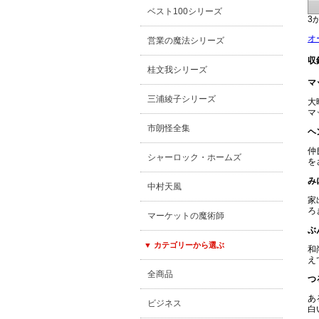
ベスト100シリーズ
3
オ
営業の魔法シリーズ
収
桂文我シリーズ
マ
三浦綾子シリーズ
大
マ
市朗怪全集
ヘ
仲
シャーロック・ホームズ
を
み
中村天風
家
ろ
マーケットの魔術師
ぶ
▼ カテゴリーから選ぶ
和
え
全商品
つ
あ
ビジネス
白