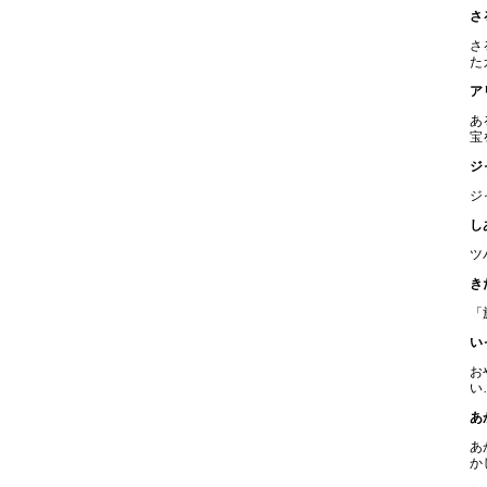
さ
さ
た
ア
あ
宝
ジ
ジ
し
ツ
き
「
い
お
い
あ
あ
か