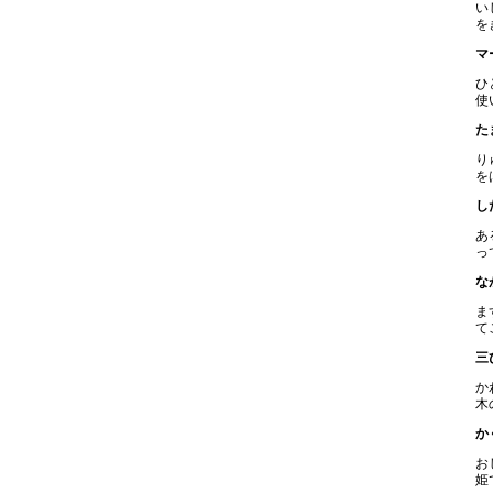
い
を
マ
ひ
使
た
り
を
し
あ
っ
な
ま
て
三
か
木
か
お
姫