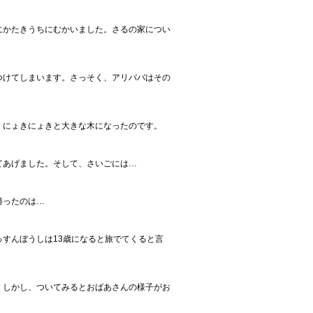
にかたきうちにむかいました。さるの家につい
つけてしまいます。さっそく、アリババはその
、にょきにょきと大きな木になったのです。
てあげました。そして、さいごには…
勝ったのは…
すんぼうしは13歳になると旅でてくると言
。しかし、ついてみるとおばあさんの様子がお