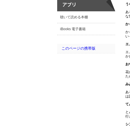
う
あ
な
聴いて読める本棚
か
iBooks 電子書籍
か
い
エ
このページの携帯版
エ
か
お
花
た
み
あ
は
て
と
行
シ