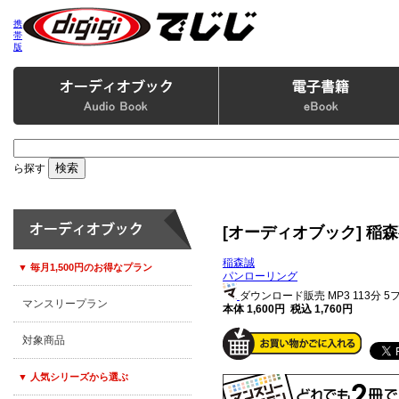
携
帯
版
ら探す
[オーディオブック] 稲
稲森誠
▼ 毎月1,500円のお得なプラン
パンローリング
ダウンロード販売 MP3
113分 
マンスリープラン
本体 1,600円 税込 1,760円
対象商品
▼ 人気シリーズから選ぶ