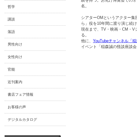
績を持つ。お化け博覧会でのオ
名。
哲学
シアターOMというアクター集
講談
ら」役を10年間に渡り演じ続
現在まで、TV・映画・CM・
落語
る。
他に、
YouTubeチャンネル
男性向け
イベント「稲森誠の怪談座談会
女性向け
官能
近刊案内
書店フェア情報
お客様の声
デジタルカタログ