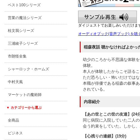
ベスト100シリーズ
営業の魔法シリーズ
ダイジェストでお楽しみいただけま
桂文我シリーズ
オーディオブック(音声ブック) を聴
三浦綾子シリーズ
稲森夜話 聴かなければよかっ
市朗怪全集
幼少のころから不思議な体験を
体験。
シャーロック・ホームズ
本人が体験したからこそ語るこ
ただ恐ろしい・怖いだけではな
中村天風
本職が俳優である稲森の叙事あ
されている。
マーケットの魔術師
内容紹介
▼ カテゴリーから選ぶ
【あの世とこの世の友達】(24分
同じ病院に入院していた二人の
全商品
会う約束をしていた。しかし、
ビジネス
【心残りの連鎖】(19分)