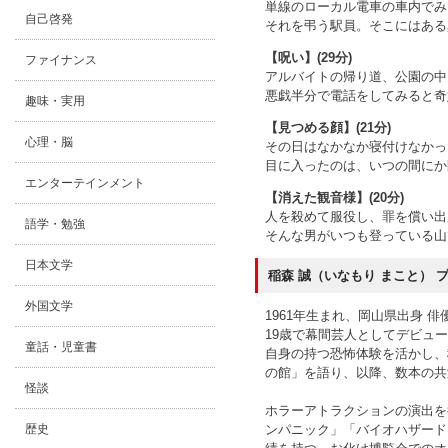
単線のローカル電車の車内でみ
自己啓発
それを弔う駅員。そこにはある
【呪い】(29分)
ファイナンス
アルバイトの帰り道、公園の中
悪戯半分で電話をしてみると奇
趣味・実用
【見つめる顔】(21分)
心理・脳
その日はなかなか寝付けなかっ
目に入ったのは、いつの間にか
エンターテインメント
【消えた観音様】(20分)
人を殺めて服役し、罪を償い出
語学・勉強
そんな男がいつも登っている山
日本文学
稲森 誠（いなもり まこと） 
外国文学
1961年生まれ、岡山県出身 俳
19歳で幕間芸人としてデビュー
童話・児童書
自身の持つ恐怖体験を活かし、
の館」を語り、以降、数本の共
怪談
ホラーアトラクションの演出を
ンパニック」「バイオハザード
歴史