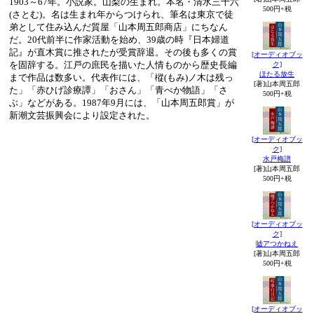
1903～67年。小説家。山梨の生まれ。本名・清水三十六
500円+税
(さとむ)。名は生まれ年からつけられ、筆名は東京で徒
弟として住み込んだ質屋「山本周五郎商店」にちなん
だ。20代前半に作家活動を始め、39歳の時『日本婦道
記』が直木賞に推されたが受賞辞退。その後も多くの賞
[オーディオブッ
を固辞する。江戸の庶民を描いた人情ものから歴史長編
ク]
ほたる放生
まで作品は数多い。代表作には、「樅(もみ)ノ木は残っ
[著]山本周五郎
た」「赤ひげ診療譚」「おさん」「青べか物語」「さ
500円+税
ぶ」などがある。1987年9月には、「山本周五郎賞」が
新潮文芸振興会により設定された。
[オーディオブッ
ク]
水戸梅譜
[著]山本周五郎
500円+税
[オーディオブッ
ク]
嘘アつかねえ
[著]山本周五郎
500円+税
[オーディオブッ