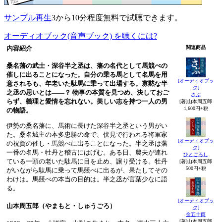
サンプル再生
3から10分程度無料で試聴できます。
オーディオブック(音声ブック) を聴くには?
内容紹介
関連商品
桑名藩の武士・深谷半之丞は、藩の名代として馬競べの
催しに出ることになった。自分の乗る馬として名馬を用
[オーディオブッ
意されるも、年老いた駄馬に乗って出場する。寡黙な半
ク]
之丞の思いとは——？ 物事の本質を見つめ、決しておご
さぶ
らず、義理と愛情を忘れない。美しい志を持つ一人の男
[著]山本周五郎
1,600円+税
の物語。
伊勢の桑名藩に、馬術に長けた深谷半之丞という男がい
た。桑名城主の本多忠勝の命で、伏見で行われる将軍家
[オーディオブッ
の祝賀の催し・馬競べに出ることになった。半之丞は藩
ク]
一番の名馬・牡丹と稽古にはげむ。ある日、農夫が連れ
ひとごろし
ている一頭の老いた駄馬に目を止め、譲り受ける。牡丹
[著]山本周五郎
500円+税
がいながら駄馬に乗って馬競べに出るが、果たしてその
わけは。馬競べの本当の目的は。半之丞が言葉少なに語
る。
[オーディオブッ
山本周五郎（やまもと・しゅうごろ）
ク]
金五十両
[著]山本周五郎