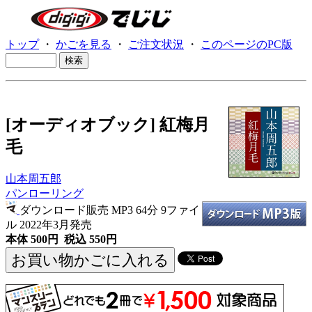
トップ
・
かごを見る
・
ご注文状況
・
このページのPC版
[オーディオブック] 紅梅月
毛
山本周五郎
パンローリング
ダウンロード販売 MP3
64分 9ファイ
ル 2022年3月発売
本体 500円 税込 550円