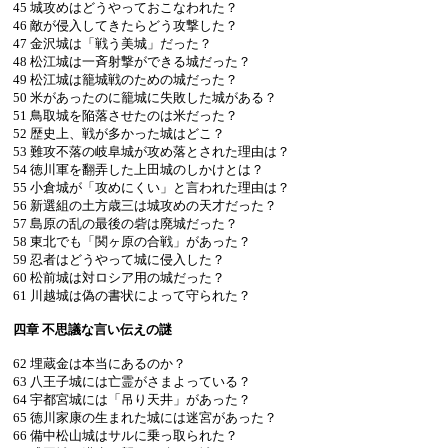
45 城攻めはどうやっておこなわれた？
46 敵が侵入してきたらどう攻撃した？
47 金沢城は「戦う美城」だった？
48 松江城は一斉射撃ができる城だった？
49 松江城は籠城戦のための城だった？
50 米があったのに籠城に失敗した城がある？
51 鳥取城を陥落させたのは米だった？
52 歴史上、戦が多かった城はどこ？
53 難攻不落の岐阜城が攻め落とされた理由は？
54 徳川軍を翻弄した上田城のしかけとは？
55 小倉城が「攻めにくい」と言われた理由は？
56 新選組の土方歳三は城攻めの天才だった？
57 島原の乱の最後の砦は廃城だった？
58 東北でも「関ヶ原の合戦」があった？
59 忍者はどうやって城に侵入した？
60 松前城は対ロシア用の城だった？
61 川越城は偽の書状によって守られた？
四章 不思議な言い伝えの謎
62 埋蔵金は本当にあるのか？
63 八王子城には亡霊がさまよっている？
64 宇都宮城には「吊り天井」があった？
65 徳川家康の生まれた城には迷宮があった？
66 備中松山城はサルに乗っ取られた？