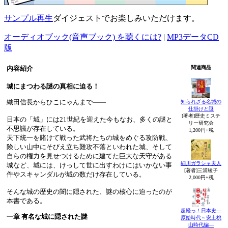
サンプル再生
ダイジェストでお楽しみいただけます。
オーディオブック(音声ブック) を聴くには?
|
MP3データCD
版
内容紹介
関連商品
城にまつわる謎の真相に迫る！
織田信長からひこにゃんまで――
知られざる名城の
仕掛けと謎
[著者]歴史ミステ
日本の「城」には21世紀を迎えた今もなお、多くの謎と
リー研究会
不思議が存在している。
1,200円+税
天下統一を賭けて戦った武将たちの城をめぐる攻防戦、
険しい山中にそびえ立ち難攻不落といわれた城、そして
自らの権力を見せつけるために建てた巨大な天守がある
細川ガラシャ夫人
城など、城には、けっして世に出すわけにはいかない事
[著者]三浦綾子
件やスキャンダルが城の数だけ存在している。
2,000円+税
そんな城の歴史の闇に隠された、謎の核心に迫ったのが
本書である。
超軽っ！日本史―
一章 有名な城に隠された謎
原始時代～安土桃
山時代編―