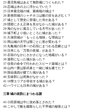
23 鹿児島城はあえて無防備につくられた？
24 忍城は水の上に浮かんでいた？
25 日本最北端の城、最南端の城は？
26 新発田城のシャチホコは敵の目をあざむく？
27 城として歴史に登場した寺がある？
28 隠密にさえ正体を見せなかった城がある？
29 海のなかに孤立している天守があった？
30 城下町より低いところに城があった？
31 久保田城が「もっとも地味」な理由は？
32 岡山城の天守は階ごとに形が変わる？
33 丸亀城の日本一の石垣にまつわる悲劇とは？
34 日本にも「万里の長城」がある？
35 石垣のなかにさかさになった地蔵がいる？
36 遊郭になった城があった？
37 信長の命令で行われたスピード築城とは？
38 山内一豊は影武者と一緒に城を建てた？
39 国会議員が建てた城がある？
40 五稜郭には死角がなかった？
41 18禁エリアが存在する城がある？
42 ハワイにも日本の城がある？
三章 城の攻防にまつわる謎
43 小田原城は牛に攻め落とされた？
44 こやしで敵を蹴散らした千早城の秘策とは？