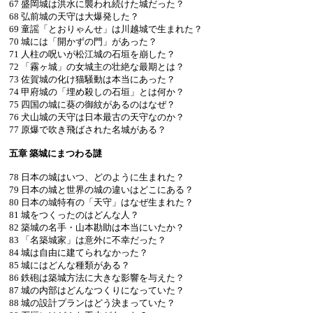
67 盛岡城は洪水に襲われ続けた城だった？
68 弘前城の天守は大爆発した？
69 童謡「とおりゃんせ」は川越城で生まれた？
70 城には「開かずの門」があった？
71 人柱の呪いが松江城の石垣を崩した？
72 「霧ヶ城」の女城主の壮絶な最期とは？
73 佐賀城の化け猫騒動は本当にあった？
74 甲府城の「埋め殺しの石垣」とは何か？
75 四国の城に葵の御紋があるのはなぜ？
76 犬山城の天守は日本最古の天守なのか？
77 原爆で吹き飛ばされた名城がある？
五章 築城にまつわる謎
78 日本の城はいつ、どのように生まれた？
79 日本の城と世界の城の違いはどこにある？
80 日本の城特有の「天守」はなぜ生まれた？
81 城をつくったのはどんな人？
82 築城の名手・山本勘助は本当にいたか？
83 「名築城家」は意外に不幸だった？
84 城は自由に建てられなかった？
85 城にはどんな種類がある？
86 鉄砲は築城方法に大きな影響を与えた？
87 城の内部はどんなつくりになっていた？
88 城の設計プランはどう決まっていた？