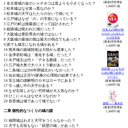
[著者]浮世博史
1 名古屋城の金のシャチホコは昔よりも小さくなった？
1,400円+税
2 松本城はなぜ真っ黒なのか？
3 松本城の天守はたたりのせいで傾いた？
4 江戸城はなぜ「の」の字形になっている？
5 江戸の町は陰陽道にそって設計された？
6 姫路城は呪われた城だった？
日本人の8割が知
らなかったほんと
7 大阪城は豊臣秀吉の城ではない？
うの日本史
8 大阪城の最強の堀は最大の弱点でもあった？
[著者]浮世博史
9 誰でも城主になれる城がある？
1,300円+税
10 熊本城の築城技術は大陸から渡来した？
11 会津若松城は「進化する城」だった？
12 水戸城主は代々「デキる殿様」だった？
13 江戸城大奥で大リストラ劇があった？
忠臣蔵（こどもの
14 二条城には200年間城主がいなかった？
ための聴く絵本シ
15 仙台城は正宗VS家康の心理戦の結果できた？
リーズ）
16 安土城の謎解明のカギはローマにある？
[著者]菊池寛
1,900円+税
17 引っ越し中の天守がある？
18 なぜ石垣しかない竹田城が大人気なのか？
19 ひこにゃんはなぜネコなのか？
20 首里城は城であって城でない？
超軽っ！幕末史
[著者]浮世博史
二章 個性的なつくりの城の謎
1,300円+税
21 福岡城はわざと天守をつくらなかった？
22 天守も石垣もない「鉄壁の城」があった？