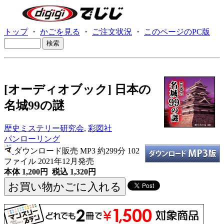
トップ
・
かごを見る
・
ご注文状況
・
このページのPC版
[オーディオブック] 日本の
名城99の謎
歴史ミステリー研究会
,
彩図社
パンローリング
ダウンロード販売 MP3
約299分 102
ファイル 2021年12月発売
本体 1,200円 税込 1,320円