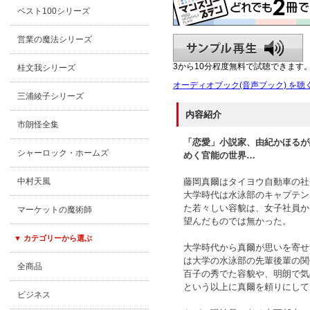
ベスト100シリーズ
営業の魔法シリーズ
3から10分程度無料で試聴できます
桂文我シリーズ
オーディオブック(音声ブック) を聴
三浦綾子シリーズ
内容紹介
市朗怪全集
「恋愛」小説家、由紀かほるが
シャーロック・ホームズ
めく官能の世界…
藤岡真爾はタイヨウ自動車の社
中村天風
大学時代は水泳部のキャプテン
た若々しい容貌は、女子社員か
マーケットの魔術師
望んだものでは無かった。
▼ カテゴリーから選ぶ
大学時代から真爾が思いを寄せ
は大学の水泳部の先輩後輩の関
全商品
百子の秀でた容貌や、明朗で気
という以上に真爾を頼りにして
ビジネス