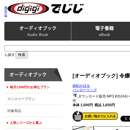
携
帯
版
ら探す
[オーディオブック] 令
由紀かほる
▼ 毎月1,500円のお得なプラン
パンローリング
ダウンロード販売 MP3
約524分
マンスリープラン
売
本体 1,500円 税込 1,650円
対象商品
▼ 人気シリーズから選ぶ