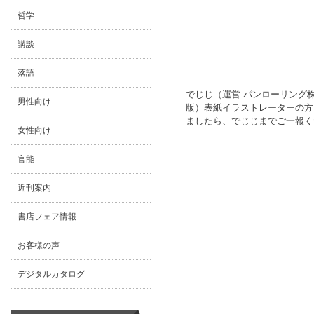
哲学
講談
落語
でじじ（運営:パンローリング
男性向け
版）表紙イラストレーターの方
ましたら、でじじまでご一報ください
女性向け
官能
近刊案内
書店フェア情報
お客様の声
デジタルカタログ