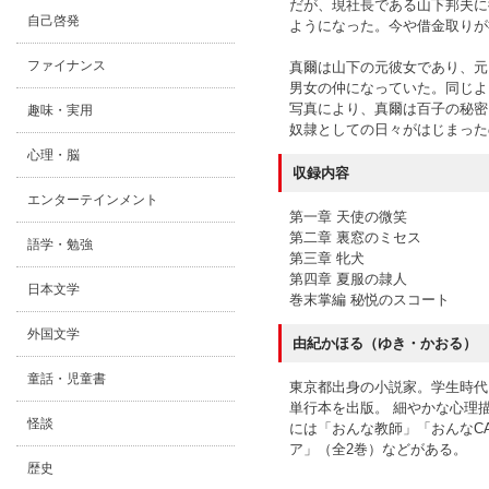
だが、現社長である山下邦夫に
自己啓発
ようになった。今や借金取りが
ファイナンス
真爾は山下の元彼女であり、元
男女の仲になっていた。同じよ
写真により、真爾は百子の秘密
趣味・実用
奴隷としての日々がはじまった
心理・脳
収録内容
エンターテインメント
第一章 天使の微笑
第二章 裏窓のミセス
語学・勉強
第三章 牝犬
第四章 夏服の隷人
日本文学
巻末掌編 秘悦のスコート
外国文学
由紀かほる（ゆき・かおる）
童話・児童書
東京都出身の小説家。学生時代
単行本を出版。 細やかな心理
怪談
には「おんな教師」「おんなC
ア」（全2巻）などがある。
歴史