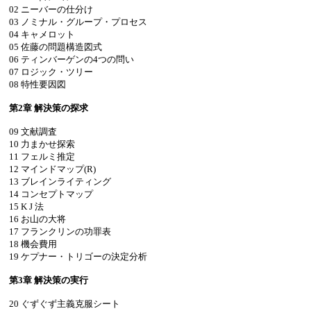
02 ニーバーの仕分け
03 ノミナル・グループ・プロセス
04 キャメロット
05 佐藤の問題構造図式
06 ティンバーゲンの4つの問い
07 ロジック・ツリー
08 特性要因図
第2章 解決策の探求
09 文献調査
10 力まかせ探索
11 フェルミ推定
12 マインドマップ(R)
13 ブレインライティング
14 コンセプトマップ
15 K J 法
16 お山の大将
17 フランクリンの功罪表
18 機会費用
19 ケプナー・トリゴーの決定分析
第3章 解決策の実行
20 ぐずぐず主義克服シート