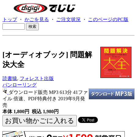
トップ
・
かごを見る
・
ご注文状況
・
このページのPC版
[オーディオブック] 問題解
決大全
読書猿
,
フォレスト出版
パンローリング
ダウンロード販売 MP3
613分 41ファ
イル 倍速、PDF特典付き 2019年9月発
売
本体 1,800円 税込 1,980円