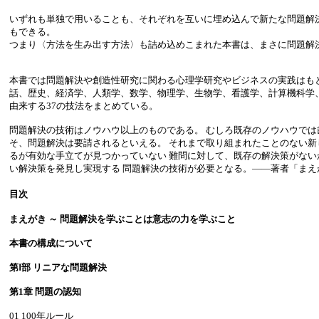
いずれも単独で用いることも、それぞれを互いに埋め込んで新たな問題解
もできる。
つまり〈方法を生み出す方法〉も詰め込めこまれた本書は、まさに問題解
本書では問題解決や創造性研究に関わる心理学研究やビジネスの実践はも
話、歴史、経済学、人類学、数学、物理学、生物学、看護学、計算機科学
由来する37の技法をまとめている。
問題解決の技術はノウハウ以上のものである。 むしろ既存のノウハウでは
そ、問題解決は要請されるといえる。 それまで取り組まれたことのない新
るが有効な手立てが見つかっていない 難問に対して、既存の解決策がない
い解決策を発見し実現する 問題解決の技術が必要となる。――著者「まえ
目次
まえがき ～ 問題解決を学ぶことは意志の力を学ぶこと
本書の構成について
第Ⅰ部 リニアな問題解決
第1章 問題の認知
01 100年ルール