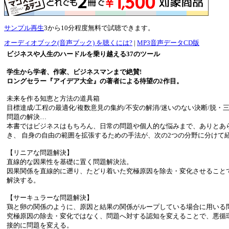
サンプル再生
3から10分程度無料で試聴できます。
オーディオブック(音声ブック) を聴くには?
|
MP3音声データCD版
ビジネスや人生のハードルを乗り越える37のツール
学生から学者、作家、ビジネスマンまで絶賛!
ロングセラー『アイデア大全』の著者による待望の2作目。
未来を作る知恵と方法の道具箱
目標達成/工程の最適化/複数意見の集約/不安の解消/迷いのない決断/脱・三
問題の解決…
本書ではビジネスはもちろん、日常の問題や個人的な悩みまで、ありとあ
き、 自身の自由の範囲を拡張するための手法が、次の2つの分野に分けて
【リニアな問題解決】
直線的な因果性を基礎に置く問題解決法。
因果関係を直線的に遡り、たどり着いた究極原因を除去・変化させること
解決する。
【サーキュラーな問題解決】
鶏と卵の関係のように、原因と結果の関係がループしている場合に用いる
究極原因の除去・変化ではなく、問題へ対する認知を変えることで、悪循
接的に問題を変える。