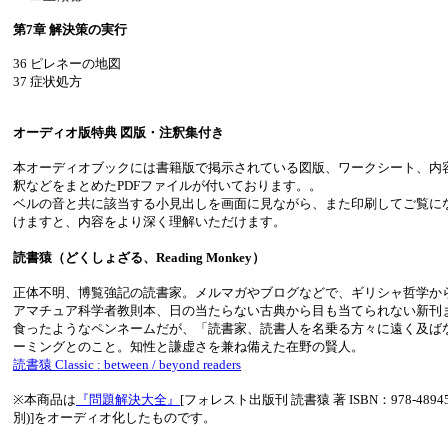
第7章 解決策の実行
36 ピレネーの地図
37 症状処方
オーディオ版特典 図版・注釈集付き
本オーディオブックには書籍版で掲示されている図版、ワークシート、内
釈などをまとめたPDFファイルが付いております。。
ベルの音と共に該当する小見出しを画面に見ながら、また印刷してご覧に
けますと、内容をより深く理解いただけます。
読書猿（どくしょざる、Reading Monkey）
正体不明、博覧強記の読書家。メルマガやブログなどで、ギリシャ哲学か
アマチュア科学者教則本、日の当たらない古典から目も当てられない新刊
食ったようなペンネームだが、「読書家、読書人を名乗る方々に遠く及ば
ーミングとのこと。知性と謙虚さを兼ね備えた在野の賢人。
読書猿 Classic : between / beyond readers
※本商品は
『問題解決大全』
[フォレスト出版刊 読書猿 著 ISBN：978-4894517
別)]をオーディオ化したものです。