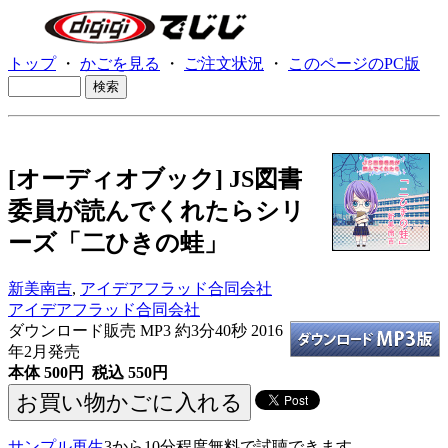
トップ
・
かごを見る
・
ご注文状況
・
このページのPC版
[オーディオブック] JS図書
委員が読んでくれたらシリ
ーズ「二ひきの蛙」
新美南吉
,
アイデアフラッド合同会社
アイデアフラッド合同会社
ダウンロード販売 MP3
約3分40秒 2016
年2月発売
本体 500円 税込 550円
サンプル再生
3から10分程度無料で試聴できます。