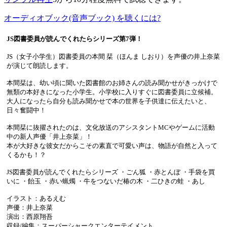
オーディオブック(音声ブック) を聴くには?
JS図書委員が読んでくれたらシリーズ第7弾！
JS（女子小学生）図書委員の本間 栞（ほんま しおり）を声優の井上奈菜
が演じて朗読します。
本間栞は、幼い頃に聞いた図書館のお姉さんの読み聞かせがきっかけで
無類の本好きになった小学生。小学校に入りすぐに図書委員に立候補。
大人になったら自分も読み聞かせで本の世界を子供達に伝えたいと、
日々奮闘中！
本間栞に抜擢されたのは、文化放送のアシスタントMCやゲームに活動
中の新人声優「井上奈菜」！
本が大好きな彼女だからこその素直で可愛い声は、物語が自然と入って
くるかも！？
JS図書委員が読んでくれたらシリーズ ・ごん狐 ・赤とんぼ ・手袋を買
いに ・飴玉 ・赤い蝋燭 ・牛をつないだ椿の木 ・二ひきの蛙 ・あし
イラスト：あるえむ
声優：井上奈菜
演出：西原翔吾
収録/編集：スーパーシャークエンターテイメント