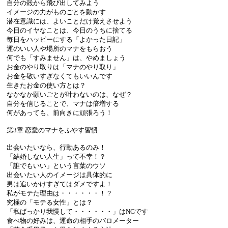
自分の殻から飛び出してみよう
イメージの力がものごとを動かす
潜在意識には、よいことだけ覚えさせよう
今日のイヤなことは、今日のうちに捨てる
毎日をハッピーにする「よかった日記」
運のいい人や場所のマナをもらおう
何でも「すみません」は、やめましょう
お金のやり取りは「マナのやり取り」
お金を敬いすぎなくてもいいんです
生きたお金の使い方とは？
なかなか願いごとが叶わないのは、なぜ？
自分を信じることで、マナは倍増する
何があっても、前向きに頑張ろう！
第3章 恋愛のマナをふやす習慣
出会いたいなら、行動あるのみ！
「結婚しない人生」って不幸！？
「誰でもいい」という言葉のウソ
出会いたい人のイメージは具体的に
男は追いかけすぎてはダメですよ！
私がモテた理由は・・・・・・！？
究極の「モテる女性」とは？
「私ばっかり我慢して・・・・・・」はNGです
食べ物の好みは、運命の相手のバロメーター