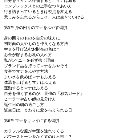
自分をマイナス評価すると、マナは減る
コンプレックスとの上手なつきあい方
行き詰まっているときは視点を変える
悲しみを忘れるからこそ、人は生きていける
第5章 身の回りのマナをふやす習慣
身の回りのものを自分の味方に
初対面の人やものと仲良くなる方法
幸せを呼び込むお財布の色は？
お金が貯まるお札の入れ方
私が1ペニーを必ず拾う理由
ブランド品を持ってマナをふやそう
食事でマナをふやす方法
よい水を飲めばマナもふえる
体温を上げるとマナはふえる
運動するとマナはふえる
自分を強くするのが、最強の「邪気ガード」
ヒーラーや占い師の見分け方
誕生日の朝の過ごし方
誕生日は、まわりに愛を与えられる日
第6章 マナをキレイにする習慣
カラフルな服が幸運を連れてくる
パワーストーンをなくすのは不吉！？