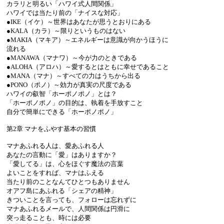
カラリと明るい「ハワイ式人間関係」
ハワイでは当たり前の「ナイスな対応」
●IKE（イケ）～世界はあなたが思うとおりにある
●KALA（カラ）～限りというものはない
●MAKIA（マキア）～エネルギーは意識が向かうほうに
流れる
●MANAWA（マナワ）～今が力のときである
●ALOHA（アロハ）～愛するとはともに幸せであること
●MANA（マナ）～すべての力はうちから出る
●PONO（ポノ）～効力が真実の尺度である
ハワイの叡智「ホーポノポノ」とは？
「ホーポノポノ」の目的は、執着を手放すこと
自分で簡単にできる「ホーポノポノ」
第2章 マナをふやす基本の習慣
マナあふれる人は、愛あふれる人
あなたの言動に「愛」はありますか？
「愛してる」は、心をほぐす魔法の言葉
よいことをすれば、マナはふえる
当たり前のことなんてひとつもありません
オアフ島にあふれる「シェアの精神」
きついことを言っても、フォローは忘れずに
マナあふれるメールで、人間関係は円滑に
突っ走ることも、時には必要