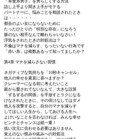
「草食系男子」を男らしくする方法
話し上手より聞き上手がモテる
パートナーに、悩みごとを相談されたとき
は・・・・・・
都合のよい女にならないために
たったひとりの「特別な存在」になろう
脈のない相手なんて離れちゃいなさい！
浮気をされたときの対処法は？
不倫はマナを減らす、もったいない行為です
「赤い糸」は複数あるって知ってましたか？
第4章 マナを減らさない習慣
ネガティブな気持ちを「10秒キャンセル」
他人の幸せを素直に喜べますか？
クレーマーになる前に考えたいこと
親から愛されてないなんて、大きな誤算
「ずるずるの関係」を手放すとラクになる
けなされたときに、その倍けなしてはダメ
他人を攻撃すると、自分のマナを減らす
してほしい人生から、してあげる人生へ
よけいなことを言わなければ、みんな幸せ
ピンチとチャンスは紙一重！
低い次元に合わせる必要はありません
覚えのない恨みや妬みへの対処法