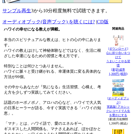
サンプル再生
3から10分程度無料で試聴できます。
オーディオブック(音声ブック) を聴くには?
|
CD版
ハワイの幸せになる教えが満載。
関連商品
本当のスピリチュアルな教えは、ヒトの心の中にありま
す。
[ダウンロード]
ハワイの教えはけして神秘体験などではなく、生活に根
心に折り合いをつ
ざした幸運になるための習慣と考え方です。
けて
うまいことやる習
特別なことは何ひとつありません。
慣
[著]許成準
ハワイに脈々と受け継がれる、幸運体質に変る具体的な
1,300円 (税別)
方法が99個。
その中からあなたが『気になる』生活習慣、心構え、考
え方を少しずつ実践してみてください。
[オーディオブッ
話題のホーポノポノ、アロハの心など、ハワイで大人気
ク]
実践版! アカシッ
の日系ヒーラーが語る、今すぐ実践できる「ハワイの知
クレコードで人生
恵」。
を豊かにする
[著]若月佑輝郎
「マナ」とは、ハワイ語で、愛のエネルギー。
1,200円 (税込)
ギスギスした人間関係も、マナさえあれば、ぽかぽかと