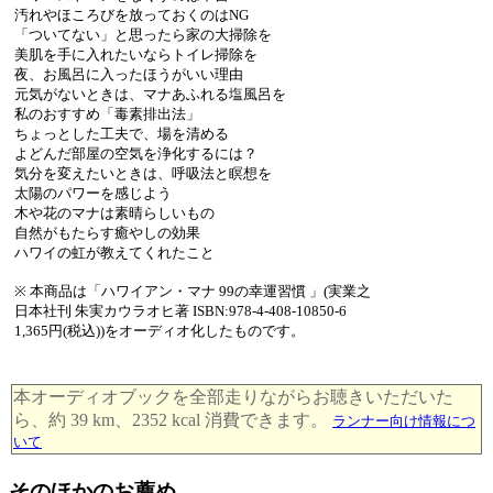
汚れやほころびを放っておくのはNG
「ついてない」と思ったら家の大掃除を
美肌を手に入れたいならトイレ掃除を
夜、お風呂に入ったほうがいい理由
元気がないときは、マナあふれる塩風呂を
私のおすすめ「毒素排出法」
ちょっとした工夫で、場を清める
よどんだ部屋の空気を浄化するには？
気分を変えたいときは、呼吸法と瞑想を
太陽のパワーを感じよう
木や花のマナは素晴らしいもの
自然がもたらす癒やしの効果
ハワイの虹が教えてくれたこと
※ 本商品は「ハワイアン・マナ 99の幸運習慣 」(実業之
日本社刊 朱実カウラオヒ著 ISBN:978-4-408-10850-6
1,365円(税込))をオーディオ化したものです。
本オーディオブックを全部走りながらお聴きいただいた
ら、約 39 km、2352 kcal 消費できます。
ランナー向け情報につ
いて
そのほかのお薦め