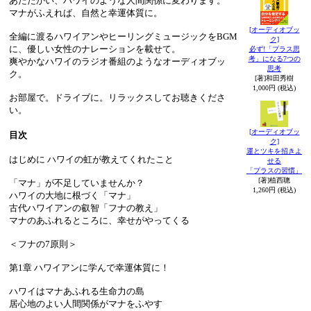
あたたかい、ハワイのような人間関係に変わります。
マナがふえれば、自然と幸運体質に。
[オーディオブッ
全編に渡るハワイアンやヒーリングミュージックをBGM
ク]
に、優しい女性のナレーションを載せて。
必ず!「プラス思
考」になる7つの
爽やかなハワイのラジオ番組のようなオーディオブッ
思考
ク。
[著]和田秀樹
1,000円 (税込)
お部屋で。ドライブに。リラックスしてお聴きくださ
い。
[オーディオブッ
目次
ク]
運とツキを招きよ
はじめに ハワイの虹が教えてくれたこと
せる
「プラスの習慣」
[著]植西聰
「マナ」が不足していませんか？
1,260円 (税込)
ハワイの大地に根づく「マナ」
古代ハワイアンの叡智「フナの教え」
マナのあふれるところに、幸せがやってくる
＜フナの7原則＞
第1章 ハワイアンに学んで幸運体質に！
ハワイはマナあふれる生命力の島
居心地のよい人間関係がマナをふやす