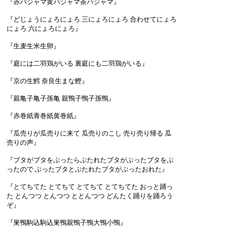
『赤パジャマ黄パジャマ茶パジャマ』
『どじょうにょろにょろ 三にょろにょろ 合わせてにょろ
にょろ 六にょろにょろ』
『生麦生米生卵』
『庭には二羽鶏がいる 裏庭にも二羽鶏がいる』
『京の生鱈 奈良生まな鰹』
『親亀子亀子孫亀 親鴨子鴨子孫鴨』
『赤巻紙青巻紙黄巻紙』
『瓜売りが瓜売りに来て 瓜売りのこし 売り売り帰る 瓜
売りの声』
『ブタがブタをぶったらぶたれたブタがぶったブタをぶ
ったので ぶったブタとぶたれたブタがぶったおれた』
『とてちてた とてちて とてちて とてちてた おっと踊っ
た とんつつ とんつつ ととんつつ どんたく踊りを踊ろう
ぞ』
『巣鴨駒込駒込巣鴨親鴨子鴨大鴨小鴨』