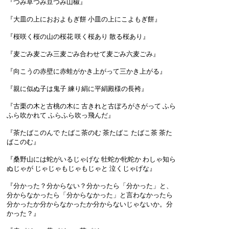
『つみ草つみ豆つみ山椒』
『大皿の上におおよもぎ餅 小皿の上にこよもぎ餅』
『桜咲く桜の山の桜花 咲く桜あり 散る桜あり』
『麦ごみ麦ごみ三麦ごみ合わせて麦ごみ六麦ごみ』
『向こうの赤壁に赤蛙がかき上がって三かき上がる』
『親に似ぬ子は鬼子 練り絹に平絹殿様の長袴』
『古栗の木と古桃の木に 古きれと古ぼろがさがって ふら
ふら吹かれて ふらふら吹っ飛んだ』
『茶たばこのんで たばこ茶のむ 茶たばこ たばこ茶 茶た
ばこのむ』
『桑野山には蛇がいるじゃげな 牡蛇か牝蛇か わしゃ知ら
ぬじゃが じゃじゃもじゃもじゃと 泣くじゃげな』
『分かった？分からない？分かったら「分かった」と、
分からなかったら「分からなかった」と言わなかったら
分かったか分からなかったか分からないじゃないか。分
かった？』