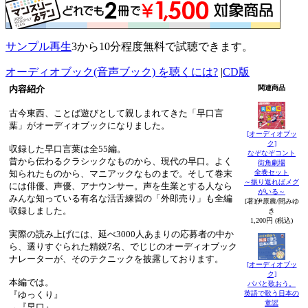
サンプル再生
3から10分程度無料で試聴できます。
オーディオブック(音声ブック) を聴くには?
|
CD版
内容紹介
関連商品
古今東西、ことば遊びとして親しまれてきた「早口言
葉」がオーディオブックになりました。
[オーディオブッ
ク]
収録した早口言葉は全55編。
なぞなぞコント
昔から伝わるクラシックなものから、現代の早口。よく
街角劇場
全巻セット
知られたものから、マニアックなものまで。そして巻末
～振り返ればメグ
には俳優、声優、アナウンサー。声を生業とする人なら
がいる～
みんな知っている有名な活舌練習の「外郎売り」も全編
[著]伊原農/間みゆ
収録しました。
き
1,200円 (税込)
実際の読み上げには、延べ3000人あまりの応募者の中か
ら、選りすぐられた精鋭7名、でじじのオーディオブック
ナレーターが、そのテクニックを披露しております。
[オーディオブッ
ク]
本編では。
パパと歌おう。
『ゆっくり』
英語で歌う日本の
童謡
→『早口』