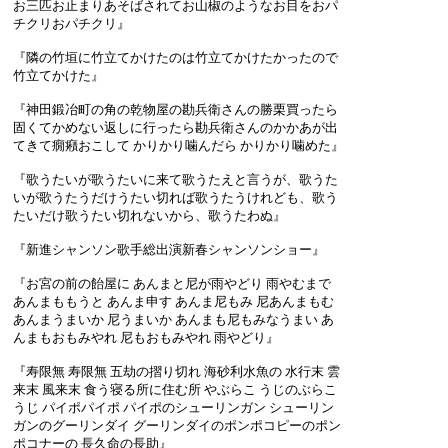
お三匹お止まりあそばされてお山椒のようなお目をおパ
チクリおパチクリ』
『隣の竹垣に竹立てかけたのは竹立てかけたかったので
竹立てかけた』
『神田鍛冶町の角の乾物屋の勘兵衛さんの勝栗買ったら
固くてかめない返しに行ったら勘兵衛さんのかかあが出
てきて癇癪おこして かりかり噛んだら かりかり噛めた』
『歌うたいが歌うたいに来て歌うたえと言うが、歌うた
いが歌うたうだけうたい切れば歌うたうけれども、歌う
たいだけ歌うたい切れないから、歌うたわぬ』
『新進シャンソン歌手総出演新春シャンソンショー』
『お宮の前の飴屋に あんまと尼が雨やどり 雨やむまで
あんまももうと あんま申す あんま尼もみ 尼あんまもむ
あんまうまいか 尼うまいか あんまも尼もみなうまい あ
んまもおもみやれ 尼もおもみやれ 雨やどり』
『寿限無 寿限無 五劫の摺り切れ 海砂利水魚の 水行末 雲
来末 風来末 食う寝る所に住む所 やぶらこ うじのぶらこ
うじ パイポパイポ パイポのシューリンガン シューリン
ガンのグーリンダイ グーリンダイのポンポコピーのポン
ポコナーの 長久命の長助』