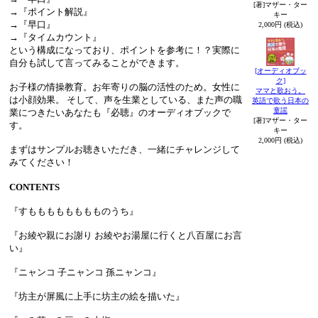
[著]マザー・ター
→『ポイント解説』
キー
→『早口』
2,000円 (税込)
→『タイムカウント』
という構成になっており、ポイントを参考に！？実際に
自分も試して言ってみることができます。
[オーディオブッ
ク]
お子様の情操教育。お年寄りの脳の活性のため。女性に
ママと歌おう。
は小顔効果。 そして、声を生業としている、また声の職
英語で歌う日本の
童謡
業につきたいあなたも『必聴』のオーディオブックで
[著]マザー・ター
す。
キー
2,000円 (税込)
まずはサンプルお聴きいただき、一緒にチャレンジして
みてください！
CONTENTS
『すもももももももものうち』
『お綾や親にお謝り お綾やお湯屋に行くと八百屋にお言
い』
『ニャンコ 子ニャンコ 孫ニャンコ』
『坊主が屏風に上手に坊主の絵を描いた』