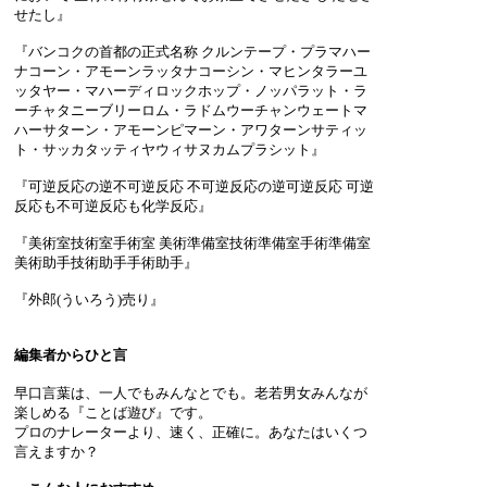
せたし』
『バンコクの首都の正式名称 クルンテープ・プラマハー
ナコーン・アモーンラッタナコーシン・マヒンタラーユ
ッタヤー・マハーディロックホップ・ノッパラット・ラ
ーチャタニーブリーロム・ラドムウーチャンウェートマ
ハーサターン・アモーンピマーン・アワターンサティッ
ト・サッカタッティヤウィサヌカムプラシット』
『可逆反応の逆不可逆反応 不可逆反応の逆可逆反応 可逆
反応も不可逆反応も化学反応』
『美術室技術室手術室 美術準備室技術準備室手術準備室
美術助手技術助手手術助手』
『外郎(ういろう)売り』
編集者からひと言
早口言葉は、一人でもみんなとでも。老若男女みんなが
楽しめる『ことば遊び』です。
プロのナレーターより、速く、正確に。あなたはいくつ
言えますか？