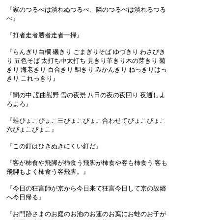
『家のつるべは潰れぬつるべ、隣のつるべは潰れるつる
べ』
『打者走者勝者走者一掃』
『らんぎり白欄 磯きり ごまぎりそば ゆづきり わさびき
り 五色そば 太打ち中太打ち 見きり革きり木の芽きり 菊
きり 海老きり 百合きり 鯛きり みかんきり ねっきりはっ
きり これっきり』
『闇の中 謡曲熊野 雪の夜景 八日の夜の夜回り 夜通しよ
ろよろ』
『蛙ぴょこぴょこ三ぴょこぴょこ合わせてぴょこぴょこ
六ぴょこぴょこ』
『この釘はひきぬきにくい釘だ』
『客が柿食や飛脚が柿食う飛脚が柿食や客も柿食う 客も
飛脚もよく柿食う客飛脚。』
『今日の狂言師が京から今日来て狂言今日して京の故郷
へ今日帰る』
『お門跡さまのお庭のお池のお蓮のお葉にお蛙のお子が