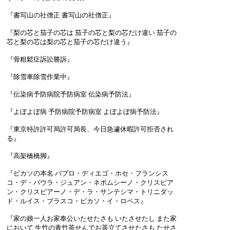
『書写山の社僧正 書写山の社僧正』
『梨の芯と茄子の芯は 茄子の芯と梨の芯だけ違い 茄子の
芯と梨の芯は梨の芯と茄子の芯だけ違う』
『骨粗鬆症訴訟勝訴』
『除雪車除雪作業中』
『伝染病予防病院予防病室 伝染病予防法』
『よぼよぼ病 予防病院予防病室 よぼよぼ病予防法』
『東京特許許可局許可局長、今日急遽休暇許可拒否され
る』
『高架橋橋脚』
『ピカソの本名 パブロ・ディエゴ・ホセ・フランシス
コ・デ・パウラ・ジュアン・ネポムシーノ・クリスピア
ン・クリスピアーノ・デ・ラ・サンテシマ・トリニダッ
ド・ルイス・ブラスコ・ピカソ・イ・ロペス』
『家の娘一人お家奉公いたせたさも いたさせたし また家
において 生竹の青竹茶せんでお茶立てさせたさも たせさ