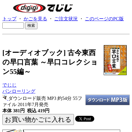
トップ
・
かごを見る
・
ご注文状況
・
このページのPC版
[オーディオブック] 古今東西
の早口言葉 ～早口コレクショ
ン55編～
でじじ
パンローリング
ダウンロード販売 MP3
約54分 55フ
ァイル 2011年7月発売
本体 381円 税込 419円