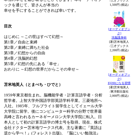
/三才ブックス
ックを通じて、皆さんが本当の
1,500円 (税込)
幸せを手にすることができれば幸いです。
目次
[オーディオブッ
ク]
はじめに ～この世はすべて幻想～
洗脳護身術
第1章／自由と束縛
[著]苫米地英人
/三才ブックス
第2章／束縛に満ちた社会
2,200円 (税込)
第3章／幻想からの自由
第4章／洗脳的幻想
第5章／幻想の先にある「幸せ」
おわりに ～幻想の世界だからこその幸せ～
[オーディオブッ
ク]
IQ200になる習慣
苫米地英人（とまべち・ひでと）
[著]苫米地英人
/東洋館出版社
1959年東京都生まれ。脳機能学者・計算言語学者・分析
2,000円 (税込)
哲学者。上智大学外国語学部英語学科卒業。三菱地所へ
入社。1985年、フルブライト留学生としてイェール大学
大学院に留学。後にコンピューター科学の分野で世界最
高峰と言われるカーネギーメロン大学大学院に転入。日
本人として初の計算言語学の博士号を取得。現在、株式
会社ドクター苫米地ワークス代表。主な著書に『英語は
逆から学べ！』(フォレスト出版)、『脳にいい勉強法』