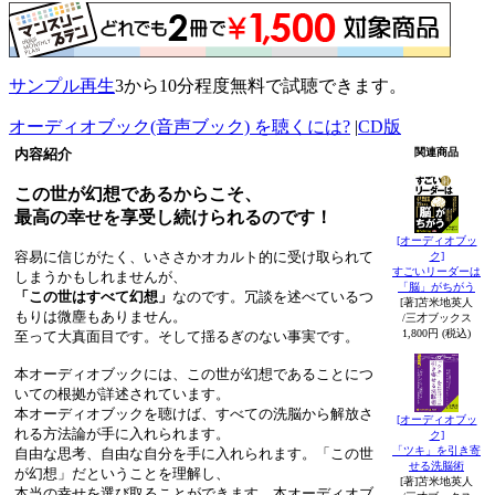
サンプル再生
3から10分程度無料で試聴できます。
オーディオブック(音声ブック) を聴くには?
|
CD版
内容紹介
関連商品
この世が幻想であるからこそ、
最高の幸せを享受し続けられるのです！
[オーディオブッ
容易に信じがたく、いささかオカルト的に受け取られて
ク]
すごいリーダーは
しまうかもしれませんが、
「脳」がちがう
「この世はすべて幻想」
なのです。冗談を述べているつ
[著]苫米地英人
もりは微塵もありません。
/三才ブックス
1,800円 (税込)
至って大真面目です。そして揺るぎのない事実です。
本オーディオブックには、この世が幻想であることにつ
いての根拠が詳述されています。
本オーディオブックを聴けば、すべての洗脳から解放さ
[オーディオブッ
れる方法論が手に入れられます。
ク]
「ツキ」を引き寄
自由な思考、自由な自分を手に入れられます。「この世
せる洗脳術
が幻想」だということを理解し、
[著]苫米地英人
本当の幸せを選び取ることができます。本オーディオブ