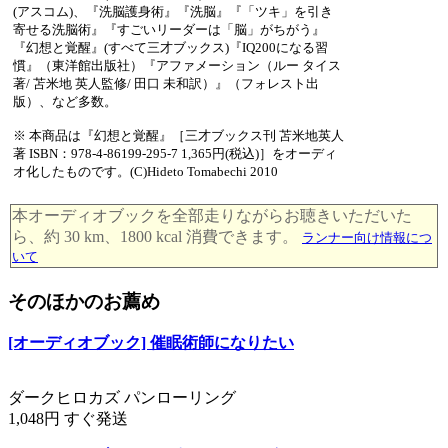
(アスコム)、『洗脳護身術』『洗脳』『「ツキ」を引き
寄せる洗脳術』『すごいリーダーは「脳」がちがう』
『幻想と覚醒』(すべて三才ブックス)『IQ200になる習
慣』（東洋館出版社）『アファメーション（ルー タイス
著/ 苫米地 英人監修/ 田口 未和訳）』（フォレスト出
版）、など多数。
※ 本商品は『幻想と覚醒』［三才ブックス刊 苫米地英人
著 ISBN：978-4-86199-295-7 1,365円(税込)］をオーディ
オ化したものです。(C)Hideto Tomabechi 2010
本オーディオブックを全部走りながらお聴きいただいた
ら、約 30 km、1800 kcal 消費できます。
ランナー向け情報につ
いて
そのほかのお薦め
[オーディオブック] 催眠術師になりたい
ダークヒロカズ パンローリング
1,048円 すぐ発送