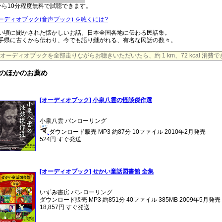
から10分程度無料で試聴できます。
ーディオブック(音声ブック) を聴くには?
い頃に聞かされた懐かしいお話。日本全国各地に伝わる民話集。
手県に古くから伝わり、今でも語り継がれる、有名な民話の数々。
オーディオブックを全部走りながらお聴きいただいたら、約 1 km、72 kcal 消費
のほかのお薦め
[オーディオブック] 小泉八雲の怪談傑作選
小泉八雲 パンローリング
ダウンロード販売 MP3 約87分 10ファイル 2010年2月発売
524円 すぐ発送
[オーディオブック] せかい童話図書館 全集
いずみ書房 パンローリング
ダウンロード販売 MP3 約851分 40ファイル 385MB 2009年5月発売
18,857円 すぐ発送