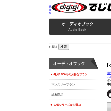
携
帯
版
ら探す
岩
▼ 毎月1,500円のお得なプラン
ス
ダ
本
マンスリープラン
対象商品
▼ 人気シリーズから選ぶ