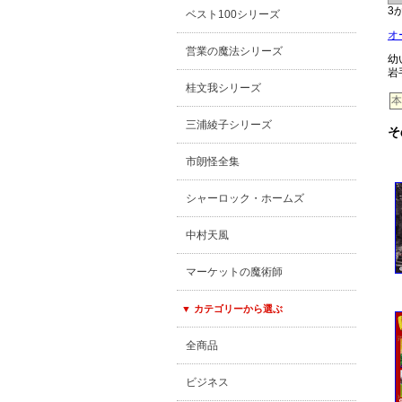
3
ベスト100シリーズ
オ
営業の魔法シリーズ
幼
岩
桂文我シリーズ
本
三浦綾子シリーズ
そ
市朗怪全集
シャーロック・ホームズ
中村天風
マーケットの魔術師
▼ カテゴリーから選ぶ
全商品
ビジネス