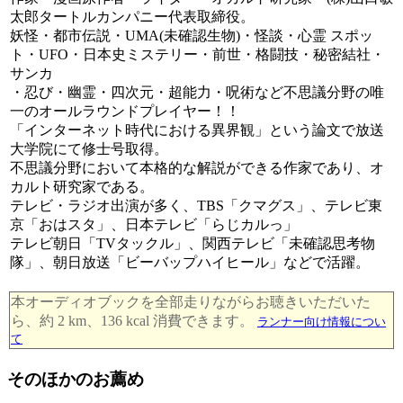
太郎タートルカンパニー代表取締役。
妖怪・都市伝説・UMA(未確認生物)・怪談・心霊 スポッ
ト・UFO・日本史ミステリー・前世・格闘技・秘密結社・
サンカ
・忍び・幽霊・四次元・超能力・呪術など不思議分野の唯
一のオールラウンドプレイヤー！！
「インターネット時代における異界観」という論文で放送
大学院にて修士号取得。
不思議分野において本格的な解説ができる作家であり、オ
カルト研究家である。
テレビ・ラジオ出演が多く、TBS「クマグス」、テレビ東
京「おはスタ」、日本テレビ「らじカルっ」
テレビ朝日「TVタックル」、関西テレビ「未確認思考物
隊」、朝日放送「ビーバップハイヒール」などで活躍。
本オーディオブックを全部走りながらお聴きいただいた
ら、約 2 km、136 kcal 消費できます。
ランナー向け情報につい
て
そのほかのお薦め