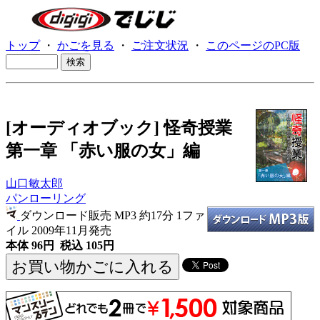
トップ
・
かごを見る
・
ご注文状況
・
このページのPC版
[オーディオブック] 怪奇授業
第一章 「赤い服の女」編
山口敏太郎
パンローリング
ダウンロード販売 MP3
約17分 1ファ
イル 2009年11月発売
本体 96円 税込 105円