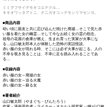
ミミヲフサイデモキコエテクル…
キキオワッタアトニ、ナニガオコッテモシリマセンヨ。
■商品内容
幼い頃に親友と共に忍び込んだ焼けた廃墟…そこで見た赤
い服を着た女の幽霊…そして今なお続く女の霊の怨念。
祖母の花屋の倉庫が燃え、生まれ育った実家が火事にな
る…山口敏太郎本人が体験した恐怖の実話怪談。
赤い服の女が現れる時、そこには必ず火事が起こる。人の
不幸を覗き見ることは、不幸に足を踏み入れることであ
る…
■収録内容
赤い服の女～廃墟の女
赤い服の女～迫る火魔
赤い服の女～蘇る女
■著者紹介
山口敏太郎（やまぐち・びんたろう）
作家・漫画原作者・ライター・オカルト研究家・(株)山口敏