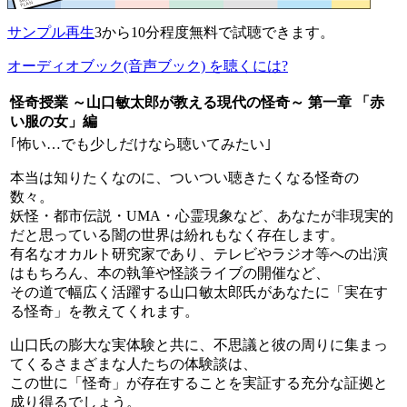
サンプル再生
3から10分程度無料で試聴できます。
オーディオブック(音声ブック) を聴くには?
怪奇授業 ～山口敏太郎が教える現代の怪奇～ 第一章 「赤
い服の女」編
｢怖い…でも少しだけなら聴いてみたい｣
本当は知りたくなのに、ついつい聴きたくなる怪奇の
数々。
妖怪・都市伝説・UMA・心霊現象など、あなたが非現実的
だと思っている闇の世界は紛れもなく存在します。
有名なオカルト研究家であり、テレビやラジオ等への出演
はもちろん、本の執筆や怪談ライブの開催など、
その道で幅広く活躍する山口敏太郎氏があなたに「実在す
る怪奇」を教えてくれます。
山口氏の膨大な実体験と共に、不思議と彼の周りに集まっ
てくるさまざまな人たちの体験談は、
この世に「怪奇」が存在することを実証する充分な証拠と
成り得るでしょう。