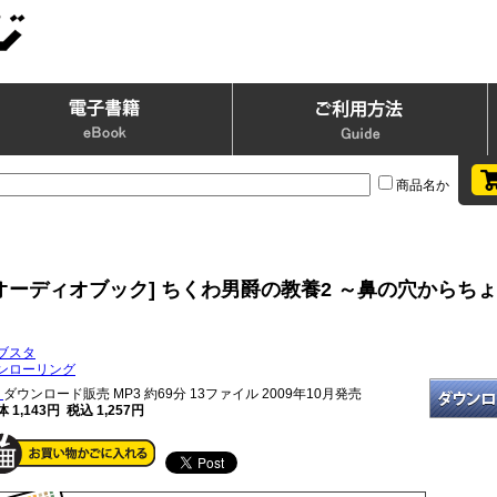
商品名か
[オーディオブック] ちくわ男爵の教養2 ～鼻の穴からち
～
ブスタ
ンローリング
ダウンロード販売 MP3
約69分 13ファイル 2009年10月発売
 1,143円 税込 1,257円