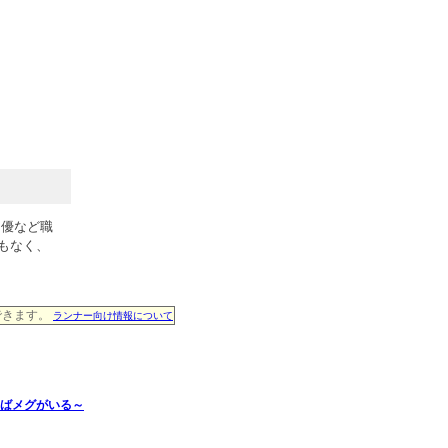
男優など職
もなく、
費できます。
ランナー向け情報について
ればメグがいる～