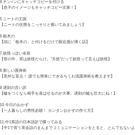
4.チン○ンにキャッチコピーを付ける
【息子のイメージもキャッチコピー次第！】
5.ニートの王国
【ニートの生態をこっそりと覗いてみましょう】
6.栃木の
【頭に「栃木の」と付けるだけで親近感が沸く話】
7.妖怪っぽい名前
【世の中、実は妖怪だらけ。“天使”だって妖怪って言えば妖怪】
8.新しい護身術
【意外な盲点！ 誰でも簡単にできるちくわ流護身術を教えます】
9.遅刻の言い訳
【嘘をつくなら相手を喜ばせるのが大事。遅刻の嘘も壮大にね！】
10.今日のおかず
【一人暮らしの男性必聴！ カンタンおかずの作り方】
11.中1英語の日本語訳で喋ってみる
【中1で習う英会話のまんまでコミュニケーションをとると、とんでもない