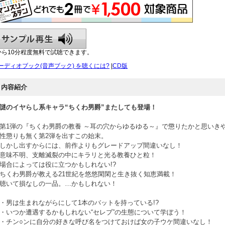
から10分程度無料で試聴できます。
ーディオブック(音声ブック) を聴くには?
|
CD版
内容紹介
謎のイヤらし系キャラ“ちくわ男爵”またしても登場！
第1弾の『ちくわ男爵の教養 ～耳の穴からゆるゆる～』で懲りたかと思いき
性懲りも無く第2弾を出すこの始末。
しかし出すからには、前作よりもグレードアップ間違いなし！
意味不明、支離滅裂の中にキラリと光る教養ひと粒！
場合によっては役に立つかもしれない!?
ちくわ男爵が教える21世紀を悠悠閑閑と生き抜く知恵満載！
聴いて損なしの一品。…かもしれない！
・男は生まれながらにして1本のバットを持っている!?
・いつか遭遇するかもしれない“セレブ”の生態について学ぼう！
・チン○ンに自分の好きな呼び名をつけておけば女の子ウケ間違いなし！