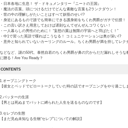
・日本各地に生息！ ザ・ドキュメンタリー『ニートの王国』
・魔法の言葉。頭につけるだけでどんな素敵な言葉も2ランクダウン！
・世の中の理解しがたいことはすべて妖怪のせい!?
・身近にあるもので誰でも簡単にできる護身術をちくわ男爵がガチで伝授！
・この言い訳さえ用意しておけば遅刻なんてぜんぜんコワくない！
・一人暮らしの男性のために！ “妄想の翼は無限の宇宙へと羽ばたく！”
・中1で習った英語で喋ればこうなる！ コミュニケーションは奥が深い!?
・意外と知られていないカーリングのルール。ちくわ男爵が満を持してレク
などなど、謎の50代、泰然自若のちくわ男爵が鼻の穴からだだ漏れしそうな
に贈る！Are You Ready？
CONTENTS
1.オープニングトーク
【彼女とベッドでピロートークしていた時の話でオープニングをやり過ごし
2.バッターの生涯
【男とは死ぬまでバットに縛られた人生を送るものなのです】
3.セレブの生態
【まだ見ぬ未知なる生物“セレブ”についての解説】