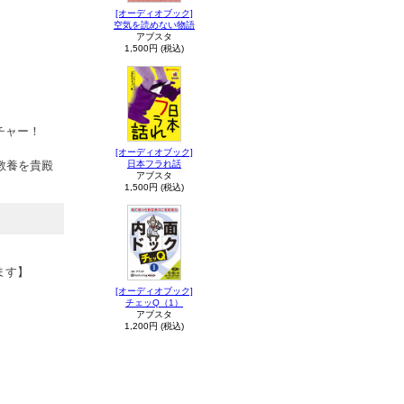
[オーディオブック]
空気を読めない物語
アブスタ
1,500円 (税込)
チャー！
[オーディオブック]
教養を貴殿
日本フラれ話
アブスタ
1,500円 (税込)
ます】
[オーディオブック]
チェッQ（1）
アブスタ
1,200円 (税込)