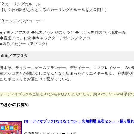
12.カーリングのルール
【ちくわ男爵が思うところのカーリングのルールを大公開！】
13.エンディングコーナー
◆企画／アブスタ ◆協力／うえだのりつぐ ◆ちくわ男爵の声／那波一寿
◆音楽／はしも堂 ◆キャラクターデザイン／タアコ
◆著作／たびー（アブスタ）
企画／アブスタ
脚本家、ライター、ゲームプランナー、デザイナー、コスプレイヤー、 AV
種とか目的とか関係なしになんとなく集まったクリエイター集団。 利害関係
ただ単にノリとお酒だけで繋がっている。
オーディオブックを全部走りながらお聴きいただいたら、約 9 km、552 kcal 消
のほかのお薦め
[オーディオブック] なぞなぞコント 街角劇場 全巻セット ～振り返
伊原農/間みゆき パンローリング