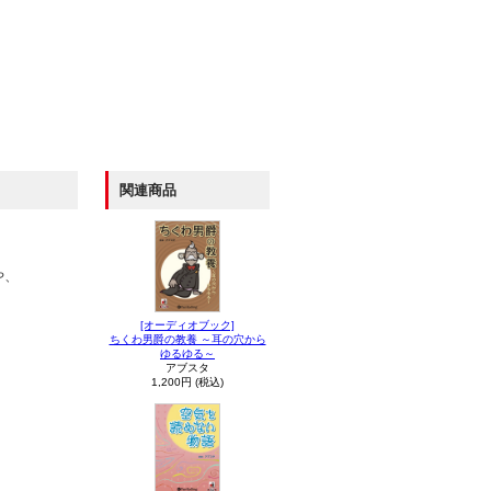
関連商品
や、
[オーディオブック]
ちくわ男爵の教養 ～耳の穴から
ゆるゆる～
アブスタ
1,200円 (税込)