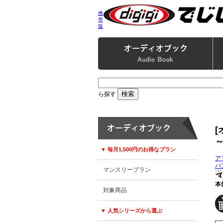
携
帯
版
ら探す
▼ 毎月1,500円のお得なプラン
ア
パ
マンスリープラン
本体
対象商品
▼ 人気シリーズから選ぶ