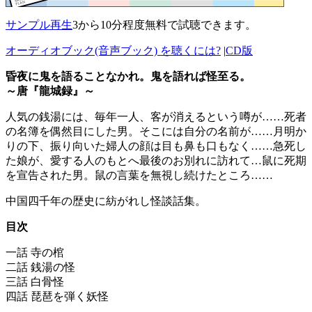
サンプル再生
3から10分程度無料で試聴できます。
オーディオブック(音声ブック) を聴くには?
|
CD版
昏夜に鬼を語ることなかれ。鬼を語れば怪至る。
～唐『龍城録』～
人気の銭湯には、毎年一人、客が消えるという噂が……死者
の名簿を偶然目にした男。そこには自分の名前が……月明か
りの下、振り向いた婦人の顔は目も鼻も口もなく……急死し
た娘が、愛する人のもとへ最後のお別れに訪れて…鼠に死期
を宣告された男。鼠の言葉を無視し続けたところ……
中国四千年の歴史に紡がれし怪談話集。
目次
一話 寺の棺
二話 銭湯の怪
三話 白骨怪
四話 琵琶を弾く妖怪
…