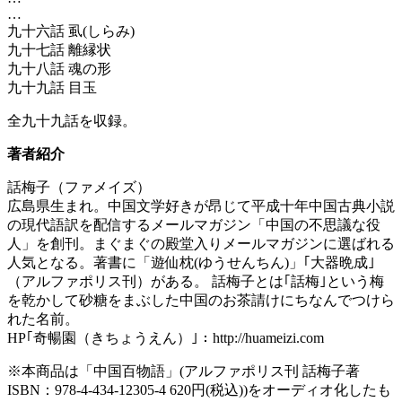
…
九十六話 虱(しらみ)
九十七話 離縁状
九十八話 魂の形
九十九話 目玉
全九十九話を収録。
著者紹介
話梅子（ファメイズ）
広島県生まれ。中国文学好きが昂じて平成十年中国古典小説
の現代語訳を配信するメールマガジン「中国の不思議な役
人」を創刊。まぐまぐの殿堂入りメールマガジンに選ばれる
人気となる。著書に「遊仙枕(ゆうせんちん)」｢大器晩成｣
（アルファポリス刊）がある。 話梅子とは｢話梅｣という梅
を乾かして砂糖をまぶした中国のお茶請けにちなんでつけら
れた名前。
HP｢奇暢園（きちょうえん）｣：http://huameizi.com
※本商品は「中国百物語」(アルファポリス刊 話梅子著
ISBN：978-4-434-12305-4 620円(税込))をオーディオ化したも