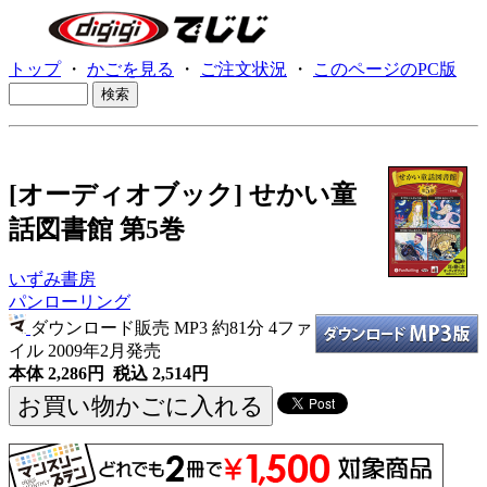
トップ
・
かごを見る
・
ご注文状況
・
このページのPC版
[オーディオブック] せかい童
話図書館 第5巻
いずみ書房
パンローリング
ダウンロード販売 MP3
約81分 4ファ
イル 2009年2月発売
本体 2,286円 税込 2,514円