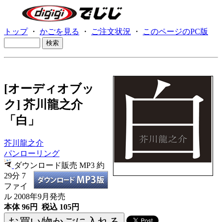
トップ
・
かごを見る
・
ご注文状況
・
このページのPC版
[オーディオブッ
ク] 芥川龍之介
「白」
芥川龍之介
パンローリング
ダウンロード販売 MP3
約
29分 7
ファイ
ル 2008年9月発売
本体 96円 税込 105円