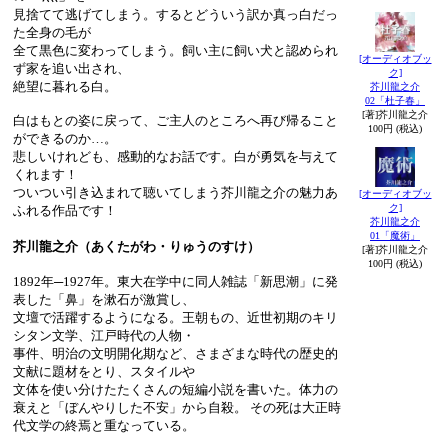
見捨てて逃げてしまう。するとどういう訳か真っ白だっ
た全身の毛が
全て黒色に変わってしまう。飼い主に飼い犬と認められ
[オーディオブッ
ず家を追い出され、
ク]
絶望に暮れる白。
芥川龍之介
02「杜子春」
[著]芥川龍之介
白はもとの姿に戻って、ご主人のところへ再び帰ること
100円 (税込)
ができるのか…。
悲しいけれども、感動的なお話です。白が勇気を与えて
くれます！
ついつい引き込まれて聴いてしまう芥川龍之介の魅力あ
[オーディオブッ
ク]
ふれる作品です！
芥川龍之介
01「魔術」
芥川龍之介（あくたがわ・りゅうのすけ）
[著]芥川龍之介
100円 (税込)
1892年─1927年。東大在学中に同人雑誌「新思潮」に発
表した「鼻」を漱石が激賞し、
文壇で活躍するようになる。王朝もの、近世初期のキリ
シタン文学、江戸時代の人物・
事件、明治の文明開化期など、さまざまな時代の歴史的
文献に題材をとり、スタイルや
文体を使い分けたたくさんの短編小説を書いた。体力の
衰えと「ぼんやりした不安」から自殺。 その死は大正時
代文学の終焉と重なっている。