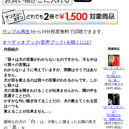
サンプル再生
3から10分程度無料で試聴できます。
オーディオブック(音声ブック) を聴くには?
内容紹介
関連商品
「我々は犬の言葉がわからないものですから、犬もやは
り我々の言葉は
[オーディオブッ
わからないように考えていますが、実際はそうではあり
ク]
ません。
芥川龍之介
犬が芸を覚えるのは我々の言葉がわかるからです。しか
04「鼻」
[著]芥川龍之介
し我々は
100円 (税込)
犬の言葉を聞きわけることが出来ませんから、闇の中を
見通すことだの、
かすかな匂い嗅ぎ当てることだの、犬の教えてくれる芸
は一つも
[オーディオブッ
覚えることが出来ません…」
ク]
芥川龍之介
03「蜘蛛の糸」
「白」
臆病な白犬の
は、犬殺しに捕まったお隣の黒犬
[著]芥川龍之介
「黒」
の
を
100円 (税込)